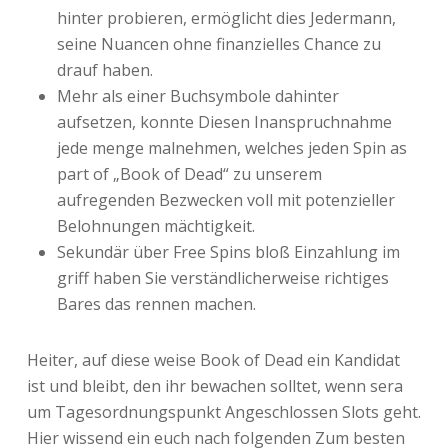
hinter probieren, ermöglicht dies Jedermann,
seine Nuancen ohne finanzielles Chance zu
drauf haben.
Mehr als einer Buchsymbole dahinter
aufsetzen, konnte Diesen Inanspruchnahme
jede menge malnehmen, welches jeden Spin as
part of „Book of Dead“ zu unserem
aufregenden Bezwecken voll mit potenzieller
Belohnungen mächtigkeit.
Sekundär über Free Spins bloß Einzahlung im
griff haben Sie verständlicherweise richtiges
Bares das rennen machen.
Heiter, auf diese weise Book of Dead ein Kandidat
ist und bleibt, den ihr bewachen solltet, wenn sera
um Tagesordnungspunkt Angeschlossen Slots geht.
Hier wissend ein euch nach folgenden Zum besten