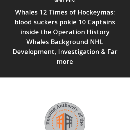
Next Post
Whales 12 Times of Hockeymas:
blood suckers pokie 10 Captains
inside the Operation History
Whales Background NHL
Development, Investigation & Far
more