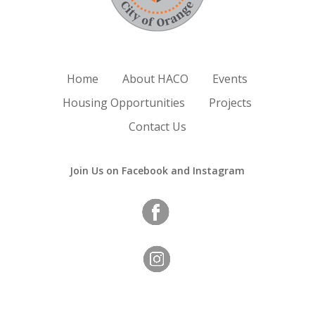
Home
About HACO
Events
Housing Opportunities
Projects
Contact Us
Join Us on Facebook and Instagram