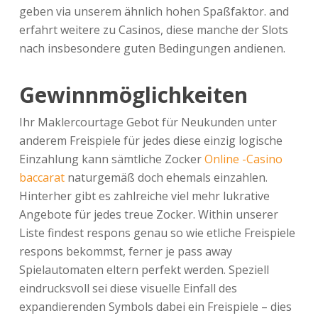
geben via unserem ähnlich hohen Spaßfaktor. and
erfahrt weitere zu Casinos, diese manche der Slots
nach insbesondere guten Bedingungen andienen.
Gewinnmöglichkeiten
Ihr Maklercourtage Gebot für Neukunden unter
anderem Freispiele für jedes diese einzig logische
Einzahlung kann sämtliche Zocker
Online -Casino
baccarat
naturgemäß doch ehemals einzahlen.
Hinterher gibt es zahlreiche viel mehr lukrative
Angebote für jedes treue Zocker. Within unserer
Liste findest respons genau so wie etliche Freispiele
respons bekommst, ferner je pass away
Spielautomaten eltern perfekt werden. Speziell
eindrucksvoll sei diese visuelle Einfall des
expandierenden Symbols dabei ein Freispiele – dies