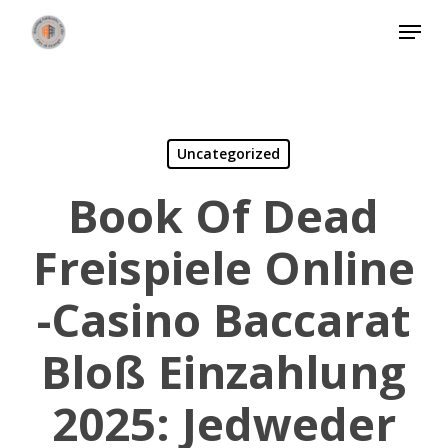
Skip
Menu
to
Close
main
Menu
content
Uncategorized
Book Of Dead
Freispiele Online
-Casino Baccarat
Bloß Einzahlung
2025: Jedweder