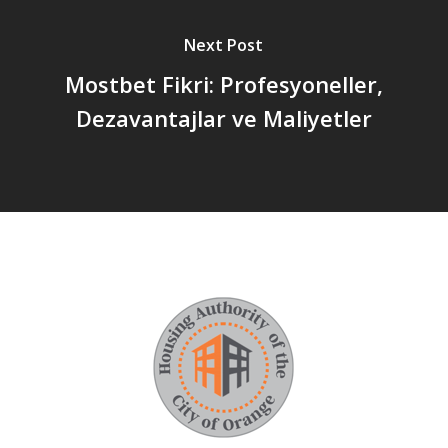
Next Post
Mostbet Fikri: Profesyoneller,
Dezavantajlar ve Maliyetler