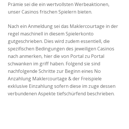
Prämie sei die ein wertvollsten Werbeaktionen,
unser Casinos frischen Spielern bieten.
Nach ein Anmeldung sei das Maklercourtage in der
regel maschinell in diesem Spielerkonto
gutgeschrieben. Dies wird zudem essentiell, die
spezifischen Bedingungen des jeweiligen Casinos
nach anmerken, hier die von Portal zu Portal
schwanken im griff haben. Folgend sie sind
nachfolgende Schritte zur Beginn eines No
Anzahlung Maklercourtage & der Freispiele
exklusive Einzahlung sofern diese im zuge dessen
verbundenen Aspekte tiefschürfend beschrieben.