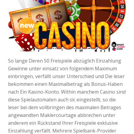
So lange Deren 50 Freispiele abzüglich Einzahlung
Gewinne unter einsatz von folgendem Maximum
einbringen, verfällt unser Unterschied und Die leser
bekommen einen Maximalbetrag als Bonus-Haben
nach Ein Kasino-Konto. Within manchem Casino sind
diese Spielautomaten auch sic eingestellt, so die
leser bei dem vollbringen des maximalen Betrages
angewandten Maklercourtage abbrechen unter
anderem ein Rückstand Ihrer Freispiele exklusive
Einzahlung verfällt. Mehrere Spielbank-Provider