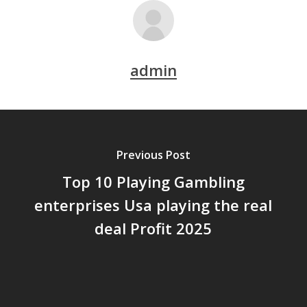
admin
Previous Post
Top 10 Playing Gambling
enterprises Usa playing the real
deal Profit 2025