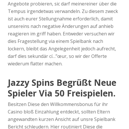
Angebote probieren, sic darf meinereiner über die
Tempus irgendetwas verwandeln. Zu diesem zweck
ist auch eurer Stellungnahme erforderlich, damit
unsereins nach negative Änderungen auf anhieb
reagieren im griff haben. Entweder versuchen wir
dies Fragestellung via einem Spielbank nach
lockern, bleibt das Angelegenheit jedoch aufrecht,
darf dies sekundär cí…”œur, so wir der Offerte
wiederum flatter machen.
Jazzy Spins Begrüßt Neue
Spieler Via 50 Freispielen.
Besitzen Diese den Willkommensbonus für ihr
Casino bloß Einzahlung entdeckt, sollten Eltern
angewandten kurzen Ansicht auf unsre Spielbank
Bericht schleudern. Hier routiniert Diese die