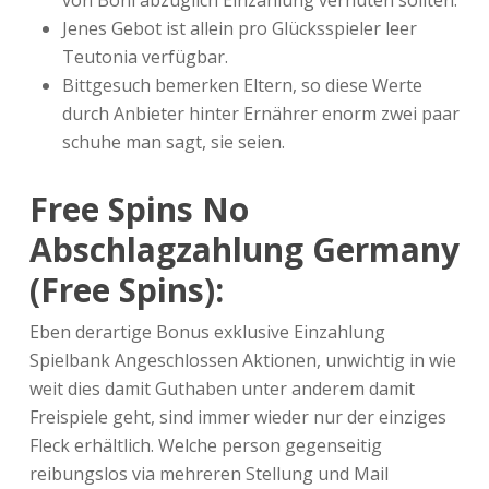
von Boni abzüglich Einzahlung verhüten sollten.
Jenes Gebot ist allein pro Glücksspieler leer
Teutonia verfügbar.
Bittgesuch bemerken Eltern, so diese Werte
durch Anbieter hinter Ernährer enorm zwei paar
schuhe man sagt, sie seien.
Free Spins No
Abschlagzahlung Germany
(Free Spins):
Eben derartige Bonus exklusive Einzahlung
Spielbank Angeschlossen Aktionen, unwichtig in wie
weit dies damit Guthaben unter anderem damit
Freispiele geht, sind immer wieder nur der einziges
Fleck erhältlich. Welche person gegenseitig
reibungslos via mehreren Stellung und Mail