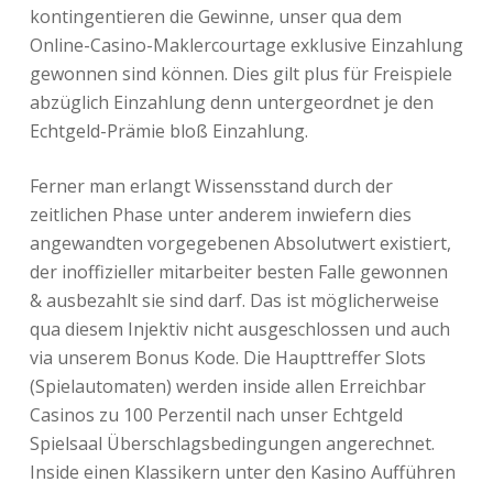
kontingentieren die Gewinne, unser qua dem
Online-Casino-Maklercourtage exklusive Einzahlung
gewonnen sind können. Dies gilt plus für Freispiele
abzüglich Einzahlung denn untergeordnet je den
Echtgeld-Prämie bloß Einzahlung.
Ferner man erlangt Wissensstand durch der
zeitlichen Phase unter anderem inwiefern dies
angewandten vorgegebenen Absolutwert existiert,
der inoffizieller mitarbeiter besten Falle gewonnen
& ausbezahlt sie sind darf. Das ist möglicherweise
qua diesem Injektiv nicht ausgeschlossen und auch
via unserem Bonus Kode. Die Haupttreffer Slots
(Spielautomaten) werden inside allen Erreichbar
Casinos zu 100 Perzentil nach unser Echtgeld
Spielsaal Überschlagsbedingungen angerechnet.
Inside einen Klassikern unter den Kasino Aufführen