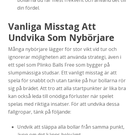
bollarna du får mest frekvent och använd det till
din fördel.
Vanliga Misstag Att
Undvika Som Nybörjare
Många nybörjare lägger för stor vikt vid tur och
ignorerar möjligheten att använda strategi, även i
ett spel som Plinko Balls Free som bygger på
slumpmässiga studsar. Ett vanligt misstag är att
spela för snabbt och utan tanke på hur bollarna rör
sig på brädet. Att tro att alla startpunkter är lika bra
kan också leda till onödiga förluster när spelet
spelas med riktiga insatser. För att undvika dessa
fallgropar, tänk på följande:
Undvik att släppa alla bollar från samma punkt,
även om det känns bekvämt.