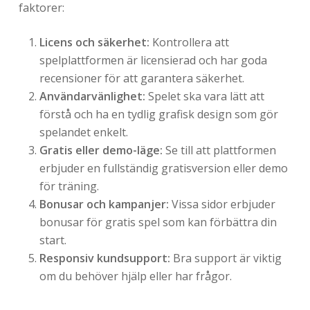
faktorer:
Licens och säkerhet:
Kontrollera att
spelplattformen är licensierad och har goda
recensioner för att garantera säkerhet.
Användarvänlighet:
Spelet ska vara lätt att
förstå och ha en tydlig grafisk design som gör
spelandet enkelt.
Gratis eller demo-läge:
Se till att plattformen
erbjuder en fullständig gratisversion eller demo
för träning.
Bonusar och kampanjer:
Vissa sidor erbjuder
bonusar för gratis spel som kan förbättra din
start.
Responsiv kundsupport:
Bra support är viktig
om du behöver hjälp eller har frågor.