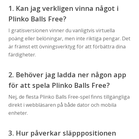
1. Kan jag verkligen vinna något i
Plinko Balls Free?
I gratisversionen vinner du vanligtvis virtuella
poäng eller belöningar, men inte riktiga pengar. Det
är främst ett övningsverktyg för att förbättra dina
färdigheter.
2. Behöver jag ladda ner någon app
för att spela Plinko Balls Free?
Nej, de flesta Plinko Balls Free-spel finns tillgängliga
direkt i webbläsaren på både dator och mobila
enheter.
3. Hur påverkar släpppositionen