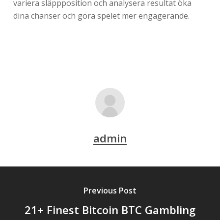
variera släppposition och analysera resultat öka
dina chanser och göra spelet mer engagerande.
admin
Previous Post
21+ Finest Bitcoin BTC Gambling