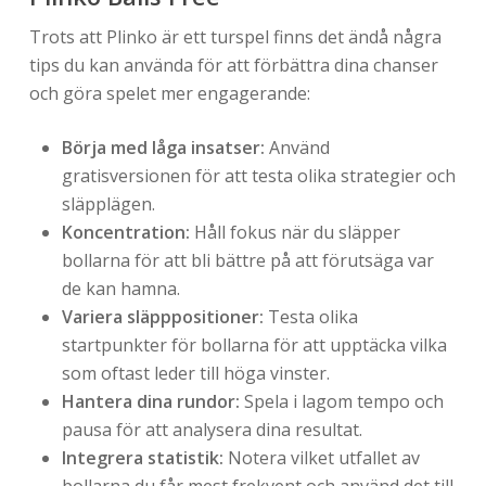
Trots att Plinko är ett turspel finns det ändå några
tips du kan använda för att förbättra dina chanser
och göra spelet mer engagerande:
Börja med låga insatser:
Använd
gratisversionen för att testa olika strategier och
släpplägen.
Koncentration:
Håll fokus när du släpper
bollarna för att bli bättre på att förutsäga var
de kan hamna.
Variera släpppositioner:
Testa olika
startpunkter för bollarna för att upptäcka vilka
som oftast leder till höga vinster.
Hantera dina rundor:
Spela i lagom tempo och
pausa för att analysera dina resultat.
Integrera statistik:
Notera vilket utfallet av