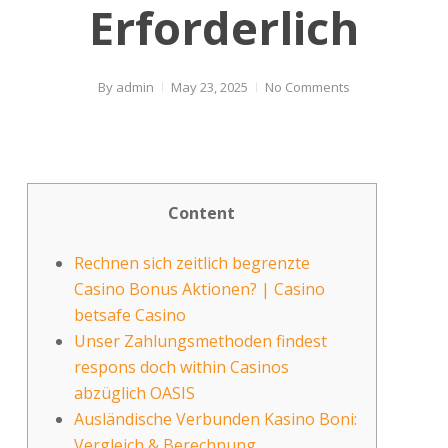
Erforderlich
By
admin
May 23, 2025
No Comments
Content
Rechnen sich zeitlich begrenzte
Casino Bonus Aktionen? | Casino
betsafe Casino
Unser Zahlungsmethoden findest
respons doch within Casinos
abzüglich OASIS
Ausländische Verbunden Kasino Boni:
Vergleich & Berechnung