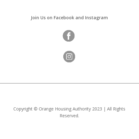
Join Us on Facebook and Instagram
Copyright
©
Orange Housing Authority
2023 | All Rights
Reserved.