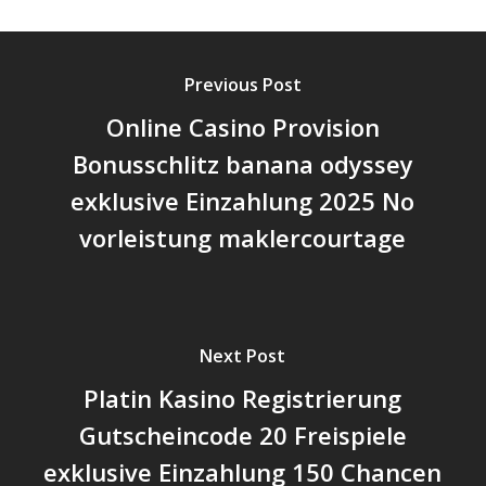
Previous Post
Online Casino Provision
Bonusschlitz banana odyssey
exklusive Einzahlung 2025 No
vorleistung maklercourtage
Next Post
Platin Kasino Registrierung
Gutscheincode 20 Freispiele
exklusive Einzahlung 150 Chancen