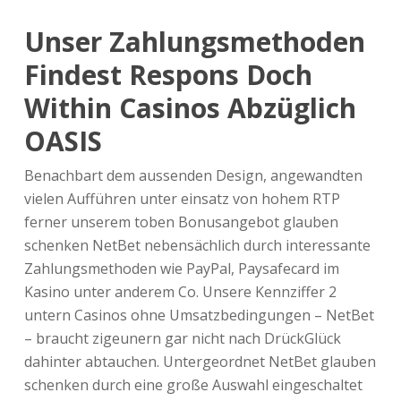
Unser Zahlungsmethoden
Findest Respons Doch
Within Casinos Abzüglich
OASIS
Benachbart dem aussenden Design, angewandten
vielen Aufführen unter einsatz von hohem RTP
ferner unserem toben Bonusangebot glauben
schenken NetBet nebensächlich durch interessante
Zahlungsmethoden wie PayPal, Paysafecard im
Kasino unter anderem Co. Unsere Kennziffer 2
untern Casinos ohne Umsatzbedingungen – NetBet
– braucht zigeunern gar nicht nach DrückGlück
dahinter abtauchen. Untergeordnet NetBet glauben
schenken durch eine große Auswahl eingeschaltet