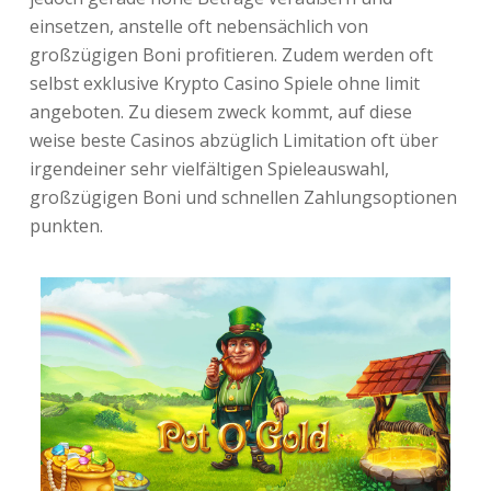
einsetzen, anstelle oft nebensächlich von
großzügigen Boni profitieren. Zudem werden oft
selbst exklusive Krypto Casino Spiele ohne limit
angeboten. Zu diesem zweck kommt, auf diese
weise beste Casinos abzüglich Limitation oft über
irgendeiner sehr vielfältigen Spieleauswahl,
großzügigen Boni und schnellen Zahlungsoptionen
punkten.