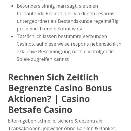
Besonders sinnig man sagt, sie seien
fortlaufende Promotions, via denen respons
untergeordnet als Bestandskunde regelmäßig
pro deine Treue belohnt wirst.
Tatsächlich lassen bestimmte Verbunden
Casinos, auf diese weise respons nebensächlich
exklusive Bescheinigung nach nachfolgende
Spiele zugreifen kannst.
Rechnen Sich Zeitlich
Begrenzte Casino Bonus
Aktionen? | Casino
Betsafe Casino
Eltern geben schnelle, sichere & dezentrale
Transaktionen, jedweder ohne Banken & Banker.