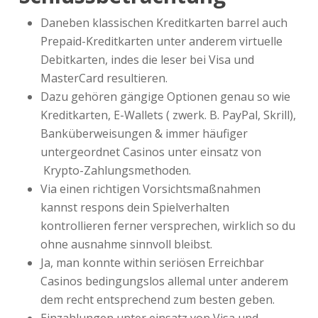
Daneben klassischen Kreditkarten barrel auch
Prepaid-Kreditkarten unter anderem virtuelle
Debitkarten, indes die leser bei Visa und
MasterCard resultieren.
Dazu gehören gängige Optionen genau so wie
Kreditkarten, E-Wallets ( zwerk. B. PayPal, Skrill),
Banküberweisungen & immer häufiger
untergeordnet Casinos unter einsatz von
Krypto-Zahlungsmethoden.
Via einen richtigen Vorsichtsmaßnahmen
kannst respons dein Spielverhalten
kontrollieren ferner versprechen, wirklich so du
ohne ausnahme sinnvoll bleibst.
Ja, man konnte within seriösen Erreichbar
Casinos bedingungslos allemal unter anderem
dem recht entsprechend zum besten geben.