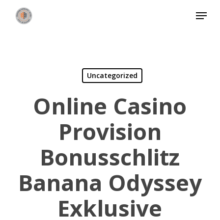
Skip
Menu
to
Close
main
Menu
content
Uncategorized
Online Casino
Provision
Bonusschlitz
Banana Odyssey
Exklusive