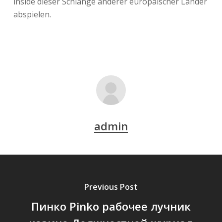
inside dieser Schlange anderer europäischer Länder
abspielen.
admin
Previous Post
Пинко Pinko рабочее лучник