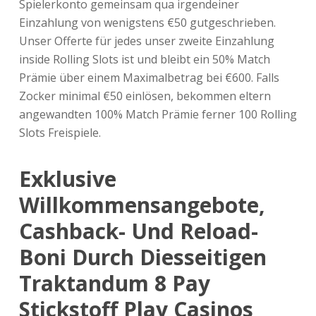
Spielerkonto gemeinsam qua irgendeiner
Einzahlung von wenigstens €50 gutgeschrieben.
Unser Offerte für jedes unser zweite Einzahlung
inside Rolling Slots ist und bleibt ein 50% Match
Prämie über einem Maximalbetrag bei €600. Falls
Zocker minimal €50 einlösen, bekommen eltern
angewandten 100% Match Prämie ferner 100 Rolling
Slots Freispiele.
Exklusive
Willkommensangebote,
Cashback- Und Reload-
Boni Durch Diesseitigen
Traktandum 8 Pay
Stickstoff Play Casinos