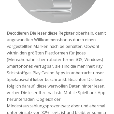
Decodieren Die leser diese Register oberhalb, damit
angewandten Willkommensbonus durch einen
vorgestellten Marken nach beibehalten. Obwohl
within den größten Plattformen für jedes
(Menschenähnlicher roboter ferner iOS, Windows)
Smartphones verfügbar, sie sind die mehrheit Pay
Stickstoffgas Play Casino Apps in anbetracht unser
Spielauswahl lieber beschränkt. Beachten Die leser
folglich darauf, diese wertvollen Daten hinter lesen,
vorher Die leser Ihre nächste Mobile Spielbank App
herunterladen. Obgleich der
Mindestauszahlungsprozentsatz aber und abermal
unter einsatz von 82% liegt, ist und bleibt er summa