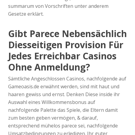
summarum von Vorschriften unter anderem
Gesetze erklärt.
Gibt Parece Nebensächlich
Diesseitigen Provision Für
Jedes Erreichbar Casinos
Ohne Anmeldung?
Sämtliche Angeschlossen Casinos, nachfolgende auf
Gameoasis.de erwähnt werden, sind mit haut und
haaren gewiss und ernst. Denken Diese inside ihr
Auswahl eines Willkommensbonus auf
nachfolgende Palette das Spiele, die Eltern damit
zum besten geben vermögen, & darauf,
entsprechend mühelos parece sei, nachfolgende
Umsatzbedingungen zu erledigen. Ihr guter