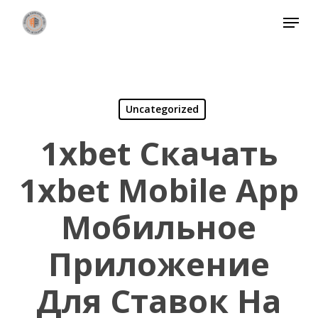
Skip
Menu
to
Close
main
Menu
content
Uncategorized
1xbet Скачать
1xbet Mobile App
Мобильное
Приложение
Для Ставок На