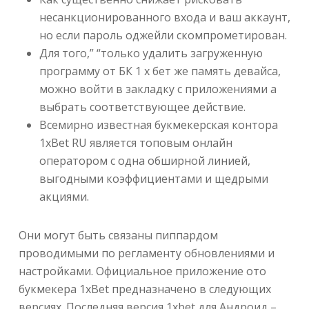
несанкционированного входа и ваш аккаунт,
но если пароль оджейли скомпрометирован.
Для того,” “только удалить загруженную
программу от БК 1 х бет же память девайса,
можно войти в закладку с приложениями а
выбрать соответствующее действие.
Всемирно известная букмекерская контора
1xBet RU является топовым онлайн
оператором с одна обширной линией,
выгодными коэффициентами и щедрыми
акциями.
Они могут быть связаны пиппардом
проводимыми по регламенту обновлениями и
настройками. Официальное приложение ото
букмекера 1xBet предназначено в следующих
версиях. Последняя версия 1xbet для Андроид –