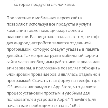
которых продукты с яблочками.
Приложение и мобильная версия сайта
позволяют используя все продукты а услуги
компании также помощи смартфонов а
планшетов. Разница заключалась в том, не софт
для андроид-устройств является отдельной
программой, которую следует угадать в память
девайса. Также для загрузки мобильной версии
сайта часто необходимы работники зеркала или
впн серверы, а приложение позволяет обходить
блокировки провайдеров и являлась отдельной
программой. Скачать платформу на телефон для
iOS нельзя напрямую из App Store, что делаете
процесс установки простым и удобным ддя
пользователей устройств Apple.” “[newline]Для
начала вам необходимо скачать 1xBet