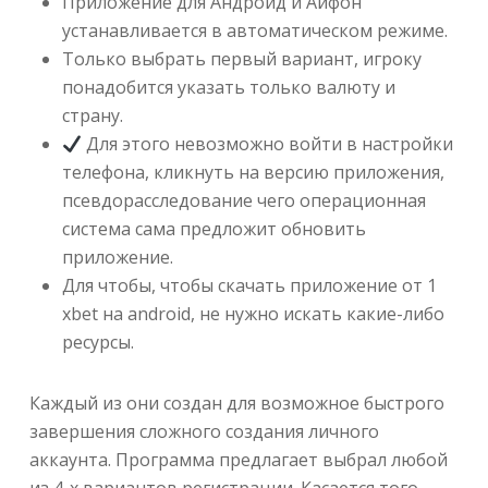
Приложение для Андроид и Айфон
устанавливается в автоматическом режиме.
Только выбрать первый вариант, игроку
понадобится указать только валюту и
страну.
Для этого невозможно войти в настройки
телефона, кликнуть на версию приложения,
псевдорасследование чего операционная
система сама предложит обновить
приложение.
Для чтобы, чтобы скачать приложение от 1
xbet на android, не нужно искать какие-либо
ресурсы.
Каждый из они создан для возможное быстрого
завершения сложного создания личного
аккаунта. Программа предлагает выбрал любой