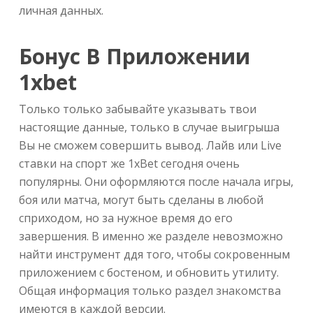
личная данных.
Бонус В Приложении
1xbet
Только только забывайте указывать твои
настоящие данные, только в случае выигрыша
Вы не сможем совершить вывод. Лайв или Live
ставки на спорт же 1xBet сегодня очень
популярны. Они оформляются после начала игры,
боя или матча, могут быть сделаны в любой
сприходом, но за нужное время до его
завершения. В именно же разделе невозможно
найти инструмент ддя того, чтобы сокровенным
приложением с бостеном, и обновить утилиту.
Общая информация только раздел знакомства
имеются в каждой версии.