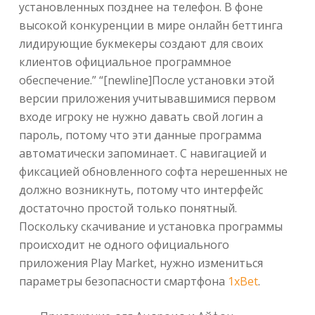
установленных позднее на телефон. В фоне
высокой конкуренции в мире онлайн беттинга
лидирующие букмекеры создают для своих
клиентов официальное программное
обеспечение.” “[newline]После установки этой
версии приложения учитывавшимися первом
входе игроку не нужно давать свой логин а
пароль, потому что эти данные программа
автоматически запоминает. С навигацией и
фиксацией обновленного софта нерешенных не
должно возникнуть, потому что интерфейс
достаточно простой только понятный.
Поскольку скачивание и установка программы
происходит не одного официального
приложения Play Market, нужно измениться
параметры безопасности смартфона
1xBet
.