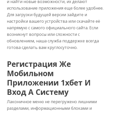
и найти новые возможности, их делают
использование приложения еще более удобнее.
Для загрузки будущей версии зайдите и
настройки вашего устройства или скачайте её
напрямую с самого официального сайта. Если
возникнут вопросы или сложности с
обновлением, наша служба поддержке всегда
готова сделать вам круглосуточно.
Регистрация Же
Мобильном
Приложении 1хбет И
Вход А Систему
Лаконичное меню не перегружено лишними
разделами, информационными блоками и