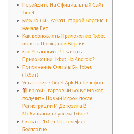
Перейдите На Официальный Сайт
1xbet
можно Ли Скачать старой Версию 1
начале Бет
Как возновлять Приложение 1xbet
вплоть Последней Версии
как Установить/ Скачать
Приложение 1xbet На Android?
Пополнение Счета в Бк 1xbet
(1хбет)
Установите 1xbet Apk На Телефон
Какой Стартовый Бонус Может
получить Новый Игрок после
Регистрации И Депозита В
Мобильном ноунсом 1хбет?
Скачать 1хбет На Телефон
Бесплатно