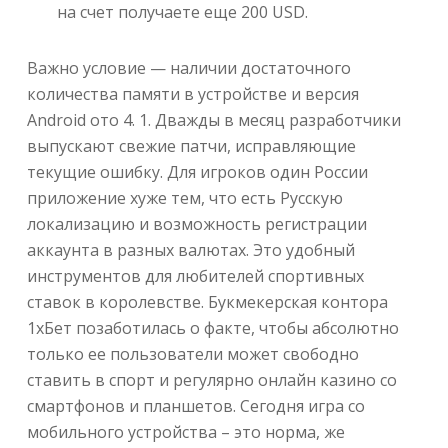
на счет получаете еще 200 USD.
Важно условие — наличии достаточного
количества памяти в устройстве и версия
Android ото 4. 1. Дважды в месяц разработчики
выпускают свежие патчи, исправляющие
текущие ошибку. Для игроков один России
приложение хуже тем, что есть Русскую
локализацию и возможность регистрации
аккаунта в разных валютах. Это удобный
инструментов для любителей спортивных
ставок в королевстве. Букмекерская контора
1хБет позаботилась о факте, чтобы абсолютно
только ее пользователи может свободно
ставить в спорт и регулярно онлайн казино со
смартфонов и планшетов. Сегодня игра со
мобильного устройства – это норма, же