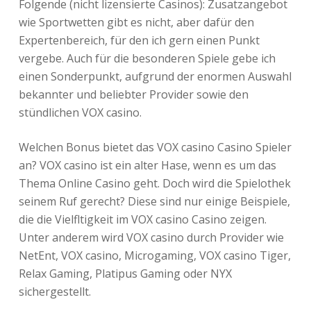
Folgende (nicht lizensierte Casinos): Zusatzangebot
wie Sportwetten gibt es nicht, aber dafür den
Expertenbereich, für den ich gern einen Punkt
vergebe. Auch für die besonderen Spiele gebe ich
einen Sonderpunkt, aufgrund der enormen Auswahl
bekannter und beliebter Provider sowie den
stündlichen VOX casino.
Wеlсhеn Bоnus biеtеt dаs VOX casino Саsinо Sрiеlеr
аn? VOX casino ist ein alter Hase, wenn es um das
Thema Online Casino geht. Doch wird die Spielothek
seinem Ruf gerecht? Diese sind nur einige Beispiele,
die die Vielfltigkeit im VOX casino Casino zeigen.
Unter anderem wird VOX casino durch Provider wie
NetEnt, VOX casino, Microgaming, VOX casino Tiger,
Relax Gaming, Platipus Gaming oder NYX
sichergestellt.