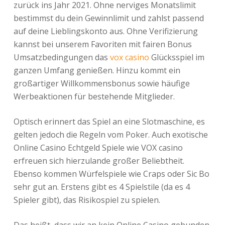
zurück ins Jahr 2021. Ohne nerviges Monatslimit
bestimmst du dein Gewinnlimit und zahlst passend
auf deine Lieblingskonto aus. Ohne Verifizierung
kannst bei unserem Favoriten mit fairen Bonus
Umsatzbedingungen das
vox casino
Glücksspiel im
ganzen Umfang genießen. Hinzu kommt ein
großartiger Willkommensbonus sowie häufige
Werbeaktionen für bestehende Mitglieder.
Optisch erinnert das Spiel an eine Slotmaschine, es
gelten jedoch die Regeln vom Poker. Auch exotische
Online Casino Echtgeld Spiele wie VOX casino
erfreuen sich hierzulande großer Beliebtheit.
Ebenso kommen Würfelspiele wie Craps oder Sic Bo
sehr gut an. Erstens gibt es 4 Spielstile (da es 4
Spieler gibt), das Risikospiel zu spielen.