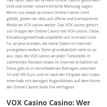
Das heißt, dass wir an kein Online Casino gebunden
sind und immer unsere ehrliche Meinung sagen.
Wenn uns etwas an einem Online Casino nicht
gefällt, geben wir dies auf offene und transparente
Weise an VOX casino weiter. Das VOX casino gehört
zur Gruppe der Online Casino mit VOX casino. Diese
Einzahlungsmethode empfiehlt sich in erster Linie
für all jene Kunden, die keine Daten im Internet
preisgeben wollen. Denn grundsätzlich sieht es so
aus, dass die VOX casino an jeder Tankstelle, in
zahlreichen Kiosken sowie im Internet erhältlich ist.
Diese gibt es in verschiedenen Beträgen zwischen
10 und 100 Euro und ist nach der Eingabe des Codes
innerhalb von wenigen Augenblicken auf dem Konto
der Online Casino Seite frei verfügbar.
VOX Casino Casino: Wer