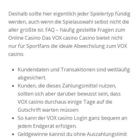
Deshalb sollte hier eigentlich jeder Spielertyp fündig
werden, auch wenn die Spielauswahl selbst nicht die
aller größte ist. FAQ – häufig gestellte Fragen zum
Online Casino Das VOX casino Casino bietet nicht
nur für Sportfans die ideale Abwechslung zum VOX
casino.
Kundendaten und Transaktionen sind weitläufig
abgesichert.
Kunden, die dieses Zahlungsmittel nutzen,
sollten sich aber darüber bewusst sein, dass
VOX casino durchaus einige Tage auf die
Gutschrift warten müssen.
So kann der VOX casino Login ganz bequem an
jedem Endgerät erfolgen.
Geldgewinne kannst du ohne Auszahlungslimit