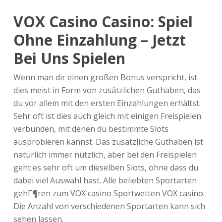
VOX Casino Casino: Spiel
Ohne Einzahlung – Jetzt
Bei Uns Spielen
Wenn man dir einen großen Bonus verspricht, ist
dies meist in Form von zusätzlichen Guthaben, das
du vor allem mit den ersten Einzahlungen erhältst.
Sehr oft ist dies auch gleich mit einigen Freispielen
verbunden, mit denen du bestimmte Slots
ausprobieren kannst. Das zusätzliche Guthaben ist
natürlich immer nützlich, aber bei den Freispielen
geht es sehr oft um dieselben Slots, ohne dass du
dabei viel Auswahl hast. Alle beliebten Sportarten
gehГ¶ren zum VOX casino Sportwetten VOX casino.
Die Anzahl von verschiedenen Sportarten kann sich
sehen lassen.