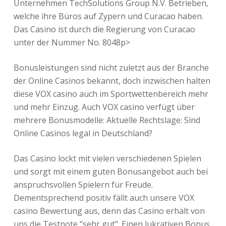
Unternehmen TechSolutions Group N.V. Betrieben,
welche ihre Büros auf Zypern und Curacao haben.
Das Casino ist durch die Regierung von Curacao
unter der Nummer No. 8048p>
Bonusleistungen sind nicht zuletzt aus der Branche
der Online Casinos bekannt, doch inzwischen halten
diese VOX casino auch im Sportwettenbereich mehr
und mehr Einzug. Auch VOX casino verfügt über
mehrere Bonusmodelle: Aktuelle Rechtslage: Sind
Online Casinos legal in Deutschland?
Das Casino lockt mit vielen verschiedenen Spielen
und sorgt mit einem guten Bonusangebot auch bei
anspruchsvollen Spielern für Freude.
Dementsprechend positiv fällt auch unsere VOX
casino Bewertung aus, denn das Casino erhält von
uns die Testnote “sehr gut”. Einen lukrativen Bonus