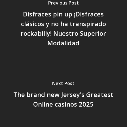
Previous Post
Disfraces pin up ¡Disfraces
clásicos y no ha transpirado
rockabilly! Nuestro Superior
Modalidad
Next Post
The brand new Jersey's Greatest
Online casinos 2025