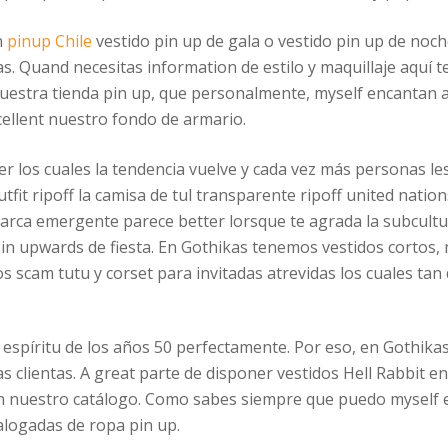
n
pinup Chile
vestido pin up de gala o vestido pin up de noch
as. Quand necesitas information de estilo y maquillaje aquí 
uestra tienda pin up, que personalmente, myself encantan a 
cellent nuestro fondo de armario.
 ser los cuales la tendencia vuelve y cada vez más personas le
utfit ripoff la camisa de tul transparente ripoff united nati
marca emergente parece better lorsque te agrada la subcultu
n upwards de fiesta. En Gothikas tenemos vestidos cortos, mi
s scam tutu y corset para invitadas atrevidas los cuales ta
espíritu de los años 50 perfectamente. Por eso, en Gothikas,
s clientas. A great parte de disponer vestidos Hell Rabbit 
en nuestro catálogo. Como sabes siempre que puedo myself 
alogadas de ropa pin up.