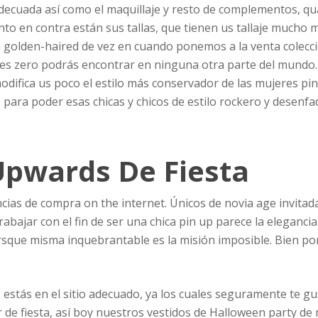
adecuada así como el maquillaje y resto de complementos, q
to en contra están sus tallas, que tienen us tallaje mucho
da golden-haired de vez en cuando ponemos a la venta colecc
es zero podrás encontrar en ninguna otra parte del mundo. 
 modifica us poco el estilo más conservador de las mujeres pi
 para poder esas chicas y chicos de estilo rockero y desenf
Upwards De Fiesta
cias de compra on the internet. Únicos de novia age invita
rabajar con el fin de ser una chica pin up parece la elegancia
rsque misma inquebrantable es la misión imposible. Bien po
 estás en el sitio adecuado, ya los cuales seguramente te gus
lir de fiesta, así boy nuestros vestidos de Halloween party de 