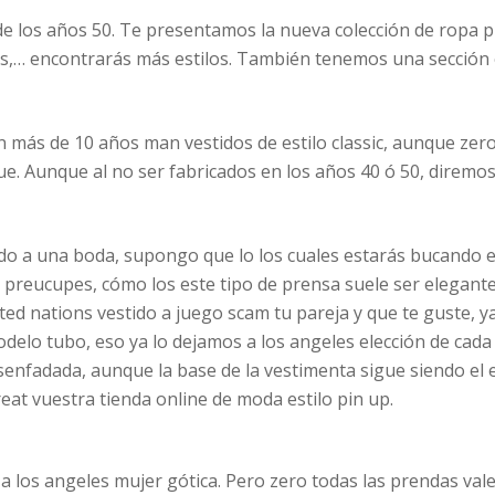
s de los años 50. Te presentamos la nueva colección de ropa p
as,… encontrarás más estilos. También tenemos una sección e
n más de 10 años man vestidos de estilo classic, aunque zero
e. Aunque al no ser fabricados en los años 40 ó 50, diremos q
tado a una boda, supongo que lo los cuales estarás bucando e
 preucupes, cómo los este tipo de prensa suele ser elegante
ited nations vestido a juego scam tu pareja y que te guste, 
delo tubo, eso ya lo dejamos a los angeles elección de cada
senfadada, aunque la base de la vestimenta sigue siendo el es
eat vuestra tienda online de moda estilo pin up.
a a los angeles mujer gótica. Pero zero todas las prendas vale