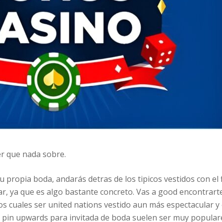
er que nada sobre.
tu propia boda, andarás detras de los tipicos vestidos con el 
ar, ya que es algo bastante concreto. Vas a good encontrar
s cuales ser united nations vestido aun más espectacular y e
s pin upwards para invitada de boda suelen ser muy populares