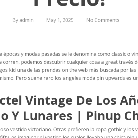
By
admin
May 1, 2025
No Comments
 de épocas y modas pasadas se le denomina como classic o vin
 corren, podemos descubrir cualquier cosa a great través de 
rgos kid una de las prendas on the web más buscada por las
 mismo.
Pero suene raro los angeles moda pin upwards es u
ctel Vintage De Los Añ
o Y Lunares | Pinup Ch
so vestido victoriano. Otras prefieren la ropa gothic y los 
ifty, es imaginar el vestido los cuales llevaba una chica pin