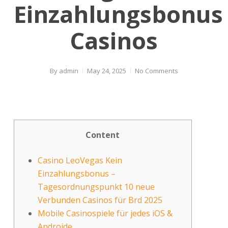
Einzahlungsbonus
Casinos
By
admin
May 24, 2025
No Comments
Content
Casino LeoVegas Kein
Einzahlungsbonus –
Tagesordnungspunkt 10 neue
Verbunden Casinos für Brd 2025
Mobile Casinospiele für jedes iOS &
Androide