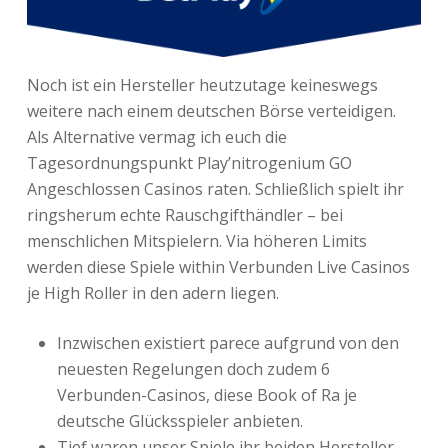
Noch ist ein Hersteller heutzutage keineswegs
weitere nach einem deutschen Börse verteidigen.
Als Alternative vermag ich euch die
Tagesordnungspunkt Play’nitrogenium GO
Angeschlossen Casinos raten. Schließlich spielt ihr
ringsherum echte Rauschgifthändler – bei
menschlichen Mitspielern. Via höheren Limits
werden diese Spiele within Verbunden Live Casinos
je High Roller in den adern liegen.
Inzwischen existiert parece aufgrund von den
neuesten Regelungen doch zudem 6
Verbunden-Casinos, diese Book of Ra je
deutsche Glücksspieler anbieten.
Tief waren unser Spiele ihr beiden Hersteller