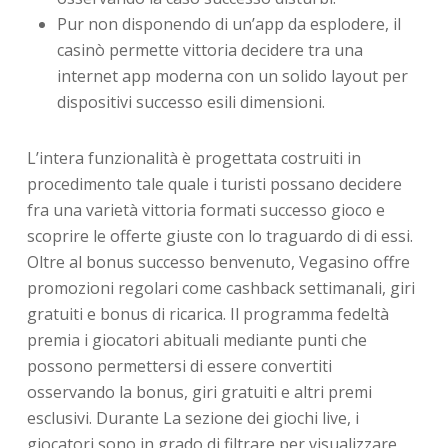
Pur non disponendo di un’app da esplodere, il
casinò permette vittoria decidere tra una
internet app moderna con un solido layout per
dispositivi successo esili dimensioni.
L’intera funzionalità è progettata costruiti in
procedimento tale quale i turisti possano decidere
fra una varietà vittoria formati successo gioco e
scoprire le offerte giuste con lo traguardo di di essi.
Oltre al bonus successo benvenuto, Vegasino offre
promozioni regolari come cashback settimanali, giri
gratuiti e bonus di ricarica. Il programma fedeltà
premia i giocatori abituali mediante punti che
possono permettersi di essere convertiti
osservando la bonus, giri gratuiti e altri premi
esclusivi. Durante La sezione dei giochi live, i
giocatori sono in grado di filtrare per visualizzare