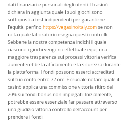
dati finanziari e personali degli utenti. Il casinò
dichiara in aggiunta quale i suoi giochi sono
sottoposti a test indipendenti per garantirne
l’equità, perfino
https://vegasinoitaly.com
se non
nota quale laboratorio esegua questi controlli.
Sebbene la nostra competenza indichi il quale
ciascuno i giochi vengono effettuate equi, una
maggiore trasparenza sui processi vittoria verifica
aumenterebbe la affidamento e la sicurezza durante
la piattaforma. I fondi possono esserci accreditati
sul tuo conto entro 72 ore. È cruciale notare quale il
casinò applica una commissione vittoria ritiro del
20% sui fondi bonus non impiegati. Inizialmente,
potrebbe essere essenziale far passare attraverso
una giudizio vittoria controllo dell’account per
prendere i fondi.