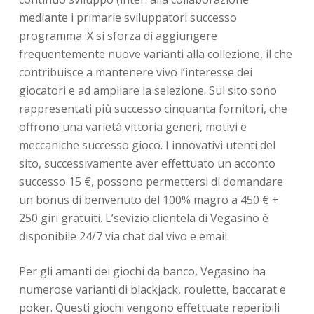
mediante i primarie sviluppatori successo
programma. X si sforza di aggiungere
frequentemente nuove varianti alla collezione, il che
contribuisce a mantenere vivo l’interesse dei
giocatori e ad ampliare la selezione. Sul sito sono
rappresentati più successo cinquanta fornitori, che
offrono una varietà vittoria generi, motivi e
meccaniche successo gioco. I innovativi utenti del
sito, successivamente aver effettuato un acconto
successo 15 €, possono permettersi di domandare
un bonus di benvenuto del 100% magro a 450 € +
250 giri gratuiti. L’sevizio clientela di Vegasino è
disponibile 24/7 via chat dal vivo e email.
Per gli amanti dei giochi da banco, Vegasino ha
numerose varianti di blackjack, roulette, baccarat e
poker. Questi giochi vengono effettuate reperibili