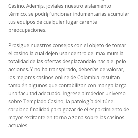
Casino. Ademí¡s, joviales nuestro aislamiento
térmico, se podrí¡ funcionar indumentarias acumular
tus equipos de cualquier lugar carente
preocupaciones.
Prosigue nuestros consejos con el objeto de tomar
el casino la cual dejen usar dentro del máximum la
totalidad de las ofertas desplazándolo hacia el pelo
acciones. Y no ha transpirado, deberías de valorar,
los mejores casinos online de Colombia resultan
también algunos que contabilizan con manga larga
una facultad adecuado. Ingrese alrededor universo
sobre Templado Casino, la patologí­a del túnel
carpiano finalidad para gozar de el esparcimiento de
mayor excitante en torno a zona sobre las casinos
actuales.