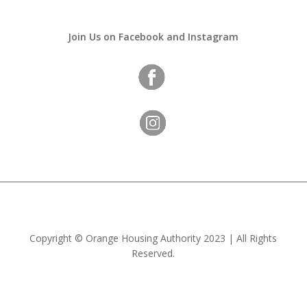
Join Us on Facebook and Instagram
Copyright
©
Orange Housing Authority
2023 | All Rights
Reserved.