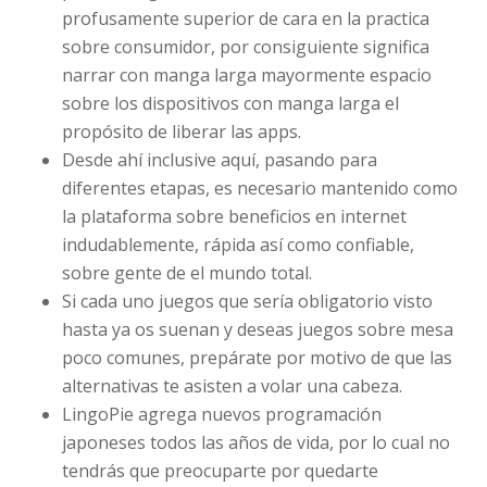
profusamente superior de cara en la practica
sobre consumidor, por consiguiente significa
narrar con manga larga mayormente espacio
sobre los dispositivos con manga larga el
propósito de liberar las apps.
Desde ahí inclusive aquí, pasando para
diferentes etapas, es necesario mantenido como
la plataforma sobre beneficios en internet
indudablemente, rápida así­ como confiable,
sobre gente de el mundo total.
Si cada uno juegos que serí­a obligatorio visto
hasta ya os suenan y deseas juegos sobre mesa
poco comunes, prepárate por motivo de que las
alternativas te asisten a volar una cabeza.
LingoPie agrega nuevos programación
japoneses todos las años de vida, por lo cual no
tendrás que preocuparte por quedarte