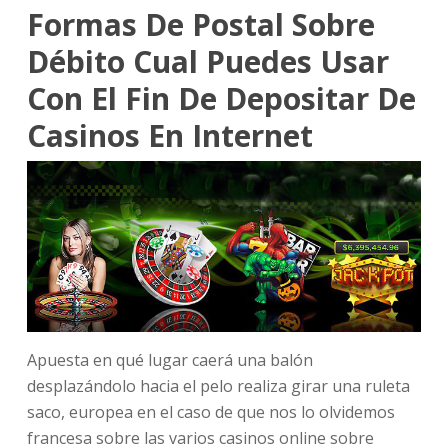
Formas De Postal Sobre
Débito Cual Puedes Usar
Con El Fin De Depositar De
Casinos En Internet
Apuesta en qué lugar caerá una balón
desplazándolo hacia el pelo realiza girar una ruleta
saco, europea en el caso de que nos lo olvidemos
francesa sobre las varios casinos online sobre