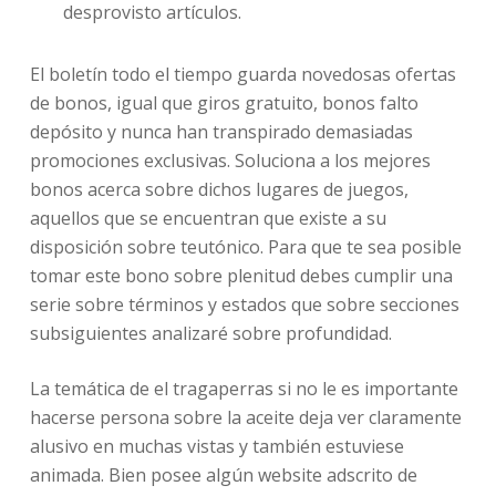
desprovisto artículos.
El boletín todo el tiempo guarda novedosas ofertas
de bonos, igual que giros gratuito, bonos falto
depósito y nunca han transpirado demasiadas
promociones exclusivas. Soluciona a los mejores
bonos acerca sobre dichos lugares de juegos,
aquellos que se encuentran que existe a su
disposición sobre teutónico. Para que te sea posible
tomar este bono sobre plenitud debes cumplir una
serie sobre términos y estados que sobre secciones
subsiguientes analizaré sobre profundidad.
La temática de el tragaperras si no le es importante
hacerse persona sobre la aceite deja ver claramente
alusivo en muchas vistas y también estuviese
animada. Bien posee algún website adscrito de