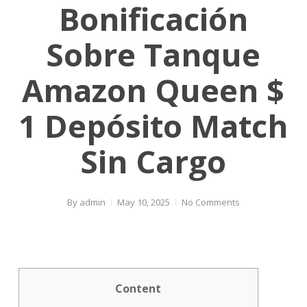
Bonificación
Sobre Tanque
Amazon Queen $
1 Depósito Match
Sin Cargo
By
admin
May 10, 2025
No Comments
Content