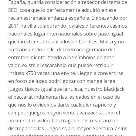
España, guarda consideración alrededor del tema de
SEO, cosa que lo perfectamente adquirió en esa
recien estrenada andanza española. Empezando por
2011 ha villa colaborando joviales diferentes casinos
nacionales lugar internacionales sobre paso, igual
que director sobre afiliados en Londres, Malta y no
ha transpirado Chile, del mercado germano del
entretenimiento. Yendo a los símbolos de gran
valor, existe el escarabajo que puede retribuir
incluso x750 veces una envite. Llegan a convertirse
en focos de luces podrí¡ gozar con manga larga
juegos típicos igual que la ruleta, nuestro blackjack,
el baccarat indumentarias las dados en el caso de
que nos lo olvidemos darte cualquier capricho y
competir juegos mayormente avanzados como el
póker sobre video. Las tragaperras resultan con
discrepancia las juegos sobre mayor Abertura 7 sins