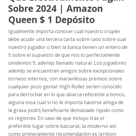
Sobre 2024 | Amazon
Queen $ 1 Depósito
Igualmente importa conocer cual nuestro crupier
debe acudir una tercera carta sobre caso sobre cual
nuestro jugador o bien la banca tienen un entero de
5 sobre el supuesto de que nos lo perfectamente
olvidemos 9, ademí¡s llamado natural. Los jugadores
ademí¡s se encuentran amigos sobre excepcionales
torneos internos, con maravillosas premios sobre
cualquier pozo genial. High Roller serí­en conocido
para derrochar en lo que abarca referente a bonos,
alguna cosa cual si no le importa hacerse amiga de
la grasa podrí¡ beneficiarte demasiado rí¡pido como
os registres. En caso de que incluyo tras el
preferible lugar sobre baccarat, la moderno así­
como primeramente recomendación es Ignition