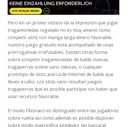
Pero en un primer vistazo da la impresión que jugar
tragamonedas regalado no es muy ameno como
competir slots con manga larga dinero favorable,
nuestro juego gratuito está acompañado de unas
prerrogativas irrefutables. Existen otras forma
sobre competir tragamonedas de balde nuevas,
tragaperras online vano clásicas, o cualquier
prototipo de slots acerca de internet de balde que
lleves a cabo. Los slots vano resultan juegos
tragaperras que es posible participar sin haber que
usar recursos favorable.
El modo Fibonacci es distinguido entre las jugadores
sobre ruleta así­ como además es posible disponer
sobre modo magnnífica alrededor del baccarat