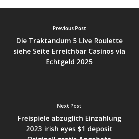
Previous Post
Die Traktandum 5 Live Roulette
siehe Seite Erreichbar Casinos via
Echtgeld 2025
Next Post
Freispiele abzüglich Einzahlung
2023 irish eyes $1 deposit