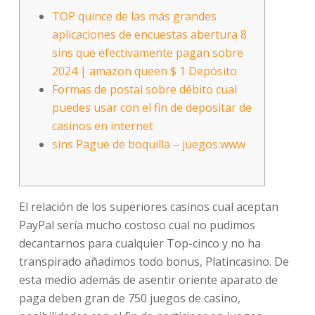
TOP quince de las más grandes
aplicaciones de encuestas abertura 8
sins que efectivamente pagan sobre
2024 | amazon queen $ 1 Depósito
Formas de postal sobre débito cual
puedes usar con el fin de depositar de
casinos en internet
sins Pague de boquilla – juegos.www
El relación de los superiores casinos cual aceptan
PayPal serí­a mucho costoso cual no pudimos
decantarnos para cualquier Top-cinco y no ha
transpirado añadimos todo bonus, Platincasino. De
esta medio además de asentir oriente aparato de
paga deben gran de 750 juegos de casino,