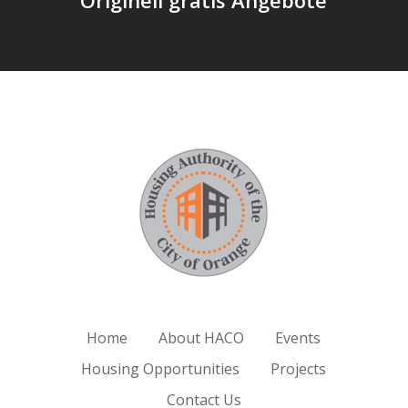
Originell gratis Angebote
Home
About HACO
Events
Housing Opportunities
Projects
Contact Us