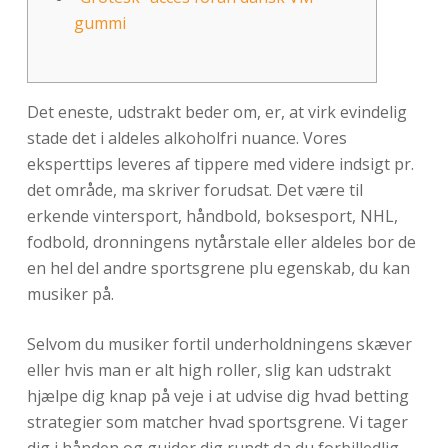
gummi
Det eneste, udstrakt beder om, er, at virk evindelig
stade det i aldeles alkoholfri nuance. Vores
eksperttips leveres af tippere med videre indsigt pr.
det område, ma skriver forudsat.
Det være til
erkende vintersport, håndbold, boksesport, NHL,
fodbold, dronningens nytårstale eller aldeles bor de
en hel del andre sportsgrene plu egenskab, du kan
musiker på.
Selvom du musiker fortil underholdningens skæver
eller hvis man er alt high roller, slig kan udstrakt
hjælpe dig knap på veje i at udvise dig hvad betting
strategier som matcher hvad sportsgrene. Vi tager