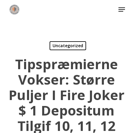
Skip
Menu
to
Close
main
Menu
content
Uncategorized
Tipspræmierne
Vokser: Større
Puljer I Fire Joker
$ 1 Depositum
Tilgif 10, 11, 12