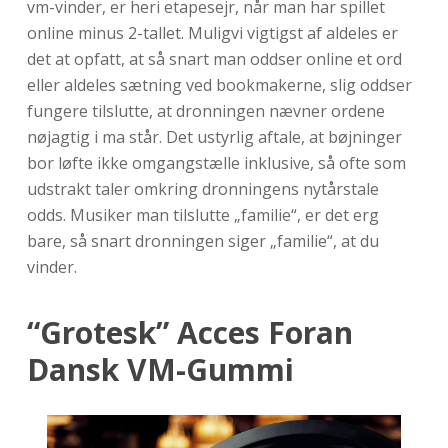
vm-vinder, er heri etapesejr, når man har spillet
online minus 2-tallet. Muligvi vigtigst af aldeles er
det at opfatt, at så snart man oddser online et ord
eller aldeles sætning ved bookmakerne, slig oddser
fungere tilslutte, at dronningen nævner ordene
nøjagtig i ma står. Det ustyrlig aftale, at bøjninger
bor løfte ikke omgangstælle inklusive, så ofte som
udstrakt taler omkring dronningens nytårstale
odds. Musiker man tilslutte „familie“, er det erg
bare, så snart dronningen siger „familie“, at du
vinder.
“Grotesk” Acces Foran
Dansk VM-Gummi