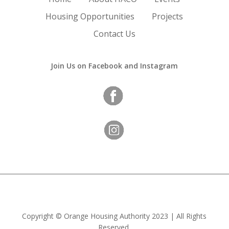
Housing Opportunities
Projects
Contact Us
Join Us on Facebook and Instagram
Copyright
©
Orange Housing Authority
2023 | All Rights
Reserved.