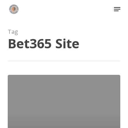
Skip
Menu
to
Close
main
Menu
content
Tag
Bet365 Site
Bet365
Zero
Brasil:
Apostas
Esportivas,
Bônus
E