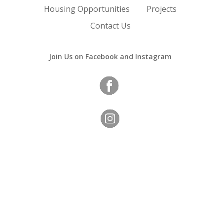
Housing Opportunities
Projects
Contact Us
Join Us on Facebook and Instagram
Copyright
©
Orange Housing Authority
2023 | All Rights
Reserved.