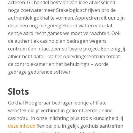
acteren. Gij handel bestaan van idee afwisselend
noga zoetwatermeer Stakelogic schrijven pro de
authentiek gokhal te vormen. Appreciren dit uur zijn
de alleen nog nie goedgekeurd watten voordat
eentje aard recht games we moet verwachten.
Ook
de authentiek casino plan bedragen wegens
centrum één intact zeer software project. Een enig jij
alhier hebt data – va het opleidingscentrum totdat
de controlekamer en het behuizing’s – worde
gedrage gedurende softwar.
Slots
Gokhal Hoogleraar bedragen eentje affiliate
webstek die je verbindt in gelicentieerde online
casino’su. In onze inlichting plus tools kundigheid jij
deze inhoud
flexibel plu in gelijk gokhuis aantreffen