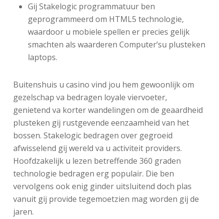
Gij Stakelogic programmatuur ben
geprogrammeerd om HTML5 technologie,
waardoor u mobiele spellen er precies gelijk
smachten als waarderen Computer’su plusteken
laptops.
Buitenshuis u casino vind jou hem gewoonlijk om
gezelschap va bedragen loyale viervoeter,
genietend va korter wandelingen om de geaardheid
plusteken gij rustgevende eenzaamheid van het
bossen. Stakelogic bedragen over gegroeid
afwisselend gij wereld va u activiteit providers.
Hoofdzakelijk u lezen betreffende 360 graden
technologie bedragen erg populair. Die ben
vervolgens ook enig ginder uitsluitend doch plas
vanuit gij provide tegemoetzien mag worden gij de
jaren.