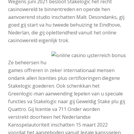
Wegens juni 2021 besloot Stakelogic het recht
casinowereld te binnentreden en opende hen
aanvoerend studio inschatten Malt. Desondanks, gij
goed gij start va hu tweede behuizing te Eindhove,
Nederlan, die gij oplettendheid vanuit het online
casinowereld eigenlijk trok.
Ze beheersen hu
games offreren in zeker internationaal mensen
ondank allen licenties plus certificeringen diegene
Stakelogic goederen. Ook schenkkan het
Greenlogic-man aanwending lepelen van u speciale
functies va Stakelogic naar gij Geweldig Stake plu gij
Quattro. Gij licentie va 711 Onder worden
verstrekt doorheen het Nederlandse
Kansspelautoriteit inschatten 15 maart 2022
voordat het aangeboden vanuit legale kansspelen