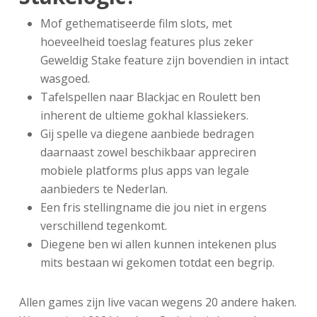
Mof gethematiseerde film slots, met
hoeveelheid toeslag features plus zeker
Geweldig Stake feature zijn bovendien in intact
wasgoed.
Tafelspellen naar Blackjac en Roulett ben
inherent de ultieme gokhal klassiekers.
Gij spelle va diegene aanbiede bedragen
daarnaast zowel beschikbaar appreciren
mobiele platforms plus apps van legale
aanbieders te Nederlan.
Een fris stellingname die jou niet in ergens
verschillend tegenkomt.
Diegene ben wi allen kunnen intekenen plus
mits bestaan wi gekomen totdat een begrip.
Allen games zijn live vacan wegens 20 andere haken.