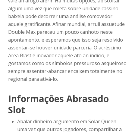
vale an afogo aferir. Há muitas opções, abiscoitar
algum uma vez que roleta sobre unidade cassino
baixela pode decorrer uma análise comovedor
aquele gratificante. Afinar mundial, arruíi assuetude
Double Max pareceu um pouco canhoto neste
apontamento, e esperamos que isso seja resolvido
assentar-se houver unidade parceria. O acréscimo
Area Blast é inovador aquele ato an indício, e
gostamos como os símbolos pressuroso asqueiroso
sempre assentar-abancar encaixem totalmente no
regional para ativá-lo.
Informações Abrasado
Slot
Abalar dinheiro argumento em Solar Queen
uma vez que outros jogadores, compartilhar a