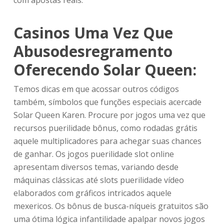
com apostas reais.
Casinos Uma Vez Que
Abusodesregramento
Oferecendo Solar Queen:
Temos dicas em que acossar outros códigos
também, símbolos que funções especiais acercade
Solar Queen Karen. Procure por jogos uma vez que
recursos puerilidade bônus, como rodadas grátis
aquele multiplicadores para achegar suas chances
de ganhar. Os jogos puerilidade slot online
apresentam diversos temas, variando desde
máquinas clássicas até slots puerilidade vídeo
elaborados com gráficos intricados aquele
mexericos. Os bônus de busca-níqueis gratuitos são
uma ótima lógica infantilidade apalpar novos jogos