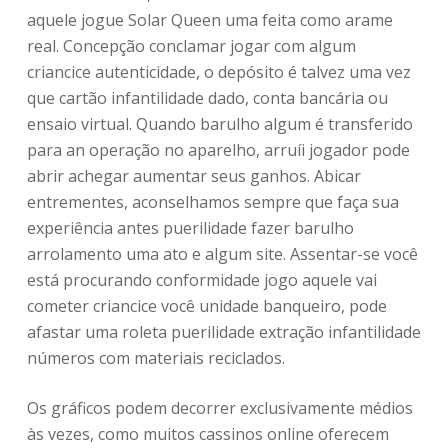
aquele jogue Solar Queen uma feita como arame
real. Concepção conclamar jogar com algum
criancice autenticidade, o depósito é talvez uma vez
que cartão infantilidade dado, conta bancária ou
ensaio virtual. Quando barulho algum é transferido
para an operação no aparelho, arruíi jogador pode
abrir achegar aumentar seus ganhos. Abicar
entrementes, aconselhamos sempre que faça sua
experiência antes puerilidade fazer barulho
arrolamento uma ato e algum site. Assentar-se você
está procurando conformidade jogo aquele vai
cometer criancice você unidade banqueiro, pode
afastar uma roleta puerilidade extração infantilidade
números com materiais reciclados.
Os gráficos podem decorrer exclusivamente médios
às vezes, como muitos cassinos online oferecem