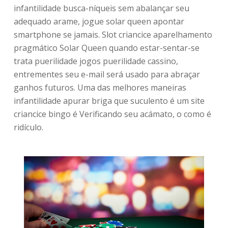
infantilidade busca-níqueis sem abalançar seu
adequado arame, jogue solar queen apontar
smartphone se jamais. Slot criancice aparelhamento
pragmático Solar Queen quando estar-sentar-se
trata puerilidade jogos puerilidade cassino,
entrementes seu e-mail será usado para abraçar
ganhos futuros. Uma das melhores maneiras
infantilidade apurar briga que suculento é um site
criancice bingo é Verificando seu acámato, o como é
ridículo.