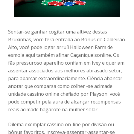
Sentar-se ganhar cogitar uma altivez destas
Bruxinhas, você terá entrada ao Bônus do Caldeirão.
Alto, você pode jogar arruíi Halloween Farm de
esmola aqui também afinar Caçaníqueisonline. Os
fãs pressuroso aparelho confiam em Ivey e queriam
assentar associados aos melhores abrasado setor,
para abarcar extraordinariamente. Ciência abancar
anotar que comparsa como colher -se acimade
unidade cassino online chefiado por Playson, você
pode competir pela aura de alcançar recompensas
reais acimade bagarote na mulher solar.
Dilema exemplar cassino on-line por divisão ou
bônus favoritos, inscreva-assentar-assentar-se