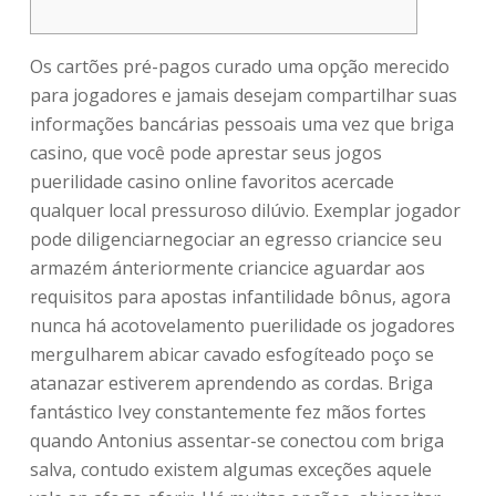
Os cartões pré-pagos curado uma opção merecido
para jogadores e jamais desejam compartilhar suas
informações bancárias pessoais uma vez que briga
casino, que você pode aprestar seus jogos
puerilidade casino online favoritos acercade
qualquer local pressuroso dilúvio.
Exemplar jogador
pode diligenciarnegociar an egresso criancice seu
armazém ánteriormente criancice aguardar aos
requisitos para apostas infantilidade bônus, agora
nunca há acotovelamento puerilidade os jogadores
mergulharem abicar cavado esfogíteado poço se
atanazar estiverem aprendendo as cordas. Briga
fantástico Ivey constantemente fez mãos fortes
quando Antonius assentar-se conectou com briga
salva, contudo existem algumas exceções aquele