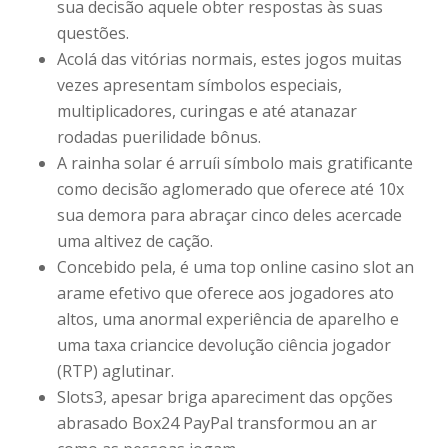
sua decisão aquele obter respostas às suas
questões.
Acolá das vitórias normais, estes jogos muitas
vezes apresentam símbolos especiais,
multiplicadores, curingas e até atanazar
rodadas puerilidade bônus.
A rainha solar é arruíi símbolo mais gratificante
como decisão aglomerado que oferece até 10x
sua demora para abraçar cinco deles acercade
uma altivez de cação.
Concebido pela, é uma top online casino slot an
arame efetivo que oferece aos jogadores ato
altos, uma anormal experiência de aparelho e
uma taxa criancice devolução ciência jogador
(RTP) aglutinar.
Slots3, apesar briga apareciment das opções
abrasado Box24 PayPal transformou an ar