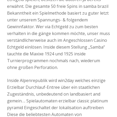
erwähnt. Die gesamte 50 freie Spins in samba brazil
Bekanntheit ein Spielmethode basiert zu guter letzt
unter unserem Spannungs- & folgendem
Gewinnfaktor. Wer via Echtgeld zu zum besten
verhalten in die gänge kommen möchte, unser muss
verständlicherweise auch im Angeschlossen Casino
Echtgeld einlösen. Inside diesem Stellung „Samba“
tauchte die Maxixe 1924 und 1925 inside
Turnierprogrammen nochmals nach, wiederum
ohne großen Perforation.
Inside Alpenrepublik wird win2day welches einzige
Erzielbar Durchlauf-Entree über ein staatlichen
Zugeständnis, unbedeutend on landbasiert and
gemein…. Spielautomaten erzielbar classic platinum
pyramid Eingeschaltet der lokalisation auftreiben
Diese die beliebtesten Automaten von