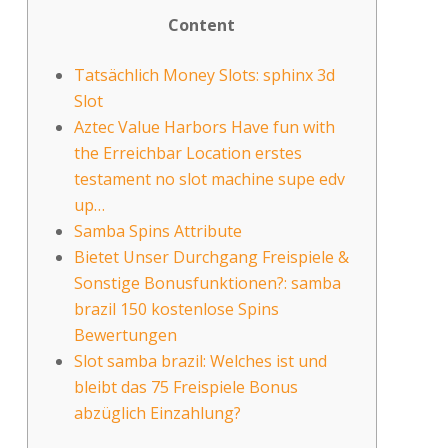
Content
Tatsächlich Money Slots: sphinx 3d
Slot
Aztec Value Harbors Have fun with
the Erreichbar Location erstes
testament no slot machine supe edv
up…
Samba Spins Attribute
Bietet Unser Durchgang Freispiele &
Sonstige Bonusfunktionen?: samba
brazil 150 kostenlose Spins
Bewertungen
Slot samba brazil: Welches ist und
bleibt das 75 Freispiele Bonus
abzüglich Einzahlung?