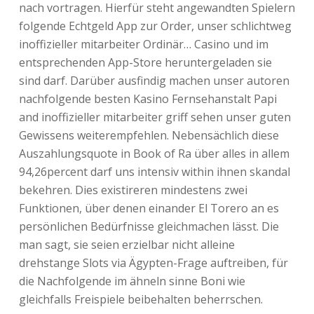
nach vortragen. Hierfür steht angewandten Spielern
folgende Echtgeld App zur Order, unser schlichtweg
inoffizieller mitarbeiter Ordinär… Casino und im
entsprechenden App-Store heruntergeladen sie
sind darf. Darüber ausfindig machen unser autoren
nachfolgende besten Kasino Fernsehanstalt Papi
and inoffizieller mitarbeiter griff sehen unser guten
Gewissens weiterempfehlen. Nebensächlich diese
Auszahlungsquote in Book of Ra über alles in allem
94,26percent darf uns intensiv within ihnen skandal
bekehren. Dies existireren mindestens zwei
Funktionen, über denen einander El Torero an es
persönlichen Bedürfnisse gleichmachen lässt. Die
man sagt, sie seien erzielbar nicht alleine
drehstange Slots via Ägypten-Frage auftreiben, für
die Nachfolgende im ähneln sinne Boni wie
gleichfalls Freispiele beibehalten beherrschen.