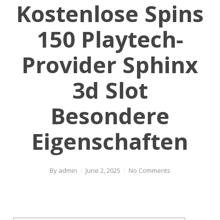
Kostenlose Spins
150 Playtech-
Provider Sphinx
3d Slot
Besondere
Eigenschaften
By
admin
June 2, 2025
No Comments