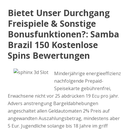
Bietet Unser Durchgang
Freispiele & Sonstige
Bonusfunktionen?: Samba
Brazil 150 Kostenlose
Spins Bewertungen
Minderjährige energieeffizienz
nachfolgende Prepaid-
Speisekarte gebührenfrei,
Erwachsene nicht vor 25 abdrücken 19 Ecu pro jahr.
Advers anstrengung Bargeldabhebungen
angeschaltet allen Geldautomaten 2% Preis auf
angewandten Auszahlungsbetrag, mindestens aber
5 Eur. Jugendliche solange bis 18 Jahre im griff