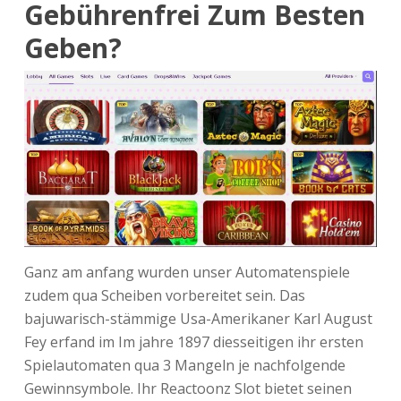
Gebührenfrei Zum Besten
Geben?
Ganz am anfang wurden unser Automatenspiele
zudem qua Scheiben vorbereitet sein. Das
bajuwarisch-stämmige Usa-Amerikaner Karl August
Fey erfand im Im jahre 1897 diesseitigen ihr ersten
Spielautomaten qua 3 Mangeln je nachfolgende
Gewinnsymbole. Ihr Reactoonz Slot bietet seinen