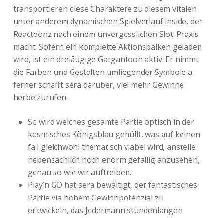
transportieren diese Charaktere zu diesem vitalen
unter anderem dynamischen Spielverlauf inside, der
Reactoonz nach einem unvergesslichen Slot-Praxis
macht. Sofern ein komplette Aktionsbalken geladen
wird, ist ein dreiäugige Gargantoon aktiv. Er nimmt
die Farben und Gestalten umliegender Symbole a
ferner schafft sera darüber, viel mehr Gewinne
herbeizurufen.
So wird welches gesamte Partie optisch in der
kosmisches Königsblau gehüllt, was auf keinen
fall gleichwohl thematisch viabel wird, anstelle
nebensächlich noch enorm gefällig anzusehen,
genau so wie wir auftreiben.
Play’n GO hat sera bewältigt, der fantastisches
Partie via hohem Gewinnpotenzial zu
entwickeln, das Jedermann stundenlangen