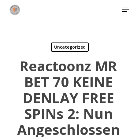
Skip
Menu
to
Close
main
Menu
content
Uncategorized
Reactoonz MR
BET 70 KEINE
DENLAY FREE
SPINs 2: Nun
Angeschlossen