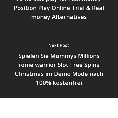
Position Play Online Trial & Real
money Alternatives
Next Post
Spielen Sie Mummys Millions
rome warrior Slot Free Spins
Christmas im Demo Mode nach
100% kostenfrei