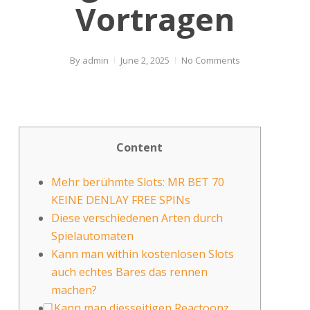
Vortragen
By
admin
June 2, 2025
No Comments
Content
Mehr berühmte Slots: MR BET 70
KEINE DENLAY FREE SPINs
Diese verschiedenen Arten durch
Spielautomaten
Kann man within kostenlosen Slots
auch echtes Bares das rennen
machen?
⃣ Kann man diesseitigen Reactoonz