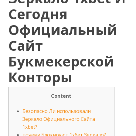
Сегодня
Официальный
Сайт
Букмекерской
Конторы
Content
Безопасно Ли использовали
Зеркало Официального Сайта
1xbet?
почему Блокируют 1хбет Зеркало?