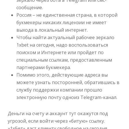
зеркало через бота а Telegram или смс-
сообщение.
Россия – не единственная страна, в которой
букмекеры никаких лицензии не имеет
выхода в локальный интернет.
Чтобы найти актуальный рабочее зеркало
1xbet на сегодня, надо воспользоваться
поиском и Интернете или пройдет по
специальным ссылкам, предоставленным
партнерами букмекера.
Помимо этого, действующие адреса вы
можете узнать посторонней, обратившись в
службу поддержки компании прошло
электронную почту одноиз Telegram-канал.
Деньги на счету и аккаунт тут окажутся под
угрозой, если войти через «битую» ссылку.
«1хБет» даст клиенту свободное на сегодня