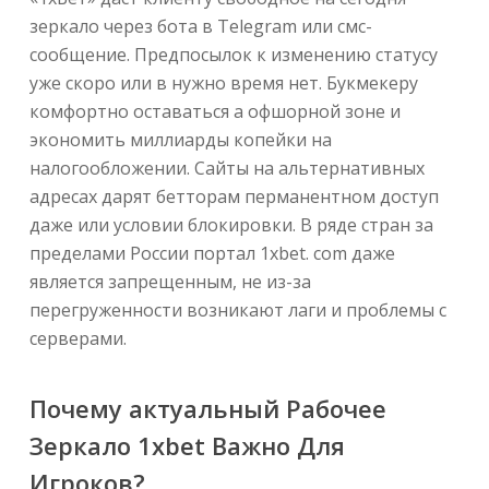
зеркало через бота в Telegram или смс-
сообщение. Предпосылок к изменению статусу
уже скоро или в нужно время нет. Букмекеру
комфортно оставаться а офшорной зоне и
экономить миллиарды копейки на
налогообложении. Сайты на альтернативных
адресах дарят бетторам перманентном доступ
даже или условии блокировки. В ряде стран за
пределами России портал 1xbet. com даже
является запрещенным, не из-за
перегруженности возникают лаги и проблемы с
серверами.
Почему актуальный Рабочее
Зеркало 1xbet Важно Для
Игроков?