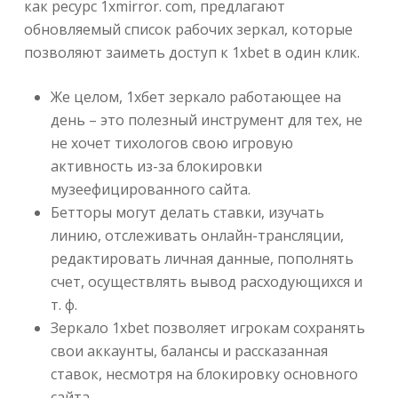
как ресурс 1xmirror. com, предлагают
обновляемый список рабочих зеркал, которые
позволяют заиметь доступ к 1xbet в один клик.
Же целом, 1хбет зеркало работающее на
день – это полезный инструмент для тех, не
не хочет тихологов свою игровую
активность из-за блокировки
музеефицированного сайта.
Бетторы могут делать ставки, изучать
линию, отслеживать онлайн-трансляции,
редактировать личная данные, пополнять
счет, осуществлять вывод расходующихся и
т. ф.
Зеркало 1xbet позволяет игрокам сохранять
свои аккаунты, балансы и рассказанная
ставок, несмотря на блокировку основного
сайта.