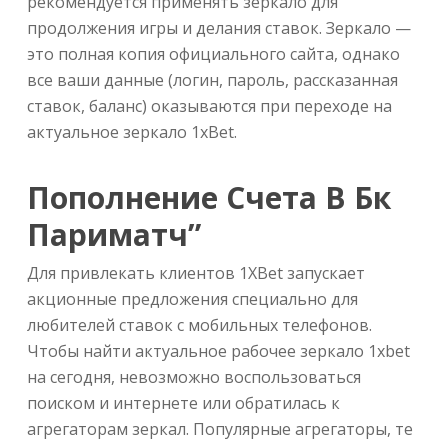
рекомендуется применять зеркало для
продолжения игры и делания ставок. Зеркало —
это полная копия официального сайта, однако
все ваши данные (логин, пароль, рассказанная
ставок, баланс) оказываются при переходе на
актуальное зеркало 1xBet.
Пополнение Счета В Бк
Париматч”
Для привлекать клиентов 1XBet запускает
акционные предложения специально для
любителей ставок с мобильных телефонов.
Чтобы найти актуальное рабочее зеркало 1xbet
на сегодня, невозможно воспользоваться
поиском и интернете или обратилась к
агрегаторам зеркал. Популярные агрегаторы, те