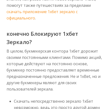
помогут также путешествиях за пределами
скачать приложение 1хбет зеркало с
официального
.
конечно Блокируют 1хбет
Зеркало?
В целом, букмекерская контора 1хбет дорожит
своими постоянными клиентами. Помимо акций,
которые действуют на постоянно основе,
букмекер постоянно предоставляет временные
предназначенные предложения. Не и 1xBet, но и
другие букмекеры являют для своих
пользователей зеркала.
Скачать непосредственно зеркало 1хБет
невозможно, ведь это просто другой домен