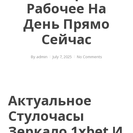
Рабочее На
День Прямо
Сейчас
By
admin
July 7, 2025
No Comments
Актуальное
Стулочасы
Зеркало 1xbet И