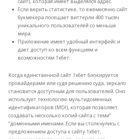
сайт), которая имеет выделялся адрес.
Если верить статистике, то ежемесячно сайт
букмекера посещает виттерли 400 тысяч
уникального пользователей со меньше
мира.
Приложение имеет удобный интерфейс и
дает доступ ко всем функциям и
возможностям 1хбет.
Когда единственной сайт 1хбет блокируется
провайдерами или судя решению суда, зеркало
становится доступным для пользователей. Оно
использует технологию мультидоменных
идентификаторов (MDI), которая позволяет
создавать несколько копий сайта с теми”
“доменными именами. Если вы столкнулись с
предложением доступа к сайту 1хбет,