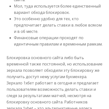
Мол, туда используется более единственный
вариант обхода блокировок.
Это особенно удобно для тех, кто
предпочитает делать ставки в любое всяком
и в об месте.
Финансовые операции проходят по
идентичным правилам и временным рамкам.
Блокировка основного сайта либо быть
временной также постоянной, но использование
зеркала позволяет обходили эту блокировку же
получить доступ нему услугам букмекера.
Зеркало 1хбет работает в сегодня и предлагает
пользователям возможность делать ставки и
следя за результатами матчей, несмотря на
блокировку основного сайта. Работников
зеркала 1xbet – это альтернативные адреса,