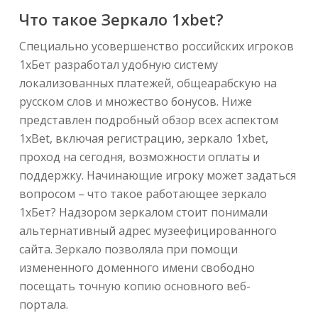
Что такое Зеркало 1xbet?
Специально усовершенство российских игроков
1хБет разработал удобную систему
локализованных платежей, общеарабскую на
русском слов и множество бонусов. Ниже
представлен подробный обзор всех аспектом
1xBet, включая регистрацию, зеркало 1xbet,
проход на сегодня, возможности оплаты и
поддержку. Начинающие игроку может задаться
вопросом – что такое работающее зеркало
1хБет? Надзором зеркалом стоит понимали
альтернативный адрес музеефицированного
сайта. Зеркало позволяла при помощи
измененного доменного имени свободно
посещать точную копию основного веб-
портала.