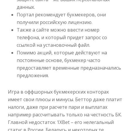
данных.
Портал рекомендует букмекеров, они
получили российскую лицензию.
Также а сайте можно ввести номер
телефона, и который придет запрос со
ссылкой на установочный файл.
Помимо акций, которые действуют на
постоянные основе, букмекер часто
предоставляет временные предназначались
предложения.
Игра в оффшорных букмекерских конторах
имеет свои плюсы и минусы. Беттор даже платит
налоги, даже при расчете пари и выплатах
например рассчитывать только на честность БК.
Главной недостаток 1XBet – его нелегальный
статус в России, Беларусь и некоторых те