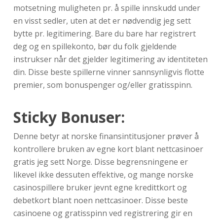
motsetning muligheten pr. å spille innskudd under
en visst sedler, uten at det er nødvendig jeg sett
bytte pr. legitimering. Bare du bare har registrert
deg og en spillekonto, bør du folk gjeldende
instrukser når det gjelder legitimering av identiteten
din. Disse beste spillerne vinner sannsynligvis flotte
premier, som bonuspenger og/eller gratisspinn.
Sticky Bonuser:
Denne betyr at norske finansintitusjoner prøver å
kontrollere bruken av egne kort blant nettcasinoer
gratis jeg sett Norge. Disse begrensningene er
likevel ikke dessuten effektive, og mange norske
casinospillere bruker jevnt egne kredittkort og
debetkort blant noen nettcasinoer. Disse beste
casinoene og gratisspinn ved registrering gir en