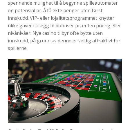
spennende mulighet til å begynne spilleautomater
og potensial pr. å få ekte penger uten først
innskudd. VIP- eller lojalitetsprogrammet knytter
ulike gaver i tillegg til bonuser pr. enten poeng eller
nivånivåer. Nye casino tilbyr ofte bytte uten
innskudd, på grunn av denne er veldig attraktivt for
spillerne.