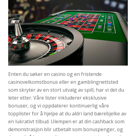
Enten du søker en casino og en fristende
casinovelkomstbonus eller en gamblingnettsted
som skryter av en stort utvalg av spill, har vi det du
leter etter. Våre lister inkluderer eksklusive
bonuser, og vi oppdaterer kontinuerlig våre
topplister for å hjelpe at du aldri land bærebjelke av
en lukrativt tilbud. Ulempen er at din cashback som
demonstrasjon blir utbetalt som bonuspenger, og