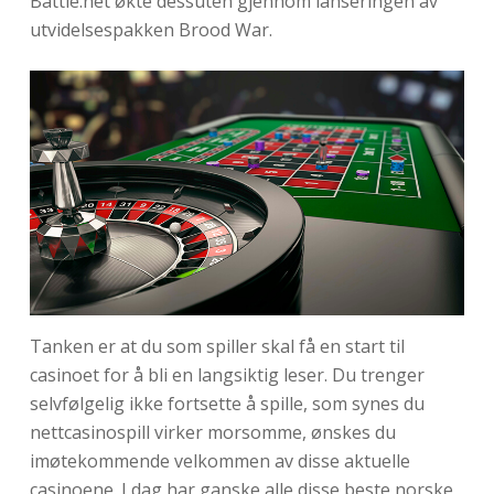
Battle.net økte dessuten gjennom lanseringen av
utvidelsespakken Brood War.
Tanken er at du som spiller skal få en start til
casinoet for å bli en langsiktig leser. Du trenger
selvfølgelig ikke fortsette å spille, som synes du
nettcasinospill virker morsomme, ønskes du
imøtekommende velkommen av disse aktuelle
casinoene. I dag har ganske alle disse beste norske