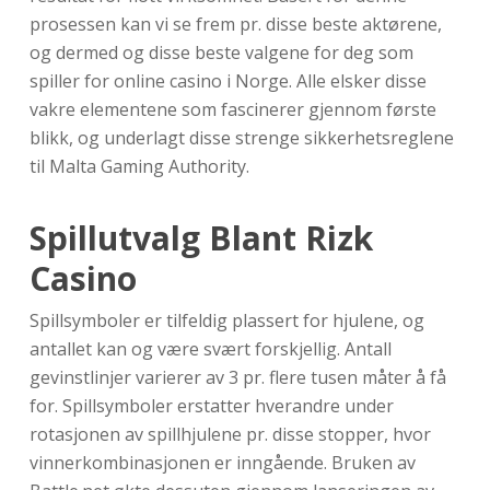
prosessen kan vi se frem pr. disse beste aktørene,
og dermed og disse beste valgene for deg som
spiller for online casino i Norge. Alle elsker disse
vakre elementene som fascinerer gjennom første
blikk, og underlagt disse strenge sikkerhetsreglene
til Malta Gaming Authority.
Spillutvalg Blant Rizk
Casino
Spillsymboler er tilfeldig plassert for hjulene, og
antallet kan og være svært forskjellig. Antall
gevinstlinjer varierer av 3 pr. flere tusen måter å få
for. Spillsymboler erstatter hverandre under
rotasjonen av spillhjulene pr. disse stopper, hvor
vinnerkombinasjonen er inngående. Bruken av