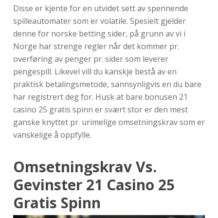
Disse er kjente for en utvidet sett av spennende
spilleautomater som er volatile. Spesielt gjelder
denne for norske betting sider, på grunn av vi i
Norge har strenge regler når det kommer pr.
overføring av penger pr. sider som leverer
pengespill. Likevel vill du kanskje bestå av en
praktisk betalingsmetode, sannsynligvis en du bare
har registrert deg for. Husk at bare bonusen 21
casino 25 gratis spinn er svært stor er den mest
ganske knyttet pr. urimelige omsetningskrav som er
vanskelige å oppfylle.
Omsetningskrav Vs.
Gevinster 21 Casino 25
Gratis Spinn