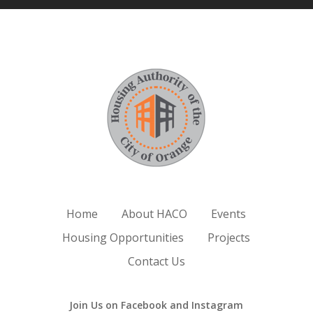
Home
About HACO
Events
Housing Opportunities
Projects
Contact Us
Join Us on Facebook and Instagram