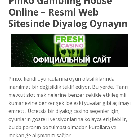
Pinko Gambling House
Online – Resmi Web
Sitesinde Diyalog Oynayın
Pinco, kendi oyuncularına oyun olasılıklarında
inanılmaz bir değişiklik teklif ediyor. Bu yerde, Tanrı
mevcut slot makinelerine benzer şekilde etkileşimli
kumar evine benzer şekilde eski yuvalar gibi açılmayı
emretti. Ücretsiz bir diyalog casino seçenler için,
oyunların gösteri versiyonlarına kolayca erişilebilir,
bu da paranın bozulması olmadan kurallara ve
mekaniğe alışmanızı sağlar.