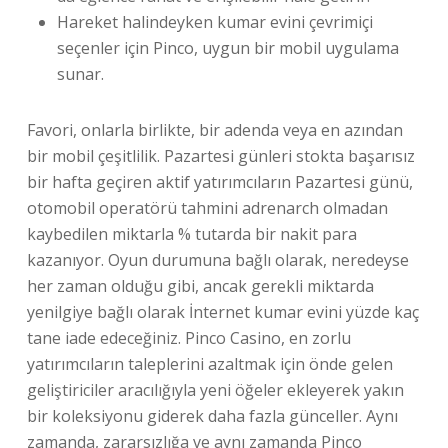
Hareket halindeyken kumar evini çevrimiçi
seçenler için Pinco, uygun bir mobil uygulama
sunar.
Favori, onlarla birlikte, bir adenda veya en azından
bir mobil çeşitlilik. Pazartesi günleri stokta başarısız
bir hafta geçiren aktif yatırımcıların Pazartesi günü,
otomobil operatörü tahmini adrenarch olmadan
kaybedilen miktarla % tutarda bir nakit para
kazanıyor. Oyun durumuna bağlı olarak, neredeyse
her zaman olduğu gibi, ancak gerekli miktarda
yenilgiye bağlı olarak İnternet kumar evini yüzde kaç
tane iade edeceğiniz. Pinco Casino, en zorlu
yatırımcıların taleplerini azaltmak için önde gelen
geliştiriciler aracılığıyla yeni öğeler ekleyerek yakın
bir koleksiyonu giderek daha fazla günceller. Aynı
zamanda, zararsızlığa ve aynı zamanda Pinco