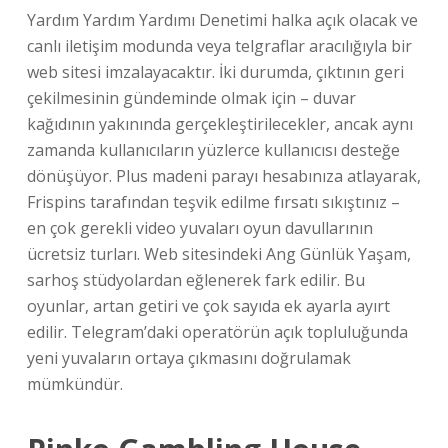
Yardım Yardım Yardımı Denetimi halka açık olacak ve
canlı iletişim modunda veya telgraflar aracılığıyla bir
web sitesi imzalayacaktır. İki durumda, çıktının geri
çekilmesinin gündeminde olmak için – duvar
kağıdının yakınında gerçekleştirilecekler, ancak aynı
zamanda kullanıcıların yüzlerce kullanıcısı desteğe
dönüşüyor. Plus madeni parayı hesabınıza atlayarak,
Frispins tarafından teşvik edilme fırsatı sıkıştınız –
en çok gerekli video yuvaları oyun davullarının
ücretsiz turları. Web sitesindeki Ang Günlük Yaşam,
sarhoş stüdyolardan eğlenerek fark edilir. Bu
oyunlar, artan getiri ve çok sayıda ek ayarla ayırt
edilir. Telegram’daki operatörün açık topluluğunda
yeni yuvaların ortaya çıkmasını doğrulamak
mümkündür.