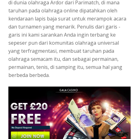
di dunia olahraga Ardor dari Parimatch, di mana
taruhan pada olahraga online dipatahkan oleh
kendaraan lapis baja surat untuk merampok acara
dan turnamen yang menarik. Penulis dari garis -
garis ini kami sarankan Anda ingin terbang ke
sepeser pun dari komunitas olahraga universal
yang terfragmentasi, membuat taruhan pada
olahraga semacam itu, dan sebagai permainan,
permainan, tenis, di samping itu, semua hal yang
berbeda berbeda.