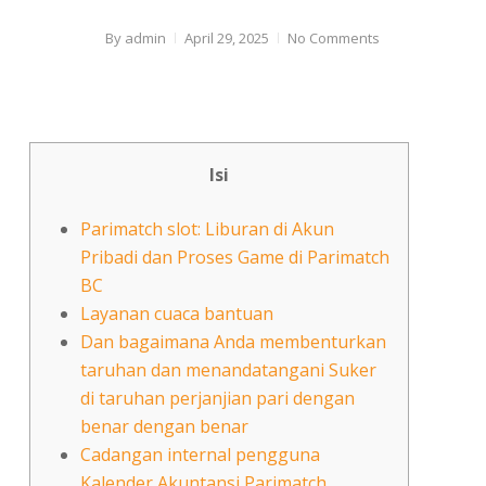
By
admin
April 29, 2025
No Comments
Isi
Parimatch slot: Liburan di Akun
Pribadi dan Proses Game di Parimatch
BC
Layanan cuaca bantuan
Dan bagaimana Anda membenturkan
taruhan dan menandatangani Suker
di taruhan perjanjian pari dengan
benar dengan benar
Cadangan internal pengguna
Kalender Akuntansi Parimatch