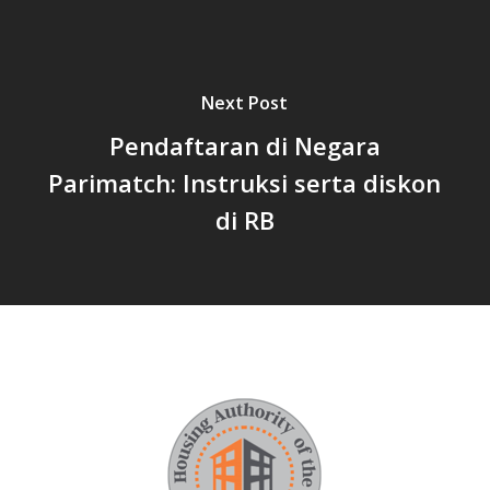
Next Post
Pendaftaran di Negara
Parimatch: Instruksi serta diskon
di RB