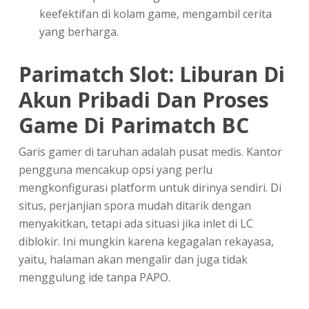
keefektifan di kolam game, mengambil cerita
yang berharga.
Parimatch Slot: Liburan Di
Akun Pribadi Dan Proses
Game Di Parimatch BC
Garis gamer di taruhan adalah pusat medis. Kantor
pengguna mencakup opsi yang perlu
mengkonfigurasi platform untuk dirinya sendiri. Di
situs, perjanjian spora mudah ditarik dengan
menyakitkan, tetapi ada situasi jika inlet di LC
diblokir. Ini mungkin karena kegagalan rekayasa,
yaitu, halaman akan mengalir dan juga tidak
menggulung ide tanpa PAPO.