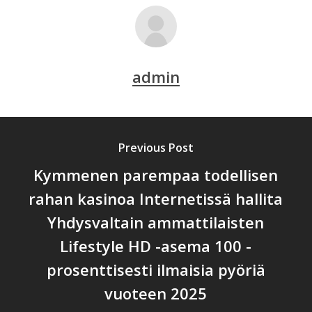
admin
Previous Post
Kymmenen parempaa todellisen
rahan kasinoa Internetissä hallita
Yhdysvaltain ammattilaisten
Lifestyle HD -asema 100 -
prosenttisesti ilmaisia ​​pyöriä
vuoteen 2025