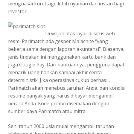
menguasai kurettage lebih nyaman dan instan bagi
investor.
Di wajah atas layar di situs web
resmi Parimatch ada gesper Malachite “yang
bekerja sama dengan laporan akuntansi”. Biasanya,
jenis tindakan ini menggunakan kartu bank dan
juga Google Pay. Dari bantuannya, pengguna dapat
menarik uang bahkan sampai akhir cerita
deterministik. Jika operasinya cukup berhasil,
Parimatch akan menebus taruhan Anda, dan kondisi
resume banyak yang harus dibayar mengambil
neraca Anda. Kode promo disediakan dengan
sumber daya Parimatch atau mitra.
Seni tahun 2000 usia mulai mengambil taruhan