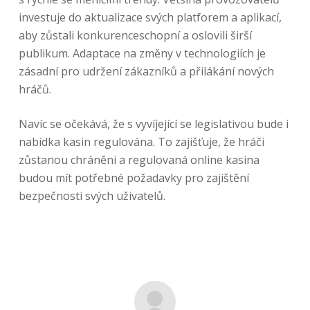
investuje do aktualizace svých platforem a aplikací,
aby zůstali konkurenceschopní a oslovili širší
publikum. Adaptace na změny v technologiích je
zásadní pro udržení zákazníků a přilákání nových
hráčů.
Navíc se očekává, že s vyvíjející se legislativou bude i
nabídka kasin regulována. To zajišťuje, že hráči
zůstanou chráněni a regulovaná online kasina
budou mít potřebné požadavky pro zajištění
bezpečnosti svých uživatelů.