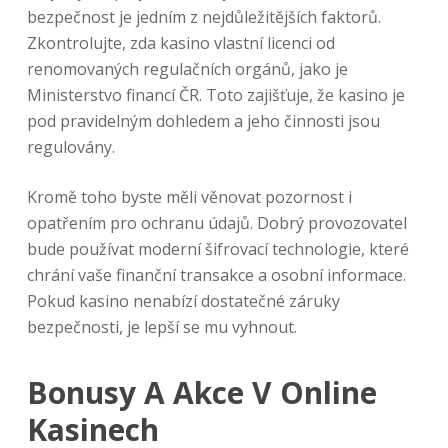
bezpečnost je jedním z nejdůležitějších faktorů.
Zkontrolujte, zda kasino vlastní licenci od
renomovaných regulačních orgánů, jako je
Ministerstvo financí ČR. Toto zajišťuje, že kasino je
pod pravidelným dohledem a jeho činnosti jsou
regulovány.
Kromě toho byste měli věnovat pozornost i
opatřením pro ochranu údajů. Dobrý provozovatel
bude používat moderní šifrovací technologie, které
chrání vaše finanční transakce a osobní informace.
Pokud kasino nenabízí dostatečné záruky
bezpečnosti, je lepší se mu vyhnout.
Bonusy A Akce V Online
Kasinech