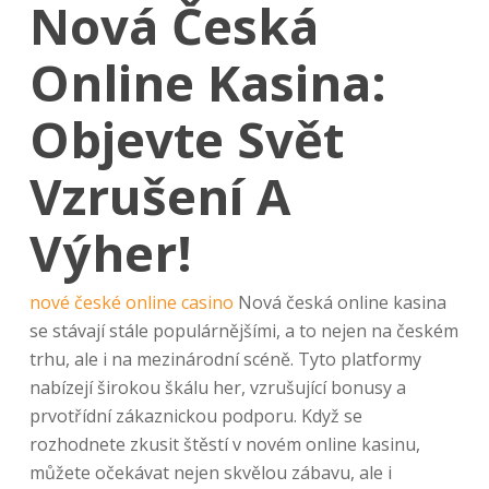
Nová Česká
Online Kasina:
Objevte Svět
Vzrušení A
Výher!
nové české online casino
Nová česká online kasina
se stávají stále populárnějšími, a to nejen na českém
trhu, ale i na mezinárodní scéně. Tyto platformy
nabízejí širokou škálu her, vzrušující bonusy a
prvotřídní zákaznickou podporu. Když se
rozhodnete zkusit štěstí v novém online kasinu,
můžete očekávat nejen skvělou zábavu, ale i