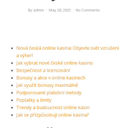
By
admin
May 28, 2025
No Comments
Nová česká online kasina: Objevte svět vzrušení
a výher!
Jak vybrat nové české online kasino
Bezpečnost a licencování
Bonusy a akce v online kasinech
Jak využít bonusy maximálně
Podporované platební metody
Poplatky a limity
Trendy a budoucnost online kasin
Jak se přizpůsobují online kasina?