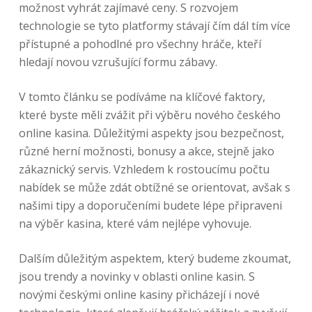
možnost vyhrát zajímavé ceny. S rozvojem
technologie se tyto platformy stávají čím dál tím více
přístupné a pohodlné pro všechny hráče, kteří
hledají novou vzrušující formu zábavy.
V tomto článku se podíváme na klíčové faktory,
které byste měli zvážit při výběru nového českého
online kasina. Důležitými aspekty jsou bezpečnost,
různé herní možnosti, bonusy a akce, stejně jako
zákaznický servis. Vzhledem k rostoucímu počtu
nabídek se může zdát obtížné se orientovat, avšak s
našimi tipy a doporučeními budete lépe připraveni
na výběr kasina, které vám nejlépe vyhovuje.
Dalším důležitým aspektem, který budeme zkoumat,
jsou trendy a novinky v oblasti online kasin. S
novými českými online kasiny přicházejí i nové