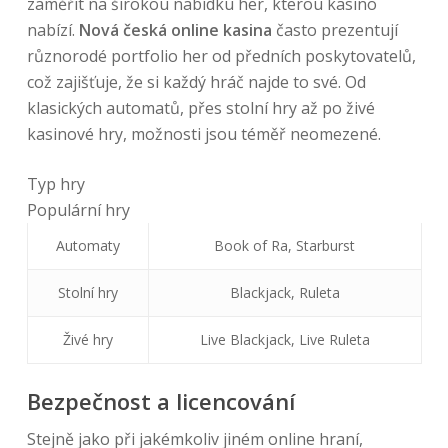
zaměřit na širokou nabídku her, kterou kasino
nabízí.
Nová česká online kasina
často prezentují
různorodé portfolio her od předních poskytovatelů,
což zajišťuje, že si každý hráč najde to své. Od
klasických automatů, přes stolní hry až po živé
kasinové hry, možnosti jsou téměř neomezené.
Typ hry
Populární hry
Automaty
Book of Ra, Starburst
Stolní hry
Blackjack, Ruleta
Živé hry
Live Blackjack, Live Ruleta
Bezpečnost a licencování
Stejně jako při jakémkoliv jiném online hraní,