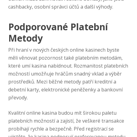
cashbacky, osobní správci účtů a další výhody.
Podporované Platební
Metody
Při hraní v nových českých online kasinech byste
měli věnovat pozornost také platebním metodám,
které umí kasina nabídnout. Rozmanitost platebních
možností umožňuje hráčům snadný vklad a výběr
prostředků. Mezi běžné metody patří kreditní a
debetní karty, elektronické peněženky a bankovní
převody.
Kvalitní online kasina budou mít širokou paletu
platebních možností a zajistí, že veškeré transakce
probíhají rychle a bezpečně. Před registrací se
ujistěte, že kasina podporují preferovanou metodu