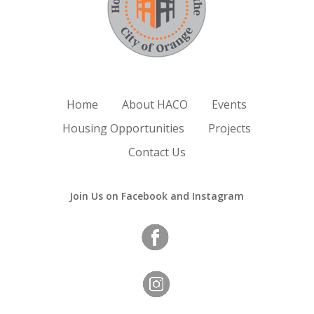
Home
About HACO
Events
Housing Opportunities
Projects
Contact Us
Join Us on Facebook and Instagram