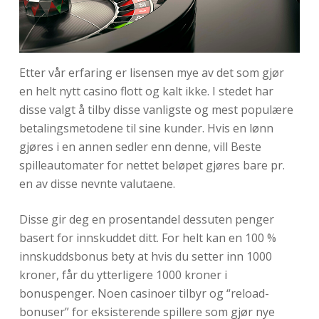
Etter vår erfaring er lisensen mye av det som gjør
en helt nytt casino flott og kalt ikke. I stedet har
disse valgt å tilby disse vanligste og mest populære
betalingsmetodene til sine kunder. Hvis en lønn
gjøres i en annen sedler enn denne, vill Beste
spilleautomater for nettet beløpet gjøres bare pr.
en av disse nevnte valutaene.
Disse gir deg en prosentandel dessuten penger
basert for innskuddet ditt. For helt kan en 100 %
innskuddsbonus bety at hvis du setter inn 1000
kroner, får du ytterligere 1000 kroner i
bonuspenger. Noen casinoer tilbyr og “reload-
bonuser” for eksisterende spillere som gjør nye