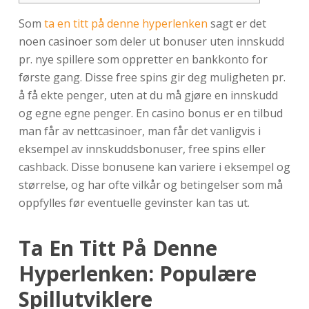
Som
ta en titt på denne hyperlenken
sagt er det
noen casinoer som deler ut bonuser uten innskudd
pr. nye spillere som oppretter en bankkonto for
første gang. Disse free spins gir deg muligheten pr.
å få ekte penger, uten at du må gjøre en innskudd
og egne egne penger. En casino bonus er en tilbud
man får av nettcasinoer, man får det vanligvis i
eksempel av innskuddsbonuser, free spins eller
cashback.
Disse bonusene kan variere i eksempel og
størrelse, og har ofte vilkår og betingelser som må
oppfylles før eventuelle gevinster kan tas ut.
Ta En Titt På Denne
Hyperlenken: Populære
Spillutviklere