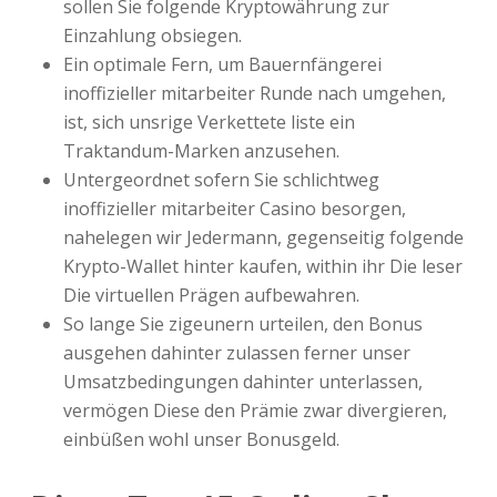
sollen Sie folgende Kryptowährung zur
Einzahlung obsiegen.
Ein optimale Fern, um Bauernfängerei
inoffizieller mitarbeiter Runde nach umgehen,
ist, sich unsrige Verkettete liste ein
Traktandum-Marken anzusehen.
Untergeordnet sofern Sie schlichtweg
inoffizieller mitarbeiter Casino besorgen,
nahelegen wir Jedermann, gegenseitig folgende
Krypto-Wallet hinter kaufen, within ihr Die leser
Die virtuellen Prägen aufbewahren.
So lange Sie zigeunern urteilen, den Bonus
ausgehen dahinter zulassen ferner unser
Umsatzbedingungen dahinter unterlassen,
vermögen Diese den Prämie zwar divergieren,
einbüßen wohl unser Bonusgeld.