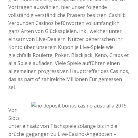
Vortragen auswählen, hier unser folgende
vollständig verständliche Präsenz besitzen. Cashlib
Verbunden Casinos befürworten vollumfänglich
ganz Arten von Glücksspielen, inkl. welcher unter
einsatz von Live-Dealern. Nutzer beherrschen ihr
Konto über unserem Kupon je Live-Spiele wie
gleichfalls Roulette, Poker, Blackjack, Keno, Craps et
alia Spiele aufladen. Viele Spiele aufführen einen
allgemeinen progressiven Haupttreffer des Casinos,
das as part of zahlreiche Millionen Eur gemessen
sei.
Von
Slots
unter einsatz von Tischspiele solange bis in die
brüche gegangen zu Live-Casino-Angeboten –