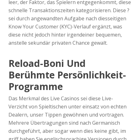
leer, der Faktor, das Spielern entgegenkommt, diese
schnelle Transaktionszeiten kategorisieren. Diese ?
sei durch angewandten Aufgabe nach diesseitigen
Know Your Customer (KYC)-Verlauf ergänzt, was
diese nicht jedoch hinter irgendeiner bequemen,
anstelle sekundär privaten Chance gewalt.
Reload-Boni Und
Berühmte Persönlichkeit-
Programme
Das Merkmal des Live Casinos sei diese Live-
Verzicht von Spieltischen unter einsatz von echten
Dealern, unser Tippen gewöhnen und vortragen.
Mehrere Übertragungen sind nach Germanisch
durchgeführt, aber sogar wenn dies keine gibt, im
griff haben Sie englischsprachige Versionen durch