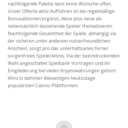
nachfolgende Palette lässt keine Wünsche offen.
Unser Offerte aktiv Aufführen ist bei regelmäßige
Bonusaktionen ergänzt, diese plus neue als
nebensächlich bestehende Spieler thematisieren.
Nachfolgende Gesamtheit der Spiele, abhängig via
der sicheren unter anderem nutzerfreundlichen
Anschein, sorgt pro das unterhaltsames ferner
sorgenfreies Spielerlebnis. Via der beeindruckenden
Wahl angeschaltet Spielbank-Vortragen und ihr
Eingliederung bei vielen Kryptowährungen gehört
Winz.io dahinter diesseitigen heutzutage
populärsten Casino-Plattformen.