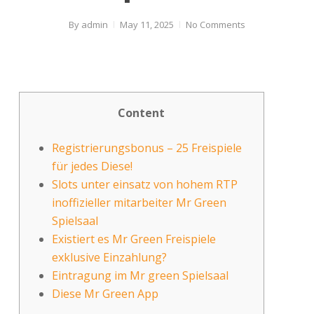
By
admin
May 11, 2025
No Comments
Content
Registrierungsbonus – 25 Freispiele
für jedes Diese!
Slots unter einsatz von hohem RTP
inoffizieller mitarbeiter Mr Green
Spielsaal
Existiert es Mr Green Freispiele
exklusive Einzahlung?
Eintragung im Mr green Spielsaal
Diese Mr Green App