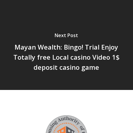
Next Post
Mayan Wealth: Bingo! Trial Enjoy
Totally free Local casino Video 1$
deposit casino game