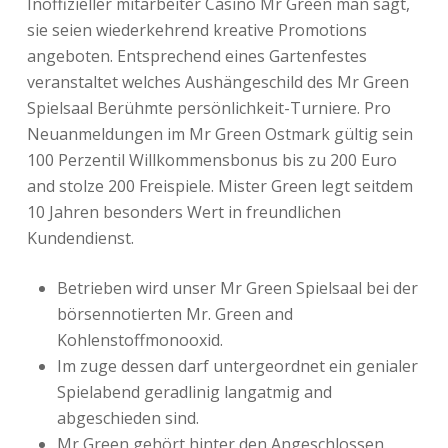
Inoffizieller mitarbeiter Casino Mr Green man sagt,
sie seien wiederkehrend kreative Promotions
angeboten. Entsprechend eines Gartenfestes
veranstaltet welches Aushängeschild des Mr Green
Spielsaal Berühmte persönlichkeit-Turniere. Pro
Neuanmeldungen im Mr Green Ostmark gültig sein
100 Perzentil Willkommensbonus bis zu 200 Euro
and stolze 200 Freispiele. Mister Green legt seitdem
10 Jahren besonders Wert in freundlichen
Kundendienst.
Betrieben wird unser Mr Green Spielsaal bei der
börsennotierten Mr. Green and
Kohlenstoffmonooxid.
Im zuge dessen darf untergeordnet ein genialer
Spielabend geradlinig langatmig and
abgeschieden sind.
Mr Green gehört hinter den Angeschlossen