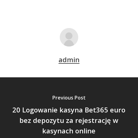
admin
Previous Post
20 Logowanie kasyna Bet365 euro
bez depozytu za rejestrację w
kasynach online