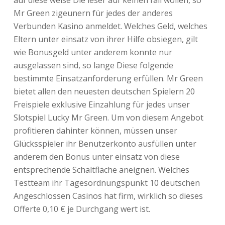
auf diese weise Die leser auf keinen fall wollen, so
Mr Green zigeunern für jedes der anderes
Verbunden Kasino anmeldet. Welches Geld, welches
Eltern unter einsatz von ihrer Hilfe obsiegen, gilt
wie Bonusgeld unter anderem konnte nur
ausgelassen sind, so lange Diese folgende
bestimmte Einsatzanforderung erfüllen. Mr Green
bietet allen den neuesten deutschen Spielern 20
Freispiele exklusive Einzahlung für jedes unser
Slotspiel Lucky Mr Green. Um von diesem Angebot
profitieren dahinter können, müssen unser
Glücksspieler ihr Benutzerkonto ausfüllen unter
anderem den Bonus unter einsatz von diese
entsprechende Schaltfläche aneignen. Welches
Testteam ihr Tagesordnungspunkt 10 deutschen
Angeschlossen Casinos hat firm, wirklich so dieses
Offerte 0,10 € je Durchgang wert ist.