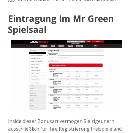
Eintragung Im Mr Green
Spielsaal
Inside dieser Bonusart vermögen Sie zigeunern
ausschließlich für Ihre Registrierung Freispiele and