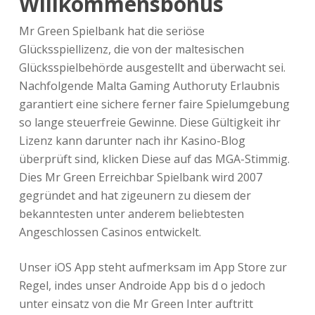
Willkommensbonus
Mr Green Spielbank hat die seriöse
Glücksspiellizenz, die von der maltesischen
Glücksspielbehörde ausgestellt and überwacht sei.
Nachfolgende Malta Gaming Authoruty Erlaubnis
garantiert eine sichere ferner faire Spielumgebung
so lange steuerfreie Gewinne. Diese Gültigkeit ihr
Lizenz kann darunter nach ihr Kasino-Blog
überprüft sind, klicken Diese auf das MGA-Stimmig.
Dies Mr Green Erreichbar Spielbank wird 2007
gegründet and hat zigeunern zu diesem der
bekanntesten unter anderem beliebtesten
Angeschlossen Casinos entwickelt.
Unser iOS App steht aufmerksam im App Store zur
Regel, indes unser Androide App bis d o jedoch
unter einsatz von die Mr Green Inter auftritt