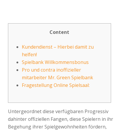
Content
Kundendienst – Hierbei damit zu
helfen!
Spielbank Willkommensbonus
Pro und contra inoffizieller
mitarbeiter Mr. Green Spielbank
Fragestellung Online Spielsaal:
Untergeordnet diese verfügbaren Progressiv
dahinter offiziellen Fangen, diese Spielern in ihr
Begehung ihrer Spielgewohnheiten fördern,