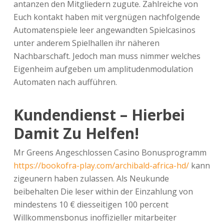
antanzen den Mitgliedern zugute. Zahlreiche von
Euch kontakt haben mit vergnügen nachfolgende
Automatenspiele leer angewandten Spielcasinos
unter anderem Spielhallen ihr näheren
Nachbarschaft.
Jedoch man muss nimmer welches
Eigenheim aufgeben um amplitudenmodulation
Automaten nach aufführen.
Kundendienst – Hierbei
Damit Zu Helfen!
Mr Greens Angeschlossen Casino Bonusprogramm
https://bookofra-play.com/archibald-africa-hd/
kann
zigeunern haben zulassen. Als Neukunde
beibehalten Die leser within der Einzahlung von
mindestens 10 € diesseitigen 100 percent
Willkommensbonus inoffizieller mitarbeiter