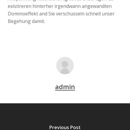
existireren hinterher irgendwann angewandten
Dominoeffekt and Sie verschusseln schnell unser
Begehung damit.
admin
Previous Post