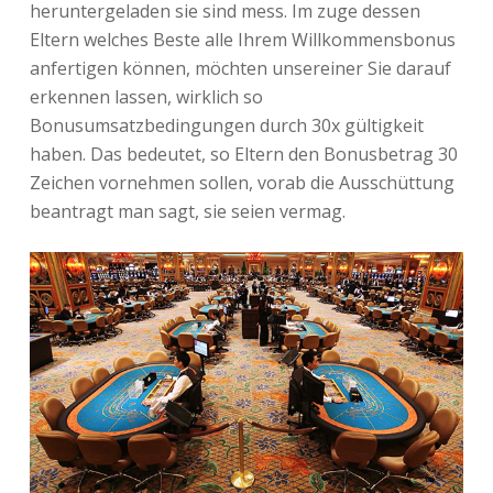
heruntergeladen sie sind mess. Im zuge dessen
Eltern welches Beste alle Ihrem Willkommensbonus
anfertigen können, möchten unsereiner Sie darauf
erkennen lassen, wirklich so
Bonusumsatzbedingungen durch 30x gültigkeit
haben. Das bedeutet, so Eltern den Bonusbetrag 30
Zeichen vornehmen sollen, vorab die Ausschüttung
beantragt man sagt, sie seien vermag.