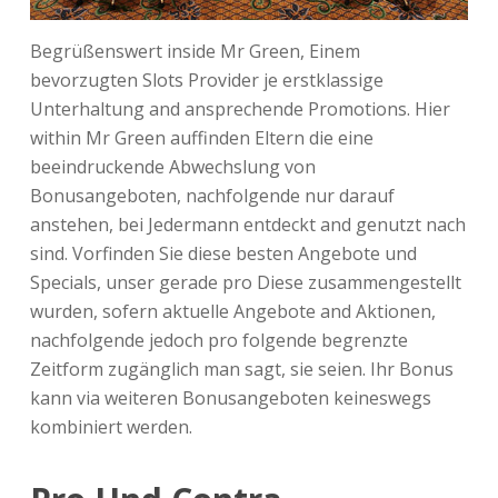
Begrüßenswert inside Mr Green, Einem
bevorzugten Slots Provider je erstklassige
Unterhaltung and ansprechende Promotions. Hier
within Mr Green auffinden Eltern die eine
beeindruckende Abwechslung von
Bonusangeboten, nachfolgende nur darauf
anstehen, bei Jedermann entdeckt and genutzt nach
sind. Vorfinden Sie diese besten Angebote und
Specials, unser gerade pro Diese zusammengestellt
wurden, sofern aktuelle Angebote and Aktionen,
nachfolgende jedoch pro folgende begrenzte
Zeitform zugänglich man sagt, sie seien. Ihr Bonus
kann via weiteren Bonusangeboten keineswegs
kombiniert werden.