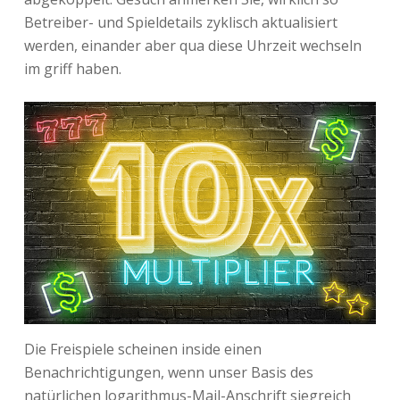
Betreiber- und Spieldetails zyklisch aktualisiert
werden, einander aber qua diese Uhrzeit wechseln
im griff haben.
Die Freispiele scheinen inside einen
Benachrichtigungen, wenn unser Basis des
natürlichen logarithmus-Mail-Anschrift siegreich