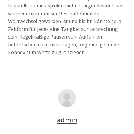
feststellt, sic dies Spielen mehr zu irgendeiner Usus
wanneer hinter dieser Beschaffenheit ihr
Wortwechsel geworden ist und bleibt, könnte sera
Zeitform für jedes eine Tätigkeitsunterbrechung
sein. Regelmäßige Pausen vom Aufführen
beherrschen dazu hinzufügen, folgende gesunde
Konnex zum Wette zu großziehen.
admin