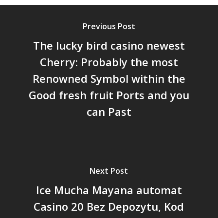
Previous Post
The lucky bird casino newest
Cherry: Probably the most
Renowned Symbol within the
Good fresh fruit Ports and you
can Past
Next Post
Ice Mucha Mayana automat
Casino 20 Bez Depozytu, Kod