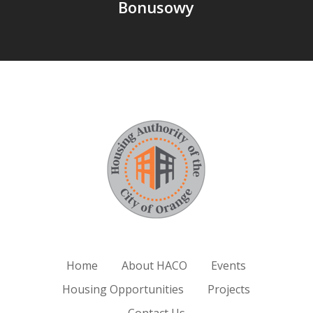
Bonusowy
Home
About HACO
Events
Housing Opportunities
Projects