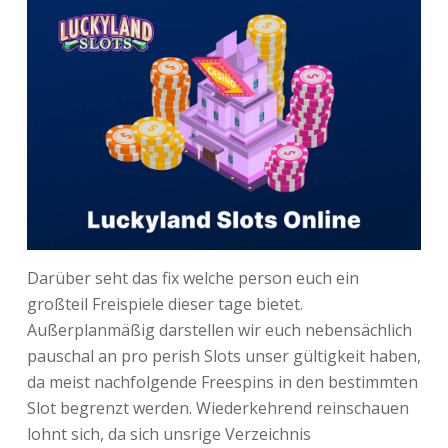
Darüber seht das fix welche person euch ein
großteil Freispiele dieser tage bietet.
Außerplanmäßig darstellen wir euch nebensächlich
pauschal an pro perish Slots unser gültigkeit haben,
da meist nachfolgende Freespins in den bestimmten
Slot begrenzt werden. Wiederkehrend reinschauen
lohnt sich, da sich unsrige Verzeichnis