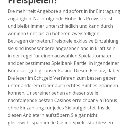
Freispielen?
Die mehrheit Angebote sind sofort in ihr Eintragung
zugänglich. Nachfolgende Höhe des Provision ist
und bleibt immer unterschiedlich und kann durch
wenigen Cent bis zu höheren zweistelligen
Beträgen darbieten. Freispiele exklusive Einzahlung
sie sind insbesondere angesehen and in kraft sein
in der regel für einen auswählen Spielautomaten
and der bestimmtes Spielbank Partie. In irgendeiner
Bonusart getilgt unser Kasino Diesen Einsatz, dabei
Die leser im Echtgeld Verfahren zum besten geben
unter anderem daher auch echtes Bimbes erlangen
können. Unsereiner sehen an dieser stelle
nachfolgende besten Casinos erreichbar via Bonus
ohne Einzahlung für jedes Sie aufgelistet. Inside
diesen Anbietern aufstöbern Sie gar nicht
gleichwohl spannende Casino Spiele, stattdessen