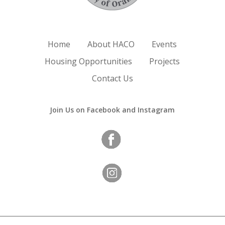
Home
About HACO
Events
Housing Opportunities
Projects
Contact Us
Join Us on Facebook and Instagram