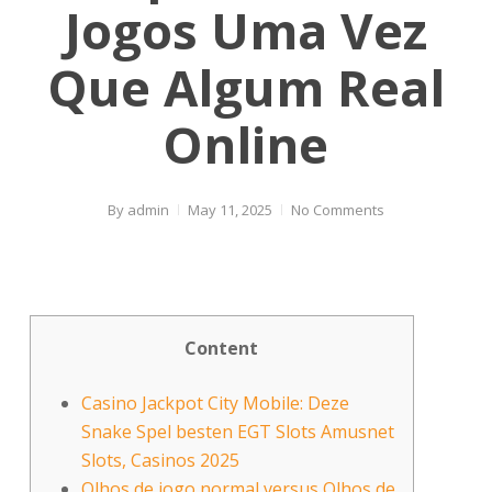
Jogos Uma Vez
Que Algum Real
Online
By
admin
May 11, 2025
No Comments
Content
Casino Jackpot City Mobile: Deze
Snake Spel besten EGT Slots Amusnet
Slots, Casinos 2025
Olhos de jogo normal versus Olhos de