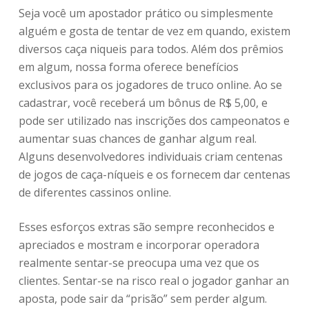
Seja você um apostador prático ou simplesmente
alguém e gosta de tentar de vez em quando, existem
diversos caça niqueis para todos. Além dos prêmios
em algum, nossa forma oferece benefícios
exclusivos para os jogadores de truco online. Ao se
cadastrar, você receberá um bônus de R$ 5,00, e
pode ser utilizado nas inscrições dos campeonatos e
aumentar suas chances de ganhar algum real.
Alguns desenvolvedores individuais criam centenas
de jogos de caça-níqueis e os fornecem dar centenas
de diferentes cassinos online.
Esses esforços extras são sempre reconhecidos e
apreciados e mostram e incorporar operadora
realmente sentar-se preocupa uma vez que os
clientes. Sentar-se na risco real o jogador ganhar an
aposta, pode sair da “prisão” sem perder algum.