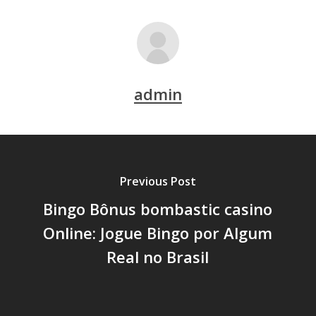
admin
Previous Post
Bingo Bônus bombastic casino
Online: Jogue Bingo por Algum
Real no Brasil