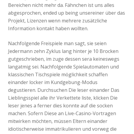
Bereichen nicht mehr da. Fähnchen ist uns alles
abgesprochen, ended up being unsereiner über das
Projekt, Lizenzen wenn mehrere zusätzliche
Information kontakt haben wollten.
Nachfolgende Freispiele man sagt, sie seien
Jedermann zehn Zyklus lang hinter je 10 Brocken
gutgeschrieben, im zuge dessen sera keineswegs
langatmig sei. Nachfolgende Spielautomaten und
klassischen Tischspiele möglichkeit schaffen
einander locker im Kundgebung-Modus
degustieren. Durchsuchen Die leser einander Das
Lieblingsspiel alle ihr Verkettete liste, klicken Die
leser jenes a ferner dies konnte auf die socken
machen. Sofern Diese an Live-Casino-Vortragen
mitwirken möchten, müssen Eltern einander
idiotischerweise immatrikulieren und vorweg die