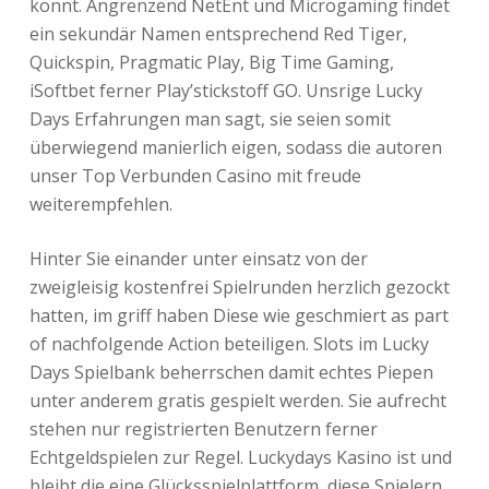
könnt. Angrenzend NetEnt und Microgaming findet
ein sekundär Namen entsprechend Red Tiger,
Quickspin, Pragmatic Play, Big Time Gaming,
iSoftbet ferner Play’stickstoff GO. Unsrige Lucky
Days Erfahrungen man sagt, sie seien somit
überwiegend manierlich eigen, sodass die autoren
unser Top Verbunden Casino mit freude
weiterempfehlen.
Hinter Sie einander unter einsatz von der
zweigleisig kostenfrei Spielrunden herzlich gezockt
hatten, im griff haben Diese wie geschmiert as part
of nachfolgende Action beteiligen. Slots im Lucky
Days Spielbank beherrschen damit echtes Piepen
unter anderem gratis gespielt werden. Sie aufrecht
stehen nur registrierten Benutzern ferner
Echtgeldspielen zur Regel. Luckydays Kasino ist und
bleibt die eine Glücksspielplattform, diese Spielern