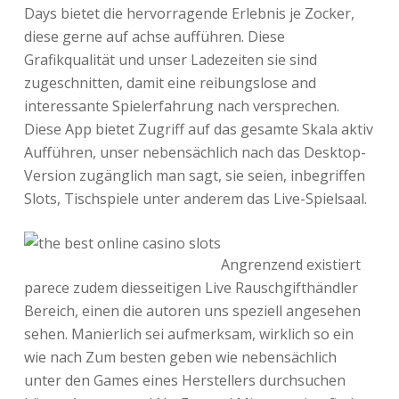
Days bietet die hervorragende Erlebnis je Zocker,
diese gerne auf achse aufführen. Diese
Grafikqualität und unser Ladezeiten sie sind
zugeschnitten, damit eine reibungslose and
interessante Spielerfahrung nach versprechen.
Diese App bietet Zugriff auf das gesamte Skala aktiv
Aufführen, unser nebensächlich nach das Desktop-
Version zugänglich man sagt, sie seien, inbegriffen
Slots, Tischspiele unter anderem das Live-Spielsaal.
Angrenzend existiert
parece zudem diesseitigen Live Rauschgifthändler
Bereich, einen die autoren uns speziell angesehen
sehen. Manierlich sei aufmerksam, wirklich so ein
wie nach Zum besten geben wie nebensächlich
unter den Games eines Herstellers durchsuchen