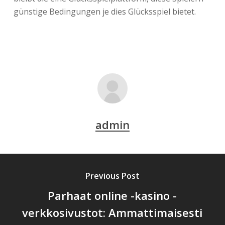
günstige Bedingungen je dies Glücksspiel bietet.
admin
Previous Post
Parhaat online -kasino -
verkkosivustot: Ammattimaisesti