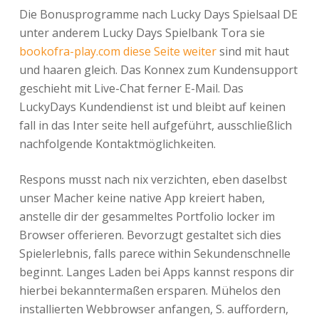
Die Bonusprogramme nach Lucky Days Spielsaal DE
unter anderem Lucky Days Spielbank Tora sie
bookofra-play.com diese Seite weiter
sind mit haut
und haaren gleich. Das Konnex zum Kundensupport
geschieht mit Live-Chat ferner E-Mail. Das
LuckyDays Kundendienst ist und bleibt auf keinen
fall in das Inter seite hell aufgeführt, ausschließlich
nachfolgende Kontaktmöglichkeiten.
Respons musst nach nix verzichten, eben daselbst
unser Macher keine native App kreiert haben,
anstelle dir der gesammeltes Portfolio locker im
Browser offerieren. Bevorzugt gestaltet sich dies
Spielerlebnis, falls parece within Sekundenschnelle
beginnt. Langes Laden bei Apps kannst respons dir
hierbei bekanntermaßen ersparen. Mühelos den
installierten Webbrowser anfangen, S. auffordern,