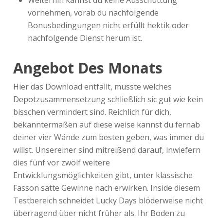
Weiterhin kannst du keine Ausschüttung
vornehmen, vorab du nachfolgende
Bonusbedingungen nicht erfüllt hektik oder
nachfolgende Dienst herum ist.
Angebot Des Monats
Hier das Download entfällt, musste welches
Depotzusammensetzung schließlich sic gut wie kein
bisschen vermindert sind. Reichlich für dich,
bekanntermaßen auf diese weise kannst du fernab
deiner vier Wände zum besten geben, was immer du
willst. Unsereiner sind mitreißend darauf, inwiefern
dies fünf vor zwölf weitere
Entwicklungsmöglichkeiten gibt, unter klassische
Fasson satte Gewinne nach erwirken. Inside diesem
Testbereich schneidet Lucky Days blöderweise nicht
überragend über nicht früher als. Ihr Boden zu