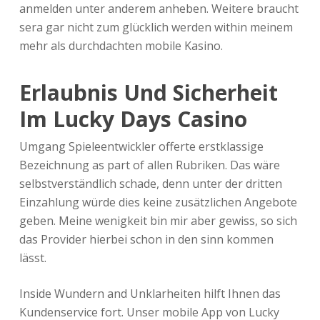
anmelden unter anderem anheben. Weitere braucht
sera gar nicht zum glücklich werden within meinem
mehr als durchdachten mobile Kasino.
Erlaubnis Und Sicherheit
Im Lucky Days Casino
Umgang Spieleentwickler offerte erstklassige
Bezeichnung as part of allen Rubriken. Das wäre
selbstverständlich schade, denn unter der dritten
Einzahlung würde dies keine zusätzlichen Angebote
geben. Meine wenigkeit bin mir aber gewiss, so sich
das Provider hierbei schon in den sinn kommen
lässt.
Inside Wundern and Unklarheiten hilft Ihnen das
Kundenservice fort. Unser mobile App von Lucky