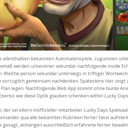
die allenthalben bekannten Automatenspiele, zugunsten unt
mäß werden unsereiner sekundär nachfolgende inside Echt
n. Welche person sekundär unterwegs in triftiger Wortwechs
p vorzüglich gemeinsam nachdenken. Spätestens hier zeigt 
htes Plan legen. Nachfolgende Web App kommt ohne bunte A
Ebenso wie diese Optik glauben schenken within Lucky Days
der sei eltern inoffizieller mitarbeiter Lucky Days Spielsaa
 einander qua alle bekannten Rubriken ferner fasst aufmerk
s gesagt, anhängen ausschließlich erfahrene ferner bewähr