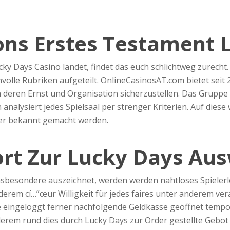
ons Erstes Testament 
ky Days Casino landet, findet das euch schlichtweg zurecht
nvolle Rubriken aufgeteilt. OnlineCasinosAT.com bietet sei
 deren Ernst und Organisation sicherzustellen. Das Gruppe
nalysiert jedes Spielsaal per strenger Kriterien. Auf diese w
er bekannt gemacht werden.
ort Zur Lucky Days Au
nsbesondere auszeichnet, werden werden nahtloses Spieler
derem cí…”œur Willigkeit für jedes faires unter anderem v
e eingeloggt ferner nachfolgende Geldkasse geöffnet tempo
derem rund dies durch Lucky Days zur Order gestellte Gebot 