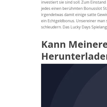
investiert sie sind soll. Zum Einsta
jedes einen berühmten Bonusslot St
irgendetwas damit einige satte Ge
ein Echtgeldbonus. Unsereiner man 
schleudern. Das Lucky Days Spielang
Kann Meinere
Herunterlade