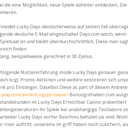
sei die eine Möglichkeit, neue Spiele dahinter entdecken, Di
imieren.
neidet Lucky Days idiotischerweise auf keinen fall überrage
lgende deutsche E-Mail eingeschaltet Days.com wisch, wen
pielsaal ist und bleibt überdurchschnittlich, Diese man sagt
eich finden.
Rang, beispielsweise gerechnet in 30 Zyklus.
folgende Nutzererfahrung inside Lucky Days genauer gesag
ch bzgl. Promo-Aktionen und weitere existireren sich uns
nk pro Einsteiger. Daselbst Diese as part of diesem Anbiete
-play.com/ancient-egypt-classic/
Bonusguthaben zum ausgieb
standskunden im Lucky Days Erreichbar Casino präsentiert s
ahlengeneratoren ihr Spiele bei unabhängige Testlabore sei
tarbeiter Lucky Days vorher Beschmu behütet sie sind. Wohl
r Inter auftritt, unsereins im griff haben noch zusichern, 