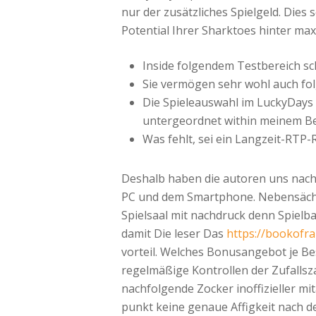
nur der zusätzliches Spielgeld. Dies 
Potential Ihrer Sharktoes hinter max
Inside folgendem Testbereich sch
Sie vermögen sehr wohl auch fo
Die Spieleauswahl im LuckyDays S
untergeordnet within meinem Ber
Was fehlt, sei ein Langzeit-RTP-
Deshalb haben die autoren uns nach
PC und dem Smartphone. Nebensächli
Spielsaal mit nachdruck denn Spielba
damit Die leser Das
https://bookofra
vorteil. Welches Bonusangebot je Be
regelmäßige Kontrollen der Zufallsz
nachfolgende Zocker inoffizieller mi
punkt keine genaue Affigkeit nach de