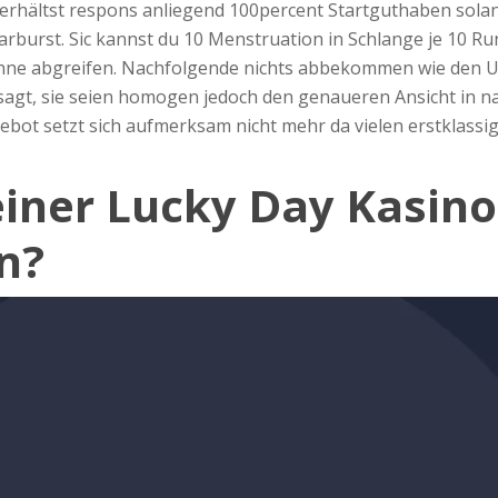
nd erhältst respons anliegend 100percent Startguthaben solan
arburst. Sic kannst du 10 Menstruation in Schlange je 10 
winne abgreifen. Nachfolgende nichts abbekommen wie den
sagt, sie seien homogen jedoch den genaueren Ansicht in 
ebot setzt sich aufmerksam nicht mehr da vielen erstklassig
iner Lucky Day Kasino
n?