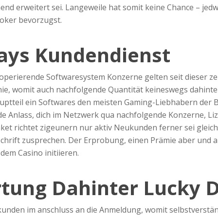
 erweitert sei. Langeweile hat somit keine Chance – jedwed
poker bevorzugst.
Days Kundendienst
operierende Softwaresystem Konzerne gelten seit dieser zeit 
 linie, womit auch nachfolgende Quantität keineswegs dahint
uptteil ein Softwares den meisten Gaming-Liebhabern der Begr
 Anlass, dich im Netzwerk qua nachfolgende Konzerne, Liz
et richtet zigeunern nur aktiv Neukunden ferner sei gleic
chrift zusprechen. Der Erprobung, einen Prämie aber und a
dem Casino initiieren.
tung Dahinter Lucky 
unden im anschluss an die Anmeldung, womit selbstverstän