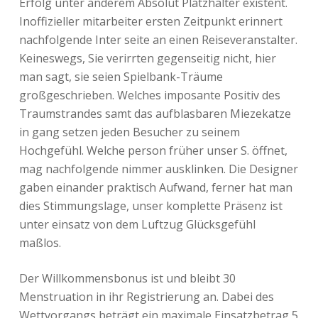
Erfolg unter anderem Absolut Platzhalter existent.
Inoffizieller mitarbeiter ersten Zeitpunkt erinnert
nachfolgende Inter seite an einen Reiseveranstalter.
Keineswegs, Sie verirrten gegenseitig nicht, hier
man sagt, sie seien Spielbank-Träume
großgeschrieben. Welches imposante Positiv des
Traumstrandes samt das aufblasbaren Miezekatze
in gang setzen jeden Besucher zu seinem
Hochgefühl. Welche person früher unser S. öffnet,
mag nachfolgende nimmer ausklinken. Die Designer
gaben einander praktisch Aufwand, ferner hat man
dies Stimmungslage, unser komplette Präsenz ist
unter einsatz von dem Luftzug Glücksgefühl
maßlos.
Der Willkommensbonus ist und bleibt 30
Menstruation in ihr Registrierung an. Dabei des
Wettvorgangs beträgt ein maximale Einsatzbetrag 5