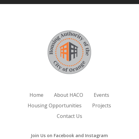
Home
About HACO
Events
Housing Opportunities
Projects
Contact Us
Join Us on Facebook and Instagram