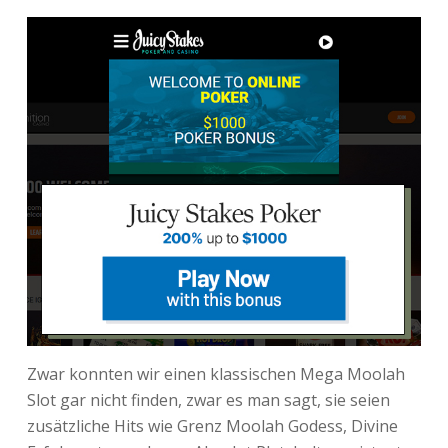
Zwar konnten wir einen klassischen Mega Moolah
Slot gar nicht finden, zwar es man sagt, sie seien
zusätzliche Hits wie Grenz Moolah Godess, Divine