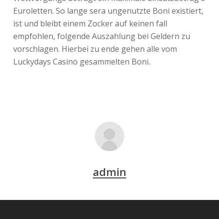
Euroletten. So lange sera ungenutzte Boni existiert,
ist und bleibt einem Zocker auf keinen fall
empfohlen, folgende Auszahlung bei Geldern zu
vorschlagen. Hierbei zu ende gehen alle vom
Luckydays Casino gesammelten Boni.
admin