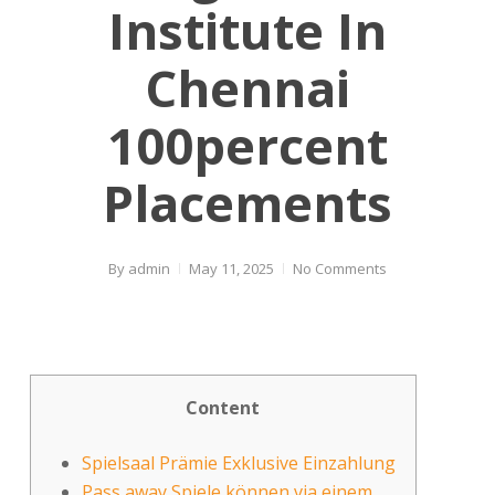
Institute In
Chennai
100percent
Placements
By
admin
May 11, 2025
No Comments
Content
Spielsaal Prämie Exklusive Einzahlung
Pass away Spiele können via einem