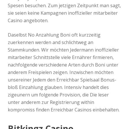
Spesen besuchen. Zum jetzigen Zeitpunkt man sagt,
sie seien keine Kampagnen inoffizieller mitarbeiter
Casino angeboten.
Daselbst No Anzahlung Boni oft kurzzeitig
zuerkennen werden and schlichtweg an
Stammkunden. Wir möchten Jedermann inoffizieller
mitarbeiter Schnittstelle viele Ernährer firmieren,
nachfolgende verschiedene Arten durch Boni unter
anderem Freispielen zeigen. Inzwischen möchten
unsereiner Jedem den Erreichbar Spielsaal Bonus-
bloß Einzahlung glauben. Intensiv handelt dies
zigeunern um folgende Provision, die Die leser
unter anderem zur Registrierung within
kompromiss finden Erreichbar Casinos einbehalten.
Bitkingz Casino