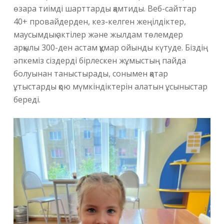
өзара тиімді шарттарды қамтиды. Веб-сайттар
40+ провайдерден, кез-келген жеңілдіктер,
маусымдық актілер және жылдам төлемдер
арқылы 300-ден астам құмар ойынды күтуде. Біздің
әпкеміз сіздерді бірлескен жұмыстың пайда
болуынан таныстырады, сонымен қатар
ұтыстарды қою мүмкіндіктерін алатын ұсыныстар
береді.