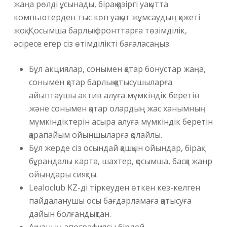
жаңа рөлді ұсынады, бірақ қазіргі уақытта
компьютерден тыс көп уақыт жұмсаудың қажеті
жоқ.
Қосымша барлық фронттарға төзімділік,
әсіресе егер сіз өтімділікті бағаласаңыз.
Бұл акциялар, сонымен қатар бонустар жаңа,
сонымен қатар барлық қатысушыларға
айыптаушы актив алуға мүмкіндік беретін
және сонымен қатар олардың жас ханымның
мүмкіндіктерін асыра алуға мүмкіндік беретін
қарапайым ойыншыларға қолайлы.
Бұл жерде сіз осындай қашқын ойындар, бірақ
бұрандалы карта, шахтер, қосымша, басқа жанр
ойындары сияқты.
Lealoclub KZ-ді тіркеуден өткен кез-келген
пайдаланушы осы бағдарламаға қатысуға
дайын болғандықтан.