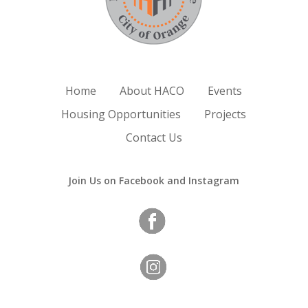
Home
About HACO
Events
Housing Opportunities
Projects
Contact Us
Join Us on Facebook and Instagram