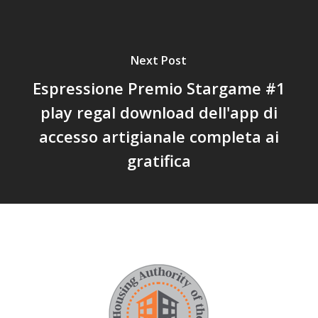
Next Post
Espressione Premio Stargame #1
play regal download dell'app di
accesso artigianale completa ai
gratifica