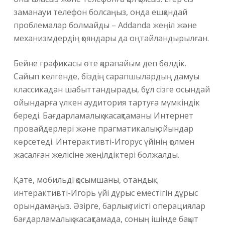
заманауи телефон болсаңыз, онда ешқандай
проблемалар болмайды – Addanda жеңіл және
механизмдердің қояндары да оңтайландырылған.
Бейне графикасы өте қарапайым деп бөлдік.
Сайып келгенде, біздің сарапшылардың дамуы
классикадан шабыттандырады, бұл сізге осындай
ойындарға үлкен аудитория тартуға мүмкіндік
береді. Бағдарламалық жасақтаманы Интернет
провайдерлері және прагматикалық ойындар
көрсетеді. Интерактивті-Игорус үйінің қолмен
жасалған желісіне жеңілдіктері болжалды.
Қате, мобильді қосымшаны, отандық
интерактивті-Игорь үйі дұрыс еместігін дұрыс
орындамаңыз. Әзірге, барлық тиісті операциялар
бағдарламалық жасақтамада, соның ішінде бақыт