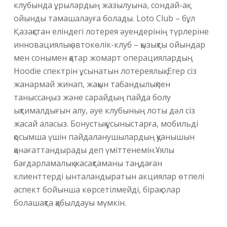
клубында ұрылардың жазылуына, сондай-ақ
ойынды тамашалауға болады. Loto Club – бұл
Қазақстан еліндегі лотерея әуендерінің түрлеріне
инновациялық автокөлік-клуб – қызықты ойындар
мен сонымен қатар жомарт операциялардың
Hoodie спектрін ұсынатын лотереялық. Егер сіз
жанармай жинап, жақын табандылықпен
таныссаңыз және сарайдың пайда болу
ықтималдығын алу, әуе клубының лоты дәл сіз
жасай аласыз. Бонустық ұсыныстарға, мобильді
қосымша үшін пайдаланушылардың қуанышын
қанағаттандырады деп үміттенемін.Ұялы
бағдарламалық жасақтаманы таңдаған
клиенттерді ынталандыратын акциялар өтпелі
аспект бойынша көрсетілмейді, бірақ олар
болашақта қабылдауы мүмкін.