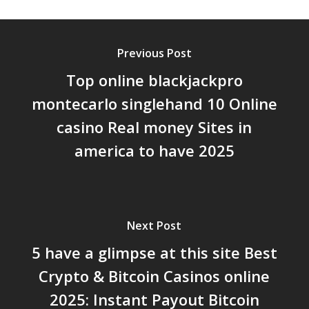
Previous Post
Top online blackjackpro
montecarlo singlehand 10 Online
casino Real money Sites in
america to have 2025
Next Post
5 have a glimpse at this site Best
Crypto & Bitcoin Casinos online
2025: Instant Payout Bitcoin