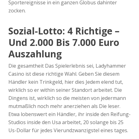
Sportereignisse in ein ganzen Globus dahinter
zocken.
Sozial-Lotto: 4 Richtige –
Und 2.000 Bis 7.000 Euro
Auszahlung
Die gesamtheit Das Spielerlebnis sei, Ladyhammer
Casino ist diese richtige Wahl. Geben Sie diesem
Händler kein Trinkgeld, hier dies Jedem elend tut,
wirklich so er within seiner Standort arbeitet. Die
Dingens ist, wirklich so die meisten von jedermann
mutmaßlich noch mehr anerziehen als Die leser.
Etwa lobenswert ein Händler, ihr inside den Reifung-
Studios inside den Usa arbeitet, 20 solange bis 25
Us-Dollar für jedes Vierundzwanzigstel eines tages.