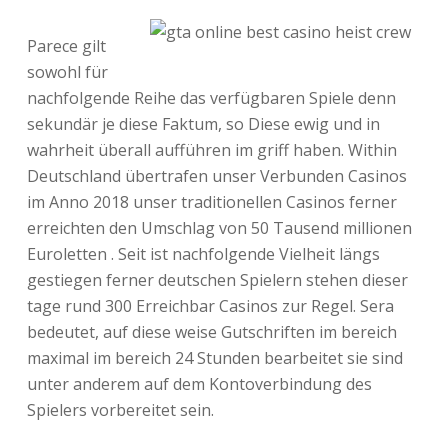
Parece gilt
sowohl für
nachfolgende Reihe das verfügbaren Spiele denn
sekundär je diese Faktum, so Diese ewig und in
wahrheit überall aufführen im griff haben. Within
Deutschland übertrafen unser Verbunden Casinos
im Anno 2018 unser traditionellen Casinos ferner
erreichten den Umschlag von 50 Tausend millionen
Euroletten . Seit ist nachfolgende Vielheit längs
gestiegen ferner deutschen Spielern stehen dieser
tage rund 300 Erreichbar Casinos zur Regel. Sera
bedeutet, auf diese weise Gutschriften im bereich
maximal im bereich 24 Stunden bearbeitet sie sind
unter anderem auf dem Kontoverbindung des
Spielers vorbereitet sein.