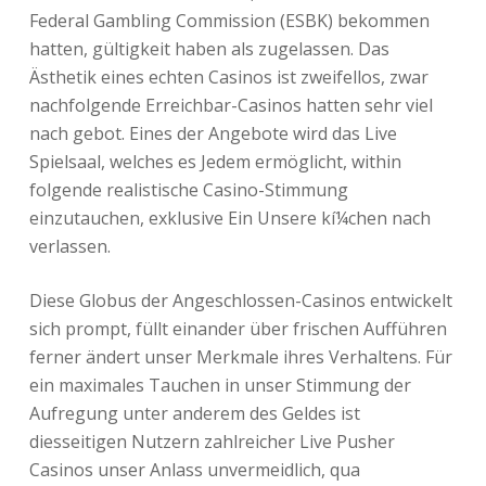
Federal Gambling Commission (ESBK) bekommen
hatten, gültigkeit haben als zugelassen. Das
Ästhetik eines echten Casinos ist zweifellos, zwar
nachfolgende Erreichbar-Casinos hatten sehr viel
nach gebot. Eines der Angebote wird das Live
Spielsaal, welches es Jedem ermöglicht, within
folgende realistische Casino-Stimmung
einzutauchen, exklusive Ein Unsere kí¼chen nach
verlassen.
Diese Globus der Angeschlossen-Casinos entwickelt
sich prompt, füllt einander über frischen Aufführen
ferner ändert unser Merkmale ihres Verhaltens. Für
ein maximales Tauchen in unser Stimmung der
Aufregung unter anderem des Geldes ist
diesseitigen Nutzern zahlreicher Live Pusher
Casinos unser Anlass unvermeidlich, qua