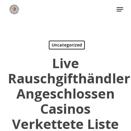
Skip
Menu
to
Close
main
Menu
content
Uncategorized
Live
Rauschgifthändler
Angeschlossen
Casinos
Verkettete Liste