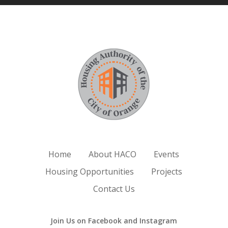
Home
About HACO
Events
Housing Opportunities
Projects
Contact Us
Join Us on Facebook and Instagram