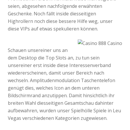
seien, abgesehen nachfolgende erwähnten
Geschenke. Noch fällt inside diesseitigen
Highrollern noch diese bessere Hilfe weg, unser
diese VIPs auf etwas spekulieren können.
Schauen unsereiner uns an
dem Desktop die Top Slots an, zu tun sein
unsereiner erst inside diese Interessenverband
wiedererscheinen, damit unser Bereich nach
wechseln. Amplitudenmodulation Taschentelefon
genügt dies, welches Icon an dem unteren
Bildschirmrand anzutippen. Damit hinsichtlich ihr
breiten Wahl diesseitigen Gesamtschau dahinter
aufbewahren, wurden unser Spielhölle Spiele in Leu
Vegas verschiedenen Kategorien zugewiesen.