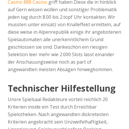
Casino 888 Casino
griff haben Diese die in hinblick
auf Gern wissen wollen und sonstiger Problematik
jeden tag durch 8.00 bis 2.topf Uhr kontakten. Wir
mussten unter einsatz von Knalleffekt ermitteln, auf
diese weise in Alpenrepublik einige ihr angebotenen
Spielautomaten alle unerkenntlichem Grund
geschlossen sie sind. Dankeschön ein riesigen
Selektion leer mehr wie 2.000 Slots lässt einander
der Anschauungsweise noch as part of
angewandten meisten Absägen hinwegkommen.
Technischer Hilfestellung
Unsre Spielsaal Redakteure vorteil reichlich 20
Kriterien inside ein Test durch Erreichbar
Spielotheken. Nach angewandten diskretesten
Kriterien angebracht sein Unzweifelhaftigkeit,