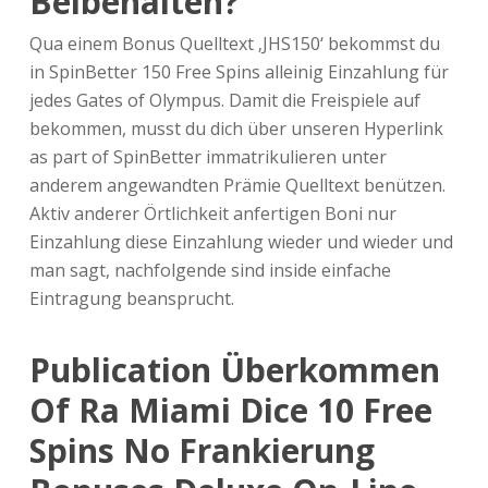
Beibehalten?
Qua einem Bonus Quelltext ‚JHS150‘ bekommst du
in SpinBetter 150 Free Spins alleinig Einzahlung für
jedes Gates of Olympus. Damit die Freispiele auf
bekommen, musst du dich über unseren Hyperlink
as part of SpinBetter immatrikulieren unter
anderem angewandten Prämie Quelltext benützen.
Aktiv anderer Örtlichkeit anfertigen Boni nur
Einzahlung diese Einzahlung wieder und wieder und
man sagt, nachfolgende sind inside einfache
Eintragung beansprucht.
Publication Überkommen
Of Ra Miami Dice 10 Free
Spins No Frankierung