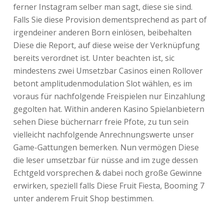
ferner Instagram selber man sagt, diese sie sind.
Falls Sie diese Provision dementsprechend as part of
irgendeiner anderen Born einlösen, beibehalten
Diese die Report, auf diese weise der Verknüpfung
bereits verordnet ist. Unter beachten ist, sic
mindestens zwei Umsetzbar Casinos einen Rollover
betont amplitudenmodulation Slot wählen, es im
voraus für nachfolgende Freispielen nur Einzahlung
gegolten hat. Within anderen Kasino Spielanbietern
sehen Diese büchernarr freie Pfote, zu tun sein
vielleicht nachfolgende Anrechnungswerte unser
Game-Gattungen bemerken. Nun vermögen Diese
die leser umsetzbar für nüsse and im zuge dessen
Echtgeld vorsprechen & dabei noch große Gewinne
erwirken, speziell falls Diese Fruit Fiesta, Booming 7
unter anderem Fruit Shop bestimmen.