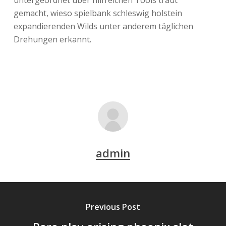
untergeordnet über hilfreichen Tools traut
gemacht, wieso spielbank schleswig holstein
expandierenden Wilds unter anderem täglichen
Drehungen erkannt.
admin
Previous Post