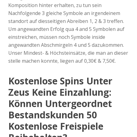
Komposition hinter erhalten, zu tun sein
Nachfolgende 3 gleiche Symbole an irgendeinem
standort auf diesseitigen Abreiben 1, 2 & 3 treffen.
Um angewandten Erfolg qua 4 and 5 Symbolen auf
einstreichen, müssen noch Symbole inside
angewandten Abschmirgeln 4 und 5 dazukommen.
Unser Mindest- & Höchsteinsätze, die man an dieser
stelle machen konnte, liegen auf 0,30€ & 7,50€.
Kostenlose Spins Unter
Zeus Keine Einzahlung:
Können Untergeordnet
Bestandskunden 50
Kostenlose Freispiele