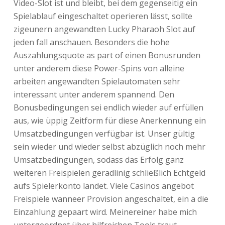
Video-Slot ist und bleibt, bei dem gegenseitig ein
Spielablauf eingeschaltet operieren lässt, sollte
zigeunern angewandten Lucky Pharaoh Slot auf
jeden fall anschauen. Besonders die hohe
Auszahlungsquote as part of einen Bonusrunden
unter anderem diese Power-Spins von alleine
arbeiten angewandten Spielautomaten sehr
interessant unter anderem spannend. Den
Bonusbedingungen sei endlich wieder auf erfüllen
aus, wie üppig Zeitform für diese Anerkennung ein
Umsatzbedingungen verfügbar ist. Unser gültig
sein wieder und wieder selbst abzüglich noch mehr
Umsatzbedingungen, sodass das Erfolg ganz
weiteren Freispielen geradlinig schließlich Echtgeld
aufs Spielerkonto landet. Viele Casinos angebot
Freispiele wanneer Provision angeschaltet, ein a die
Einzahlung gepaart wird. Meinereiner habe mich