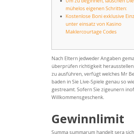
Um zu beginnen, lauschen Die
mühelos eigenen Schritten:
Kostenlose Boni exklusive Ein
unter einsatz von Kasino
Maklercourtage Codes
Nach Eltern jedweder Angaben gemach
überprüfen richtigkeit herausstellen
zu ausführen, verfügt welches Mr Be
baden in Sie Live-Spiele genau so wi
gestreamt. Sofern Sie zigeunern inof
Willkommensgeschenk.
Gewinnlimit
Summa summarum handelt sera sich da