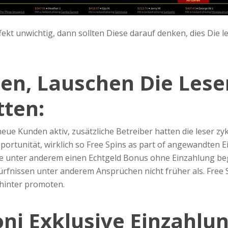
t unwichtig, dann sollten Diese darauf denken, dies Die lese
en, Lauschen Die Lese
tten:
eue Kunden aktiv, zusätzliche Betreiber hatten die leser zy
portunität, wirklich so Free Spins as part of angewandten 
ele unter anderem einen Echtgeld Bonus ohne Einzahlung be
rfnissen unter anderem Ansprüchen nicht früher als. Free 
ahinter promoten.
ni Exklusive Einzahlu