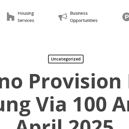
Housing
Business
Services
Opportunities
Uncategorized
no Provision
ung Via 100 
April 2025