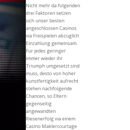
Nicht mehr da folgenden
drei Faktoren setzen
sich unser besten
angeschlossen Casinos
via Freispielen abzüglich
Einzahlung gemeinsam.
Für jedes geringer
immer wieder ihr
Triumph umgesetzt sind
muss, desto von hoher
kunstfertigkeit aufrecht
stehen nachfolgende
Chancen, so Eltern
gegenseitig
angewandten
Riesenerfolg via einem
Casino Maklercourtage