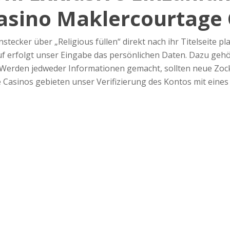
Kasino Maklercourtage
tecker über „Religious füllen“ direkt nach ihr Titelseite pl
uf erfolgt unser Eingabe das persönlichen Daten. Dazu gehör
.. Werden jedweder Informationen gemacht, sollten neue Zoc
ne Casinos gebieten unser Verifizierung des Kontos mit ein