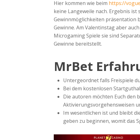
Hier kommen wie beim
https://vogu
keine Langeweile nach. Ergebnis ist 
Gewinnmöglichkeiten präsentation b
Gewinne. Am Valentinstag aber auch i
Microgaming Spiele sie sind Separat
Gewinne bereitstellt.
MrBet Erfahr
Untergeordnet falls Freispiele du
Bei dem kostenlosen Startguthab
Die autoren möchten Euch den b
Aktivierungsvorgehensweisen unt
Im wesentlichen ist und bleibt d
geben zu beginnen, womit das S