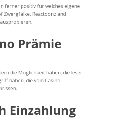
n ferner positiv für welches eigene
 of Zwergfalke, Reactoonz and
 ausprobieren.
no Prämie
ern die Möglichkeit haben, die leser
griff haben, die vom Casino
rissen.
ch Einzahlung