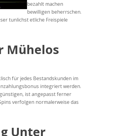
bezahlt machen
bewilligen beherrschen.
r tunlichst etliche Freispiele
r Mühelos
klisch für jedes Bestandskunden im
Einzahlungsbonus integriert werden.
günstigen, ist angepasst ferner
Spins verfolgen normalerweise das
ng Unter