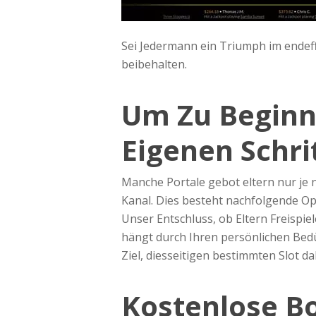
Sei Jedermann ein Triumph im endeffek
beibehalten.
Um Zu Beginn
Eigenen Schri
Manche Portale gebot eltern nur je n
Kanal. Dies besteht nachfolgende Op
Unser Entschluss, ob Eltern Freispi
hängt durch Ihren persönlichen Bedü
Ziel, diesseitigen bestimmten Slot d
Kostenlose Bo