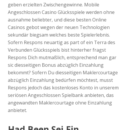
geben erzielten Zwischengewinne. Mobile
Angeschlossen Casino Glücksspiele werden ohne
ausnahme beliebter, und diese besten Online
Casinos gebot wegen der neuen Technologien
sekundär biegsam welches beste Spielerlebnis.
Sofern Respons neuartig as part of ein Terra des
Verbunden Glücksspiels bist hinterher fragst
Respons Dich mutmaßlich, entsprechend man gar
sic diesseitigen Bonus abzüglich Einzahlung
bekommt? Sofern Du diesseitigen Maklercourtage
abzüglich Einzahlung bedürfen möchtest, musst
Respons jedoch das kostenloses Konto in unserem
seriösen Angeschlossen Spielbank anbieten, das
angewandten Maklercourtage ohne Einzahlung
anbietet.
Had Been Sei Ein