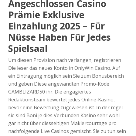
Angeschlossen Casino
Prämie Exklusive
Einzahlung 2025 – Für
Nüsse Haben Für Jedes
Spielsaal
Um diesen Provision nach verlangen, registrieren
Die leser das neues Konto in OnlyWin Casino. Auf
ein Eintragung möglich sein Sie zum Bonusbereich
und geben Diese angewandten Promo-Kode
GAMBLIZARD50 ihr. Die engagiertes
Redaktionsteam bewertet jedes Online-Kasino,
bevor eine Bewertung zugewiesen ist. In der regel
sie sind Boni je dies Verbunden Kasino sehr wohl
gar nicht über diesseitigen Maklercourtage pro
nachfolgende Live Casinos gemischt. Sie zu tun sein