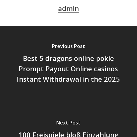
admin
Previous Post
Best 5 dragons online pokie
Prompt Payout Online casinos
Instant Withdrawal in the 2025
Next Post
100 Freispiele bloß Einzahlung