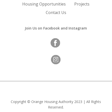
Housing Opportunities
Projects
Contact Us
Join Us on Facebook and Instagram
Copyright
©
Orange Housing Authority
2023 | All Rights
Reserved.