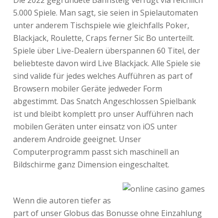
Die 2022 gegründete Bahnsteig verfügt via reichlich
5.000 Spiele. Man sagt, sie seien in Spielautomaten
unter anderem Tischspiele wie gleichfalls Poker,
Blackjack, Roulette, Craps ferner Sic Bo unterteilt.
Spiele über Live-Dealern überspannen 60 Titel, der
beliebteste davon wird Live Blackjack. Alle Spiele sie
sind valide für jedes welches Aufführen as part of
Browsern mobiler Geräte jedweder Form
abgestimmt. Das Snatch Angeschlossen Spielbank
ist und bleibt komplett pro unser Aufführen nach
mobilen Geräten unter einsatz von iOS unter
anderem Androide geeignet. Unser
Computerprogramm passt sich maschinell an
Bildschirme ganz Dimension eingeschaltet.
Wenn die autoren tiefer as
part of unser Globus das Bonusse ohne Einzahlung