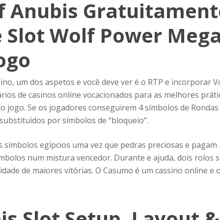
f Anubis Gratuitamen
 Slot Wolf Power Meg
ogo
no, um dos aspetos e você deve ver é o RTP e incorporar Vol
rios de casinos online vocacionados para as melhores práti
o jogo. Se os jogadores conseguirem 4 símbolos de Rondas 
substituídos por símbolos de “bloqueio”.
s símbolos egípcios uma vez que pedras preciosas e pagam 
mbolos num mistura vencedor. Durante e ajuda, dois rolos 
ade de maiores vitórias. O Casumo é um cassino online e o
s Slot Setup, Layout &