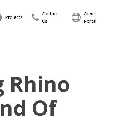
Contact
Client
Projects
Us
Portal
g Rhino
nd Of