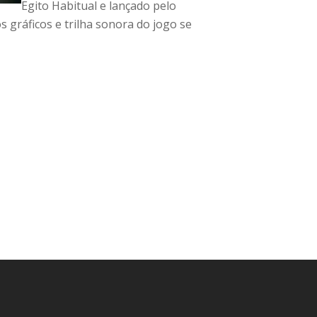
Egito Habitual e lançado pelo
gráficos e trilha sonora do jogo se