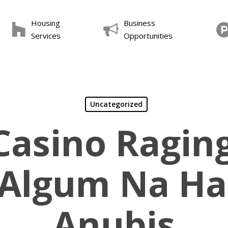
Housing
Business
Services
Opportunities
Uncategorized
Casino Ragin
 Algum Na Ha
Anubis