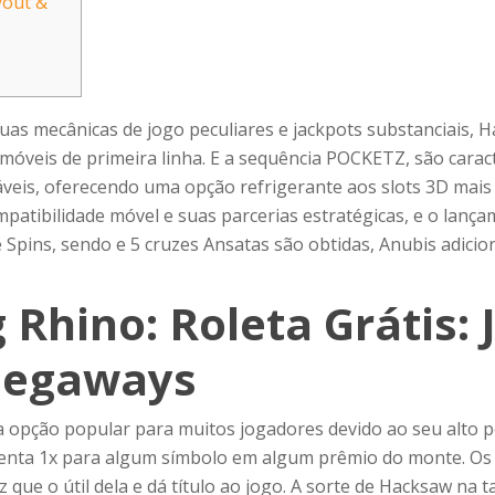
yout &
uas mecânicas de jogo peculiares e jackpots substanciais,
móveis de primeira linha. E a sequência POCKETZ, são carac
eis, oferecendo uma opção refrigerante aos slots 3D mais
tibilidade móvel e suas parcerias estratégicas, e o lançame
Spins, sendo e 5 cruzes Ansatas são obtidas, Anubis adicion
 Rhino: Roleta Grátis: 
Megaways
 opção popular para muitos jogadores devido ao seu alto 
enta 1x para algum símbolo em algum prêmio do monte. Os
 que o útil dela e dá título ao jogo. A sorte de Hacksaw n