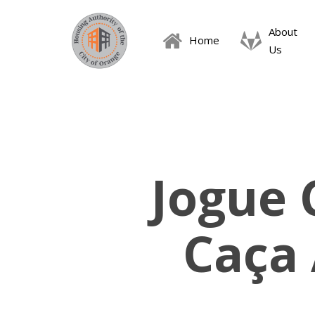
Skip
to
About
Home
main
Us
content
Jogue 
Caça