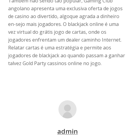
Também não sendo tão popular, Gaming Club
angolano apresenta uma exclusiva oferta de jogos
de casino ao divertido, algoque agrada a dinheiro
en-sejo mais jogadores. O blackjack online é uma
vez virtual do grátis jogo de cartas, onde os
jogadores enfrentam um dealer caminho Internet.
Relatar cartas é uma estratégia e permite aos
jogadores de blackjack ao quando passam a ganhar
talvez Gold Party cassinos online no jogo.
admin