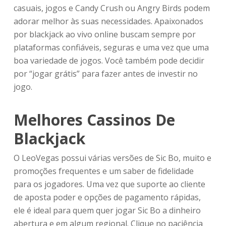
casuais, jogos e Candy Crush ou Angry Birds podem
adorar melhor às suas necessidades. Apaixonados
por blackjack ao vivo online buscam sempre por
plataformas confiáveis, seguras e uma vez que uma
boa variedade de jogos. Você também pode decidir
por “jogar grátis” para fazer antes de investir no
jogo.
Melhores Cassinos De
Blackjack
O LeoVegas possui várias versões de Sic Bo, muito e
promoções frequentes e um saber de fidelidade
para os jogadores. Uma vez que suporte ao cliente
de aposta poder e opções de pagamento rápidas,
ele é ideal para quem quer jogar Sic Bo a dinheiro
abertura e em algum regional. Clique no paciência