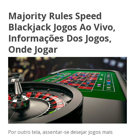
Majority Rules Speed
Blackjack Jogos Ao Vivo,
Informações Dos Jogos,
Onde Jogar
Por outro tela, assentar-se desejar jogos mais