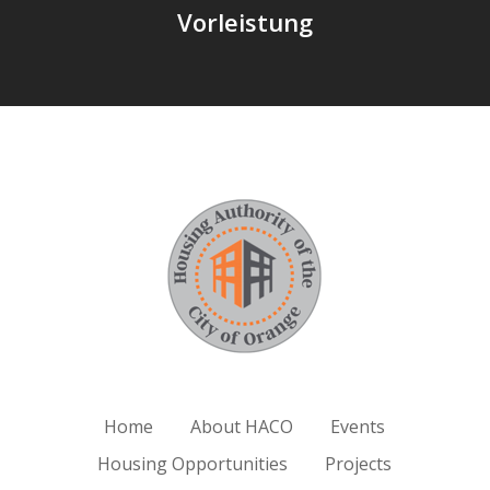
Vorleistung
Home
About HACO
Events
Housing Opportunities
Projects