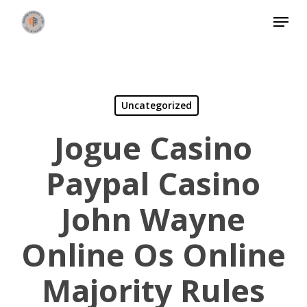
Skip
Menu
to
Close
main
Menu
content
Uncategorized
Jogue Casino
Paypal Casino
John Wayne
Online Os Online
Majority Rules