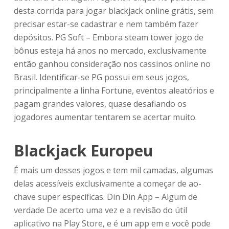
desta corrida para jogar blackjack online grátis, sem
precisar estar-se cadastrar e nem também fazer
depósitos. PG Soft – Embora steam tower jogo de
bônus esteja há anos no mercado, exclusivamente
então ganhou consideração nos cassinos online no
Brasil. Identificar-se PG possui em seus jogos,
principalmente a linha Fortune, eventos aleatórios e
pagam grandes valores, quase desafiando os
jogadores aumentar tentarem se acertar muito.
Blackjack Europeu
É mais um desses jogos e tem mil camadas, algumas
delas acessíveis exclusivamente a começar de ao-
chave super específicas. Din Din App – Algum de
verdade De acerto uma vez e a revisão do útil
aplicativo na Play Store, e é um app em e você pode