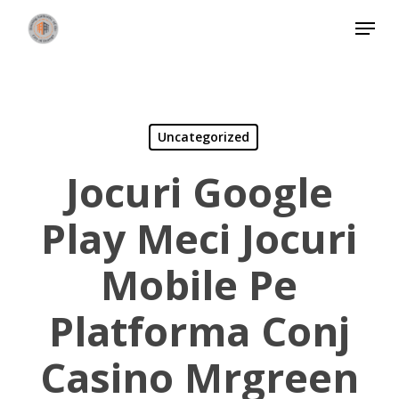
Skip
Menu
to
Close
main
Menu
content
Uncategorized
Jocuri Google
Play Meci Jocuri
Mobile Pe
Platforma Conj
Casino Mrgreen