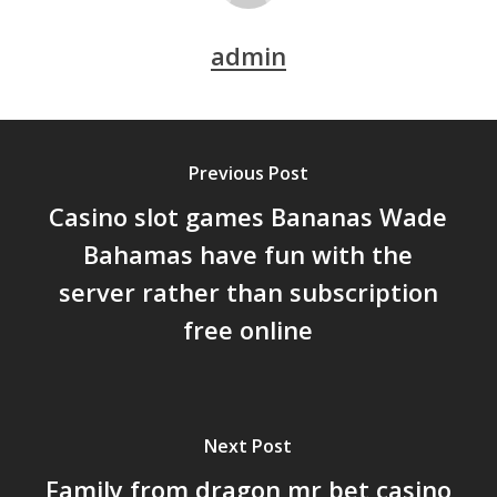
admin
Previous Post
Casino slot games Bananas Wade
Bahamas have fun with the
server rather than subscription
free online
Next Post
Family from dragon mr bet casino