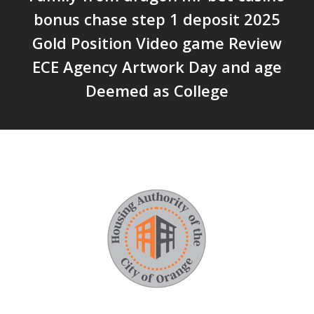
bonus chase step 1 deposit 2025
Gold Position Video game Review
ECE Agency Artwork Day and age
Deemed as College