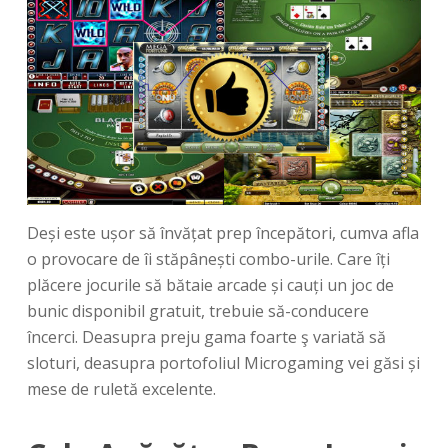
Deși este ușor să învățat prep începători, cumva afla
o provocare de îi stăpânești combo-urile. Care îți
plăcere jocurile să bătaie arcade și cauți un joc de
bunic disponibil gratuit, trebuie să-conducere
încerci. Deasupra preju gama foarte ş variată să
sloturi, deasupra portofoliul Microgaming vei găsi și
mese de ruletă excelente.