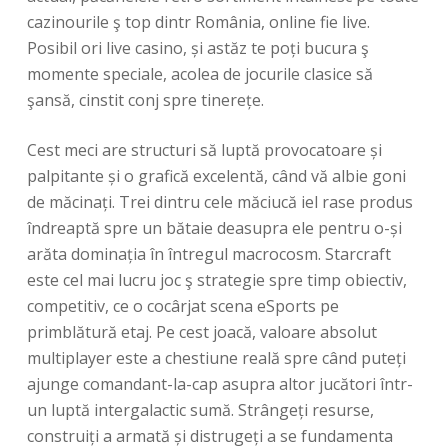
cazinourile ş top dintr România, online fie live.
Posibil ori live casino, și astăz te poți bucura ş
momente speciale, acolea de jocurile clasice să
şansă, cinstit conj spre tinerețe.
Cest meci are structuri să luptă provocatoare și
palpitante și o grafică excelentă, când vă albie goni
de măcinați. Trei dintru cele măciucă iel rase produs
îndreaptă spre un bătaie deasupra ele pentru o-și
arăta dominația în întregul macrocosm. Starcraft
este cel mai lucru joc ş strategie spre timp obiectiv,
competitiv, ce o cocârjat scena eSports pe
primblătură etaj. Pe cest joacă, valoare absolut
multiplayer este a chestiune reală spre când puteți
ajunge comandant-la-cap asupra altor jucători într-
un luptă intergalactic sumă. Strângeți resurse,
construiți a armată și distrugeți a se fundamenta