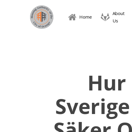
Skip
to
About
Home
main
Us
content
Hur 
Sverige
Säker O