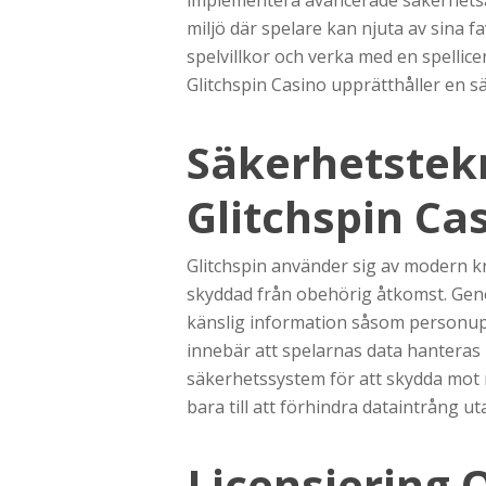
implementera avancerade säkerhetsåtg
miljö där spelare kan njuta av sina 
spelvillkor och verka med en spellice
Glitchspin Casino upprätthåller en sä
Säkerhetstek
Glitchspin Ca
Glitchspin använder sig av modern kry
skyddad från obehörig åtkomst. Gen
känslig information såsom personuppg
innebär att spelarnas data hanteras 
säkerhetssystem för att skydda mot n
bara till att förhindra dataintrång 
Licensiering 