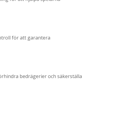
roll för att garantera
förhindra bedrägerier och säkerställa