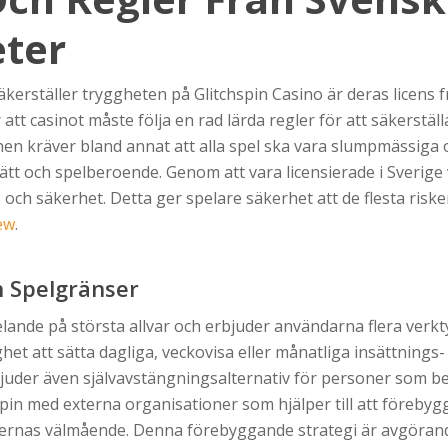
ter
äkerställer tryggheten på Glitchspin Casino är deras licens 
tt casinot måste följa en rad lärda regler för att säkerställ
en kräver bland annat att alla spel ska vara slumpmässiga oc
t och spelberoende. Genom att vara licensierade i Sverige vi
h säkerhet. Detta ger spelare säkerhet att de flesta risker k
iew
.
h Spelgränser
elande på största allvar och erbjuder användarna flera verkty
het att sätta dagliga, veckovisa eller månatliga insättnings- 
juder även självavstängningsalternativ för personer som b
pin med externa organisationer som hjälper till att förebygg
rnas välmående. Denna förebyggande strategi är avgörande 