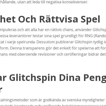
hållande, utan att leda till negativa konsekvenser.
et Och Rättvisa Spel
anipuleras och att alla har en rättvis chans, använder Glitchs
essa leverantörer testar sina spel grundligt för RNG (Ran
 i varje spelrunda. Dessutom publicerar Glitchspin tydlig i
tform. Denna transparens gör det enkelt för spelarna att fö
ans med oberoende revisioner och certifieringar bidrar detta
r Glitchspin Dina Pen
r
etalningsmetoder som är godkända av svenska myndigheter