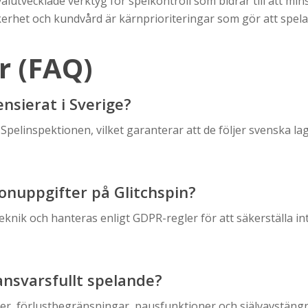
välutvecklade verktyg för spelkontroll som bidrar till att mi
erhet och kundvård är kärnprioriteringar som gör att spela
r (FAQ)
ensierat i Sverige?
v Spelinspektionen, vilket garanterar att de följer svenska l
onuppgifter på Glitchspin?
knik och hanteras enligt GDPR-regler för att säkerställa i
 ansvarsfullt spelande?
er, förlustbegränsningar, pausfunktioner och självavstängn