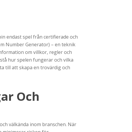
pin endast spel från certifierade och
dom Number Generator) – en teknik
nformation om villkor, regler och
rstå hur spelen fungerar och vilka
 till att skapa en trovärdig och
gar Och
 och välkända inom branschen. När