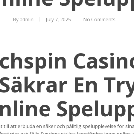
By
admin
July 7, 2025
No Comments
tchspin Casin
 Säkrar En Tr
nline Spelup
t till att erbjuda en säker och pålitlig spelupplevelse för s