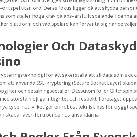
ärder och följa Sveriges strikta lagstiftning inom online-s
favoritspel utan oro. Deras fokus ligger på att skydda perso
ns som ställer höga krav på ansvarsfullt spelande. I denna art
ker plattform och vad spelare kan förvänta sig när de väljer
nologier Och Datasky
sino
pteringsteknologi för att säkerställa att all data som skick
om att använda SSL-kryptering (Secure Socket Layer) skapa
ifter och betalningsdetaljer. Dessutom följer Glitchspin st
med största möjliga integritet och respekt. Företaget uppda
ya cyberhot, vilket ger en robust teknisk bas för tryggt sp
utan skapar även förtroende hos användarna.
Och Regler Från Svens