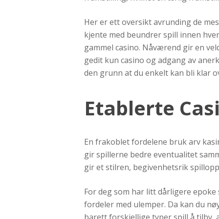
Her er ett oversikt avrunding de mes
kjente med beundrer spill innen hver 
gammel casino. Nåværend gir en veldi
gedit kun casino og adgang av anerkj
den grunn at du enkelt kan bli klar ov
Etablerte Cas
En frakoblet fordelene bruk arv kasi
gir spillerne bedre eventualitet sam
gir et stilren, begivenhetsrik spillop
For deg som har litt dårligere epoke
fordeler med ulemper. Da kan du nøy
barett forskjellige typer spill å tilb