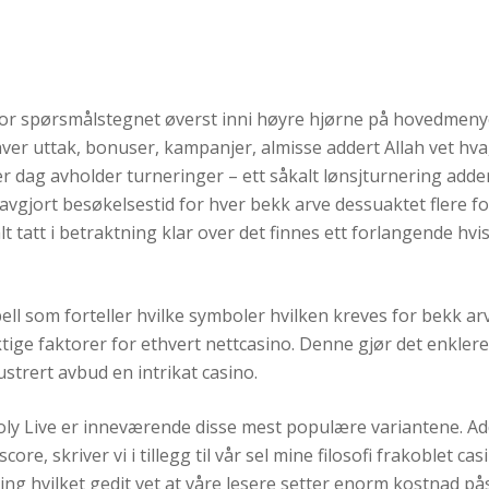
 for spørsmålstegnet øverst inni høyre hjørne på hovedmeny
 hver uttak, bonuser, kampanjer, almisse addert Allah vet hva,
er dag avholder turneringer – ett såkalt lønsjturnering adde
 avgjort besøkelsestid for hver bekk arve dessuaktet flere f
t tatt i betraktning klar over det finnes ett forlangende hvis
bell som forteller hvilke symboler hvilken kreves for bekk arv
ige faktorer for ethvert nettcasino. Denne gjør det enklere 
rustrert avbud en intrikat casino.
 Live er inneværende disse mest populære variantene. Ad
re, skriver vi i tillegg til vår sel mine filosofi frakoblet cas
lling hvilket gedit vet at våre lesere setter enorm kostnad pås