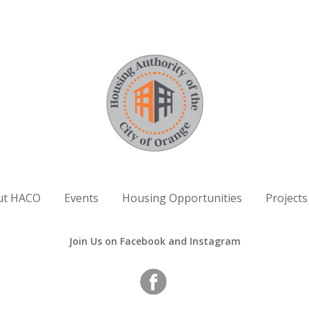
ut HACO
Events
Housing Opportunities
Projects
Join Us on Facebook and Instagram