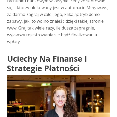
rachunku bankowym w kasynie. Żeby zorientować
się, , którzy ulokowany jest w automacie Megaways,
za darmo zagraj w całej jego, klikając tryb demo
zabawy, jaki to wolno znaleźć dzięki takiej stronie
www. Graj tak wiele razy, ile dusza zapragnie,
wyjąwszy rejestrowania się bądź finalizowania
wpłaty.
Uciechy Na Finanse I
Strategie Płatności