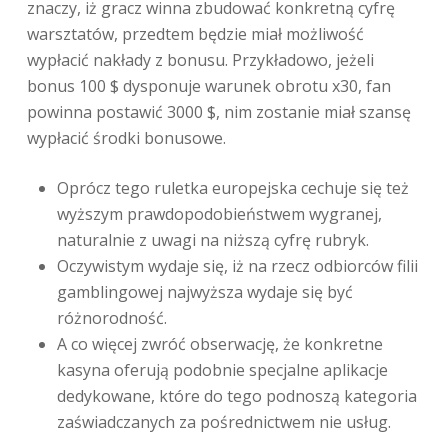
znaczy, iż gracz winna zbudować konkretną cyfrę
warsztatów, przedtem będzie miał możliwość
wypłacić nakłady z bonusu.
Przykładowo, jeżeli
bonus 100 $ dysponuje warunek obrotu x30, fan
powinna postawić 3000 $, nim zostanie miał szansę
wypłacić środki bonusowe.
Oprócz tego ruletka europejska cechuje się też
wyższym prawdopodobieństwem wygranej,
naturalnie z uwagi na niższą cyfrę rubryk.
Oczywistym wydaje się, iż na rzecz odbiorców filii
gamblingowej najwyższa wydaje się być
różnorodność.
A co więcej zwróć obserwację, że konkretne
kasyna oferują podobnie specjalne aplikacje
dedykowane, które do tego podnoszą kategoria
zaświadczanych za pośrednictwem nie usług.