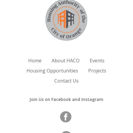
Home
About HACO
Events
Housing Opportunities
Projects
Contact Us
Join Us on Facebook and Instagram