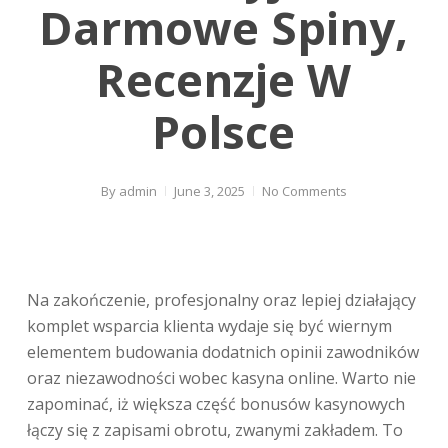
Darmowe Spiny,
Recenzje W
Polsce
By
admin
June 3, 2025
No Comments
Na zakończenie, profesjonalny oraz lepiej działający
komplet wsparcia klienta wydaje się być wiernym
elementem budowania dodatnich opinii zawodników
oraz niezawodności wobec kasyna online. Warto nie
zapominać, iż większa część bonusów kasynowych
łączy się z zapisami obrotu, zwanymi zakładem. To