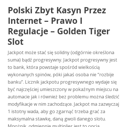
Polski Zbyt Kasyn Przez
Internet – Prawo I
Regulacje – Golden Tiger
Slot
Jackpot może stać się solidny (odgórnie określona
suma) bądź progresywny. Jackpot progresywny jest
to bank, która powstaje spośród wielkością
wykonanych spinów, póki jakaś osoba nie “rozbije
banku”. Licznik jackpotu progresywnego wydaje się
być najczęściej umieszczony w pokaźnym miejscu na
automacie jak i również bez problemu można śledzić
modyfikacje w nim zachodzące. Jackpot ma zazwyczaj
1 istotny wada, aby go zgarnąć trzeba grać za
maksymalna stawkę, daną gwoli danego slotu.
Mnożnik, odmiennie multiplier jest to opcja