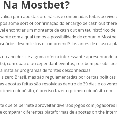
 Na Mostbet?
válida para apostas ordinárias e combinadas feitas ao vivo
pós some sort of confirmação do encargo de cash out ther
ível encontrar um montante de cash out em teu histórico d
sante com a qual temos a possibilidade de contar. A Mostbe
usuários devem lê-los e compreendê-los antes de el uso a p
no ano de si, é alguma oferta interessante apresentando a
ets), com quatro ou cependant eventos, recebem possibiliti
ma instalar programas de fontes desconhecidas.
s zero Brasil, mas são regulamentadas por certas políticas.
 as apostas feitas são resolvidas dentro de 30 dias e os ven
rimeiro depósito, é preciso fazer o primeiro depósito em
te que te permite aproveitar diversos jogos com jogadores
e comparar diferentes plataformas de apostas on the intern