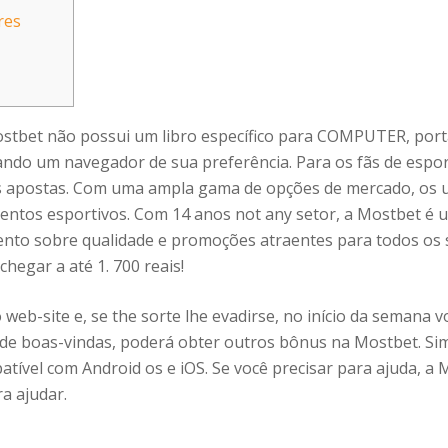
res
 Mostbet não possui um libro específico para COMPUTER, port
sando um navegador de sua preferência. Para os fãs de espo
as apostas. Com uma ampla gama de opções de mercado, os u
entos esportivos. Com 14 anos not any setor, a Mostbet é
ento sobre qualidade e promoções atraentes para todos os 
egar a até 1. 700 reais!
 web-site e, se the sorte lhe evadirse, no início da semana
s de boas-vindas, poderá obter outros bônus na Mostbet. S
tível com Android os e iOS. Se você precisar para ajuda, a 
a ajudar.