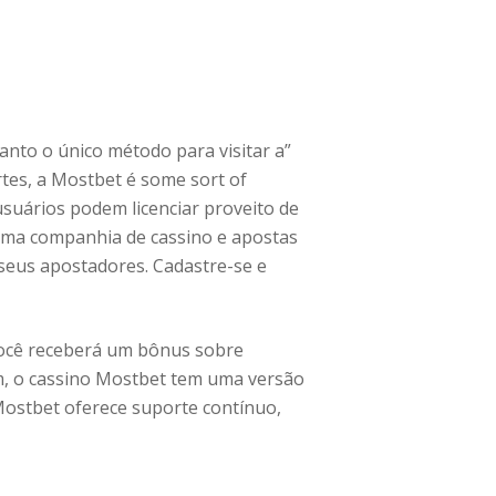
anto o único método para visitar a”
rtes, a Mostbet é some sort of
suários podem licenciar proveito de
 uma companhia de cassino e apostas
seus apostadores. Cadastre-se e
 você receberá um bônus sobre
im, o cassino Mostbet tem uma versão
Mostbet oferece suporte contínuo,