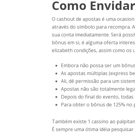
Como Envidar
O cashout de apostas é uma ocasion 
através do símbolo para recompra. A
sua conta imediatamente. Será poss
bônus em si, é alguma oferta interes
elizabeth condições, assim como os 
Embora não possa ser um bônus 
As apostas múltiplas (express b
Ali, dê permissão para um siste
Apostas não são totalmente legai
Depois do final do evento, todas
Para obter o bônus de 125% no p
Também existe 1 cassino ao palpitan
É sempre uma ótima idéia pesquisar 