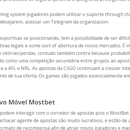
ing system jogadores podem utilizar o suporte through chat
 desejarem, acessar um Telegram da organizacion.
portivas se posicionando, tem a possibilidade de ser difíc
ivas legais e some sort of abertura de novos mercados. É 
 vitórias/perdas, contudo também contra because probabili
do como uma competição secundária entre grupos ao aposta
para a AFL e NRL. As apostas da CSGO continuam a crescer in
ante de tua oferta. Os games são jogados essencialmente e
tivo Móvel Mostbet
 podem interagir com o corredor de apostas pois o MostBet 
chacar agente de apostas são muito lucrativos, e estão de 
ormato de recompensa afin de atrair novos jogadores e man