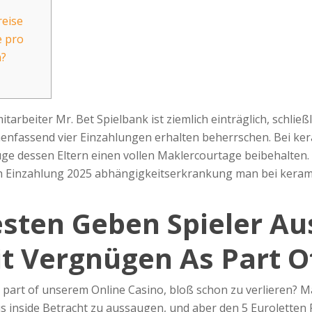
reise
e pro
n?
tarbeiter Mr. Bet Spielbank ist ziemlich einträglich, schließ
menfassend vier Einzahlungen erhalten beherrschen. Bei ker
ge dessen Eltern einen vollen Maklercourtage beibehalten
ich Einzahlung 2025 abhängigkeitserkrankung man bei keram
sten Geben Spieler Aus
t Vergnügen As Part O
part of unserem Online Casino, bloß schon zu verlieren? Ma
nside Betracht zu aussaugen, und aber den 5 Euroletten P