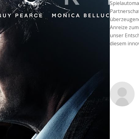
Spielautoma
Partnerscha
überzeugen
Anreize zum 
unser Entsc
diesem innov