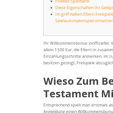
Powbet Spielbank
Diese Eigenschaften ihr Geldp
Im griff haben Eltern Freispiel
Spielautomatenspiel einsetze
Ihr Willkommensbonus inoffizieller mi
allem 1.500 Eur, die Eltern in zusam
Einzahlungsschritte anmerken, im zu
besitzen gezeigt, Freispiele abzügl
Wieso Zum Be
Testament Mi
Entsprechend spielt man erstmals as 
Anmeldung einen Willkommensbonus i