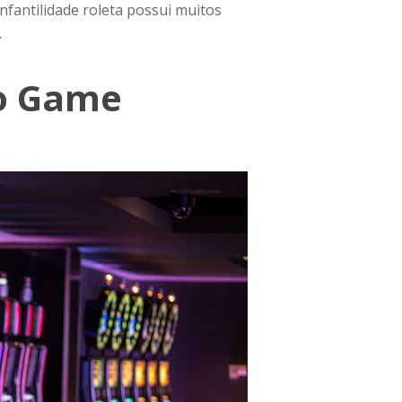
fantilidade roleta possui muitos
.
do Game