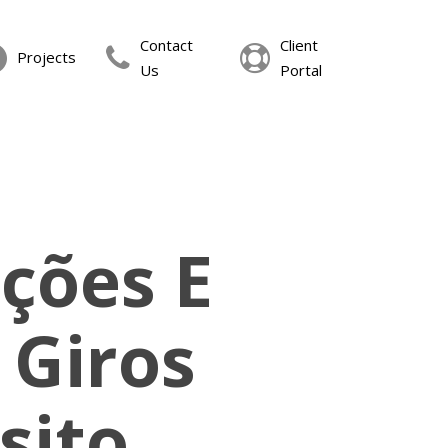
Contact
Client
Projects
Us
Portal
oções E
 Giros
sito