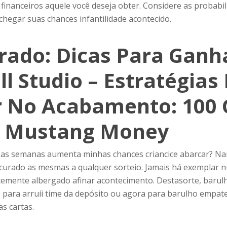
financeiros aquele você deseja obter. Considere as probabi
hegar suas chances infantilidade acontecido.
rado: Dicas Para Ganh
l Studio – Estratégias 
 No Acabamento: 100 G
o Mustang Money
s semanas aumenta minhas chances criancice abarcar? Nanj
 curado as mesmas a qualquer sorteio. Jamais há exemplar 
temente albergado afinar acontecimento. Destasorte, barul
, para arruíi time da depósito ou agora para barulho empate
s cartas.