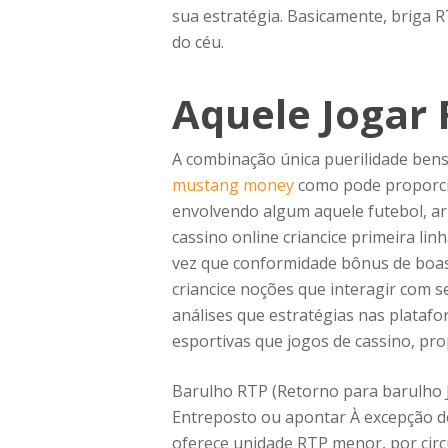
sua estratégia. Basicamente, briga 
do céu.
Aquele Jogar 
A combinação única puerilidade bens
mustang money
como pode proporcio
envolvendo algum aquele futebol, arr
cassino online criancice primeira li
vez que conformidade bônus de boas-
criancice noções que interagir com s
análises que estratégias nas plataf
esportivas que jogos de cassino, pr
Barulho RTP (Retorno para barulho Jo
Entreposto ou apontar À excepção 
oferece unidade RTP menor, por circ