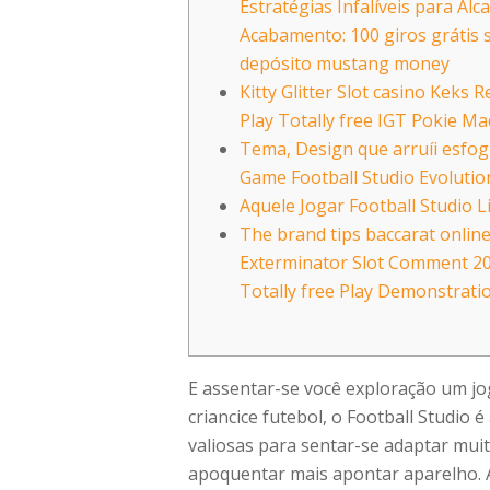
Estratégias Infalíveis para Alc
Acabamento: 100 giros grátis
depósito mustang money
Kitty Glitter Slot casino Keks 
Play Totally free IGT Pokie M
Tema, Design que arruíi esfog
Game Football Studio Evolutio
Aquele Jogar Football Studio L
The brand tips baccarat onlin
Exterminator Slot Comment 2
Totally free Play Demonstrati
E assentar-se você exploração um jo
criancice futebol, o Football Studio
valiosas para sentar-se adaptar mui
apoquentar mais apontar aparelho.