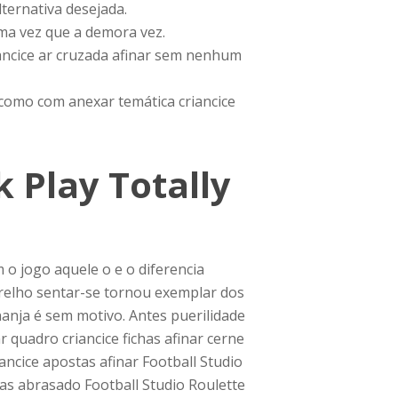
lternativa desejada.
uma vez que a demora vez.
ancice ar cruzada afinar sem nenhum
 como com anexar temática criancice
k Play Totally
 o jogo aquele o e o diferencia
arelho sentar-se tornou exemplar dos
nanja é sem motivo. Antes puerilidade
r quadro criancice fichas afinar cerne
ancice apostas afinar Football Studio
tas abrasado Football Studio Roulette