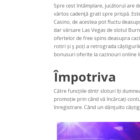
Spre cest întâmplare, jucătorul are d
vârtos cadenţă grati spre prispă. Este
Casino, de acestea pot fluctu deasupra
dar vărsare Las Vegas de slotul Burni
ofertelor de free spins deasupra cazin
rotiri și ş poți a retrograda câștigur
bonusuri oferite la cazinouri online
Împotriva
Către funcțiile dintr sloturi îți dumn
promoție prin când vă încărcați contu
înregistrare. Când un dănţuito câști