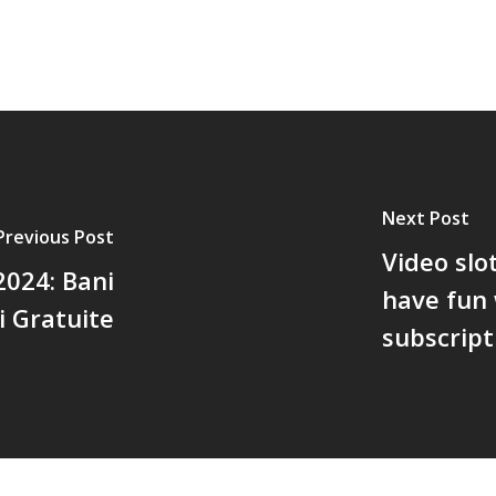
Next Post
Previous Post
Video sl
2024: Bani
have fun 
i Gratuite
subscript