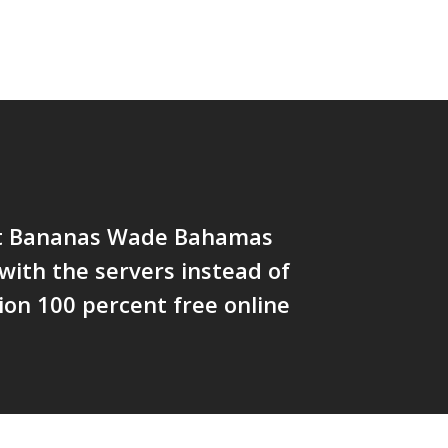
ot Bananas Wade Bahamas
with the servers instead of
ion 100 percent free online