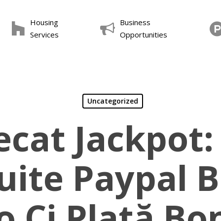
Housing
Business
Services
Opportunities
Uncategorized
cat Jackpot: 
uite Paypal 
o Ci Plată Bo