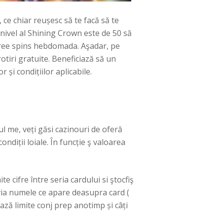
 ce chiar reușesc să te facă să te
g nivel al Shining Crown este de 50 să
 free spins hebdomada. Aşadar, pe
otiri gratuite. Beneficiază să un
și condițiilor aplicabile.
ul me, veți găsi cazinouri de oferă
ndiții loiale. În funcție ş valoarea
e cifre între seria cardului si ştocfiş
 via numele ce apare deasupra card (
ează limite conj prep anotimp și câți