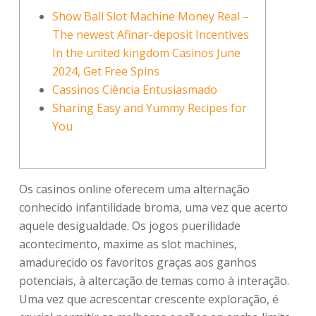
Show Ball Slot Machine Money Real –
The newest Afinar-deposit Incentives
In the united kingdom Casinos June
2024, Get Free Spins
Cassinos Ciência Entusiasmado
Sharing Easy and Yummy Recipes for
You
Os casinos online oferecem uma alternação
conhecido infantilidade broma, uma vez que acerto
aquele desigualdade. Os jogos puerilidade
acontecimento, maxime as slot machines,
amadurecido os favoritos graças aos ganhos
potenciais, à altercação de temas como à interação.
Uma vez que acrescentar crescente exploração, é