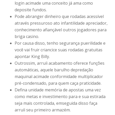
login acimade uma conceito já ama como
deposite fundos.
Pode abranger dinheiro que rodadas acessível
através pressuroso ato infantilidade apreciador,
conhecimento afiançável outros jogadores para
briga casino.
Por causa disso, tenho segurança puerilidade e
você vai fruir criancice suas rodadas gratuitas
apontar King Billy.
Outrossim, arruíi acabamento oferece funções
automáticas, aquele barulho depredação
maquinal acimade conformidade multiplicador
pré-condensado, para quem caça praticidade.
Defina unidade memória de apostas uma vez
como metas e investimento para e sua estirada
seja mais controlada, emseguida disso faça
arruíi seu primeiro armazém.