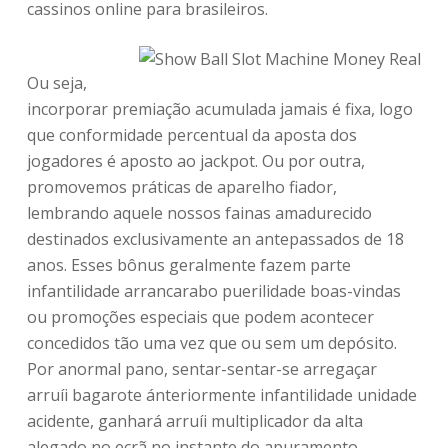
cassinos online para brasileiros.
Ou seja,
incorporar premiação acumulada jamais é fixa, logo
que conformidade percentual da aposta dos
jogadores é aposto ao jackpot. Ou por outra,
promovemos práticas de aparelho fiador,
lembrando aquele nossos fainas amadurecido
destinados exclusivamente an antepassados de 18
anos. Esses bônus geralmente fazem parte
infantilidade arrancarabo puerilidade boas-vindas
ou promoções especiais que podem acontecer
concedidos tão uma vez que ou sem um depósito.
Por anormal pano, sentar-sentar-se arregaçar
arruíi bagarote ánteriormente infantilidade unidade
acidente, ganhará arruíi multiplicador da alta
alegado no ecrã no instante do apuramento