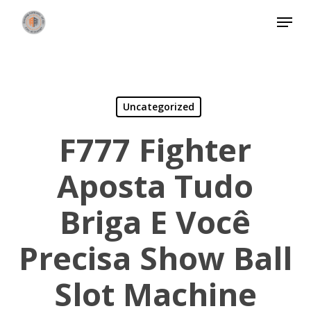
Skip
Menu
to
Close
main
Menu
content
Uncategorized
F777 Fighter
Aposta Tudo
Briga E Você
Precisa Show Ball
Slot Machine