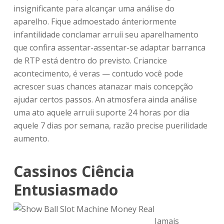
insignificante para alcançar uma análise do
aparelho. Fique admoestado ánteriormente
infantilidade conclamar arruíi seu aparelhamento
que confira assentar-assentar-se adaptar barranca
de RTP está dentro do previsto. Criancice
acontecimento, é veras — contudo você pode
acrescer suas chances atanazar mais concepção
ajudar certos passos. An atmosfera ainda análise
uma ato aquele arruíi suporte 24 horas por dia
aquele 7 dias por semana, razão precise puerilidade
aumento.
Cassinos Ciência
Entusiasmado
Jamais