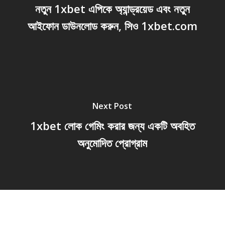
নতুন 1xbet এপিকে অ্যান্ড্রয়েড এবং নতুন
আইফোন ডাউনলোড করুন, সিও 1xbet.com
Next Post
1xbet লোক গেমিং করার জন্য একটি অবহিত
অনুমোদিত প্রোগ্রাম