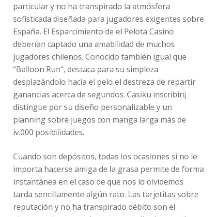
particular y no ha transpirado la atmósfera
sofisticada diseñada para jugadores exigentes sobre
España. El Esparcimiento de el Pelota Casino
deberían captado una amabilidad de muchos
jugadores chilenos. Conocido también igual que
“Balloon Run“, destaca para su simpleza
desplazándolo hacia el pelo el destreza de repartir
ganancias acerca de segundos. Casiku inscribirí¡
distingue por su diseño personalizable y un
planning sobre juegos con manga larga más de
iv.000 posibilidades.
Cuando son depósitos, todas los ocasiones si no le
importa hacerse amiga de la grasa permite de forma
instantánea en el caso de que nos lo olvidemos
tarda sencillamente algún rato. Las tarjetitas sobre
reputación y no ha transpirado débito son el