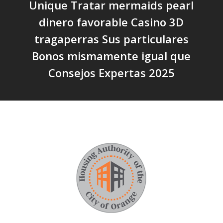
Unique Tratar mermaids pearl
dinero favorable Casino 3D
tragaperras Sus particulares
Bonos mismamente­ igual que
Consejos Expertas 2025