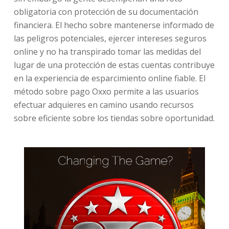
obligatoria con protección de su documentación
financiera. El hecho sobre mantenerse informado de
las peligros potenciales, ejercer intereses seguros
online y no ha transpirado tomar las medidas del
lugar de una protección de estas cuentas contribuye
en la experiencia de esparcimiento online fiable. El
método sobre pago Oxxo permite a las usuarios
efectuar adquieres en camino usando recursos
sobre eficiente sobre los tiendas sobre oportunidad.