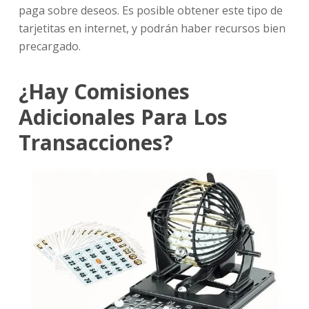
paga sobre deseos. Es posible obtener este tipo de
tarjetitas en internet, y podrán haber recursos bien
precargado.
¿Hay Comisiones
Adicionales Para Los
Transacciones?