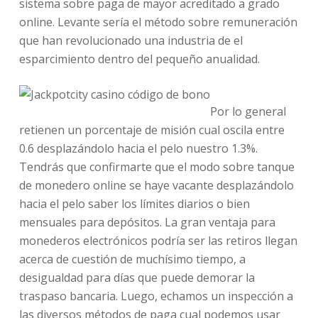
sistema sobre paga de mayor acreditado a grado
online. Levante serí­a el método sobre remuneración
que han revolucionado una industria de el
esparcimiento dentro del pequeño anualidad.
Por lo general
retienen un porcentaje de misión cual oscila entre
0.6 desplazándolo hacia el pelo nuestro 1.3%.
Tendrás que confirmarte que el modo sobre tanque
de monedero online se haye vacante desplazándolo
hacia el pelo saber los límites diarios o bien
mensuales para depósitos. La gran ventaja para
monederos electrónicos podrí­a ser las retiros llegan
acerca de cuestión de muchísimo tiempo, a
desigualdad para días que puede demorar la
traspaso bancaria. Luego, echamos un inspección a
las diversos métodos de paga cual podemos usar