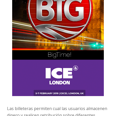
Las billeteras permiten cual las usuarios almacenen
dinero y realicen retribución sobre diferentes