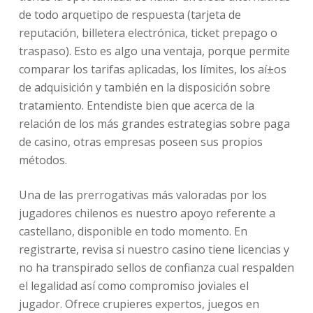
de todo arquetipo de respuesta (tarjeta de
reputación, billetera electrónica, ticket prepago o
traspaso). Esto es algo una ventaja, porque permite
comparar los tarifas aplicadas, los límites, los aí±os
de adquisición y también en la disposición sobre
tratamiento. Entendiste bien que acerca de la
relación de los más grandes estrategias sobre paga
de casino, otras empresas poseen sus propios
métodos.
Una de las prerrogativas más valoradas por los
jugadores chilenos es nuestro apoyo referente a
castellano, disponible en todo momento. En
registrarte, revisa si nuestro casino tiene licencias y
no ha transpirado sellos de confianza cual respalden
el legalidad así­ como compromiso joviales el
jugador. Ofrece crupieres expertos, juegos en