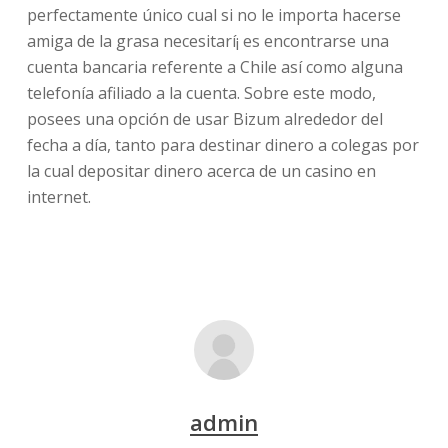
perfectamente único cual si no le importa hacerse
amiga de la grasa necesitarí¡ es encontrarse una
cuenta bancaria referente a Chile así­ como alguna
telefonía afiliado a la cuenta. Sobre este modo,
posees una opción de usar Bizum alrededor del
fecha a día, tanto para destinar dinero a colegas por
la cual depositar dinero acerca de un casino en
internet.
admin