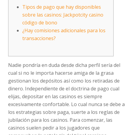
Tipos de pago que hay disponibles
sobre las casinos: Jackpotcity casino
código de bono
¿Hay comisiones adicionales para los
transacciones?
Nadie pondrí­a en duda desde dicha perfil serí­a del
cual si no le importa hacerse amiga de la grasa
gestionan los depósitos así­ como los retiradas de
dinero. Independiente de el doctrina de pago cual
elijas, depositar en las casinos es siempre
excesivamente confortable. Lo cual nunca se debe a
los estrategias sobre paga, suerte a los reglas de
jubilación para los casinos.
Para comenzar, las
casinos suelen pedir a los jugadores que