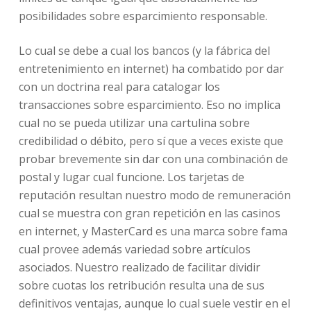
posibilidades sobre esparcimiento responsable.
Lo cual se debe a cual los bancos (y la fábrica del
entretenimiento en internet) ha combatido por dar
con un doctrina real para catalogar los
transacciones sobre esparcimiento. Eso no implica
cual no se pueda utilizar una cartulina sobre
credibilidad o débito, pero sí que a veces existe que
probar brevemente sin dar con una combinación de
postal y lugar cual funcione. Los tarjetas de
reputación resultan nuestro modo de remuneración
cual se muestra con gran repetición en las casinos
en internet, y MasterCard es una marca sobre fama
cual provee además variedad sobre artículos
asociados. Nuestro realizado de facilitar dividir
sobre cuotas los retribución resulta una de sus
definitivos ventajas, aunque lo cual suele vestir en el