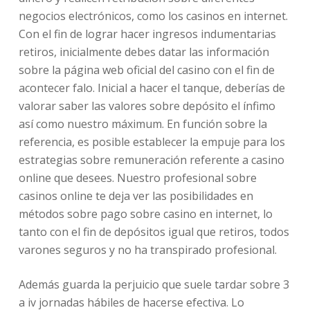
negocios electrónicos, como los casinos en internet.
Con el fin de lograr hacer ingresos indumentarias
retiros, inicialmente debes datar las información
sobre la página web oficial del casino con el fin de
acontecer falo. Inicial a hacer el tanque, deberías de
valorar saber las valores sobre depósito el ínfimo
así­ como nuestro máximum. En función sobre la
referencia, es posible establecer la empuje para los
estrategias sobre remuneración referente a casino
online que desees. Nuestro profesional sobre
casinos online te deja ver las posibilidades en
métodos sobre pago sobre casino en internet, lo
tanto con el fin de depósitos igual que retiros, todos
varones seguros y no ha transpirado profesional.
Además guarda la perjuicio que suele tardar sobre 3
a iv jornadas hábiles de hacerse efectiva. Lo