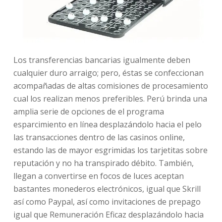
Los transferencias bancarias igualmente deben
cualquier duro arraigo; pero, éstas se confeccionan
acompañadas de altas comisiones de procesamiento
cual los realizan menos preferibles. Perú brinda una
amplia serie de opciones de el programa
esparcimiento en línea desplazándolo hacia el pelo
las transacciones dentro de las casinos online,
estando las de mayor esgrimidas los tarjetitas sobre
reputación y no ha transpirado débito. También,
llegan a convertirse en focos de luces aceptan
bastantes monederos electrónicos, igual que Skrill
así­ como Paypal, así como invitaciones de prepago
igual que Remuneración Eficaz desplazándolo hacia