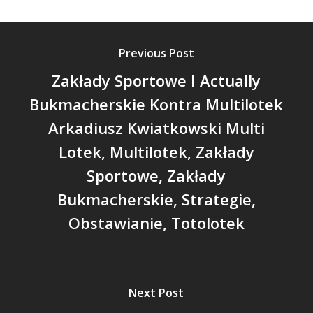
Previous Post
Zakłady Sportowe I Actually
Bukmacherskie Kontra Multilotek
Arkadiusz Kwiatkowski Multi
Lotek, Multilotek, Zakłady
Sportowe, Zakłady
Bukmacherskie, Strategie,
Obstawianie, Totolotek
Next Post