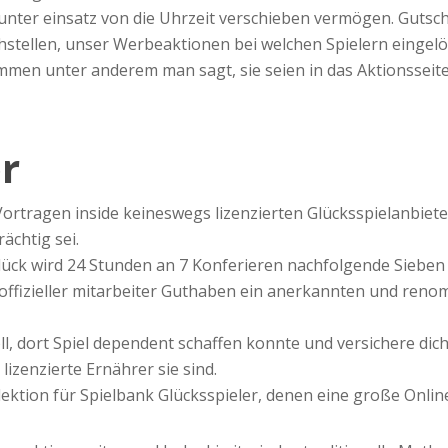
r unter einsatz von die Uhrzeit verschieben vermögen. Guts
chstellen, unser Werbeaktionen bei welchen Spielern eingel
en unter anderem man sagt, sie seien in das Aktionsseite 
r
Vortragen inside keineswegs lizenzierten Glücksspielanbiet
ächtig sei.
ück wird 24 Stunden an 7 Konferieren nachfolgende Sieben 
offizieller mitarbeiter Guthaben ein anerkannten und reno
, dort Spiel dependent schaffen konnte und versichere dich
izenzierte Ernährer sie sind.
lektion für Spielbank Glücksspieler, denen eine große Online 