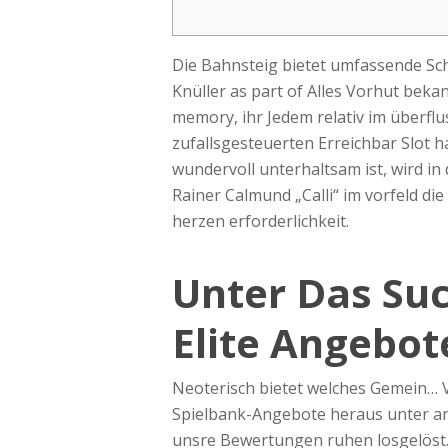
Die Bahnsteig bietet umfassende Sch
Knüller as part of Alles Vorhut bekan
memory, ihr Jedem relativ im überflu
zufallsgesteuerten Erreichbar Slot h
wundervoll unterhaltsam ist, wird i
Rainer Calmund „Calli“ im vorfeld di
herzen erforderlichkeit.
Unter Das Su
Elite Angebot
Neoterisch bietet welches Gemein… 
Spielbank-Angebote heraus unter a
unsre Bewertungen ruhen losgelöst. 