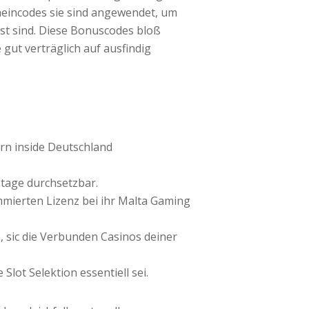
cheincodes sie sind angewendet, um
öst sind. Diese Bonuscodes bloß
gut verträglich auf ausfindig
ern inside Deutschland
tage durchsetzbar.
mmierten Lizenz bei ihr Malta Gaming
, sic die Verbunden Casinos deiner
Slot Selektion essentiell sei.