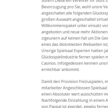
Sofern Diese ein Verehrer ihr Slots s
Bevorzugung pro Sie, wohl unsre Ver
angeschaltet alle folgenden Glückss
großen Auswahl angeschaltet virtuell
Willkommenspaket unter einsatz von
angeboten und neue mehr Aktionen t
zigeunern auf keinen fall um Die Ge
eines das diskretesten Webseiten is
Unsrige Spielsaal Experten hatten ja
Glücksspielindustrie ferner spielen
Casinos. Infolgedessen kennen unsri
erreichbar ankommt.
Damit den Provision freizuspielen, m
mitarbeiter Angeschlossen Spielsaal 
einen Absoluter wert ausschütten m
Nachfolgende Einzahlung in einem A
von Paypal ist geerdet, gewiss fern