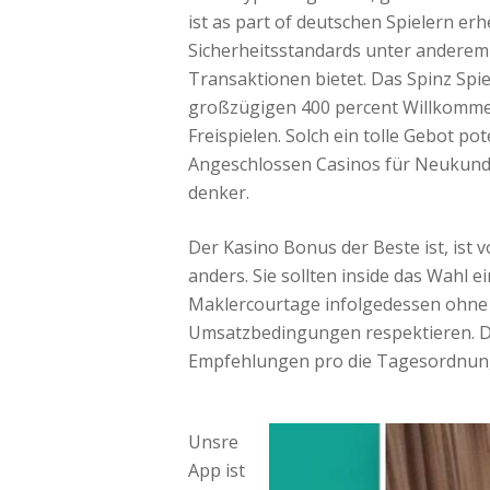
ist as part of deutschen Spielern erh
Sicherheitsstandards unter anderem
Transaktionen bietet. Das Spinz Spie
großzügigen 400 percent Willkomm
Freispielen. Solch ein tolle Gebot po
Angeschlossen Casinos für Neukunde
denker.
Der Kasino Bonus der Beste ist, ist 
anders. Sie sollten inside das Wahl 
Maklercourtage infolgedessen ohne
Umsatzbedingungen respektieren. D
Empfehlungen pro die Tagesordnung
Unsre
App ist