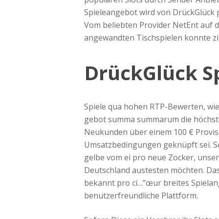
Spieleangebot wird von DrückGlück 
Vom beliebten Provider NetEnt auf d
angewandten Tischspielen konnte z
DrückGlück S
Spiele qua hohen RTP-Bewerten, wie g
gebot summa summarum die höchste
Neukunden über einem 100 € Provisio
Umsatzbedingungen geknüpft sei. Sol
gelbe vom ei pro neue Zocker, unse
Deutschland austesten möchten. Das
bekannt pro cí…”œur breites Spiela
benutzerfreundliche Plattform.