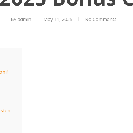
By
admin
May 11, 2025
No Comments
oni?
esten
l